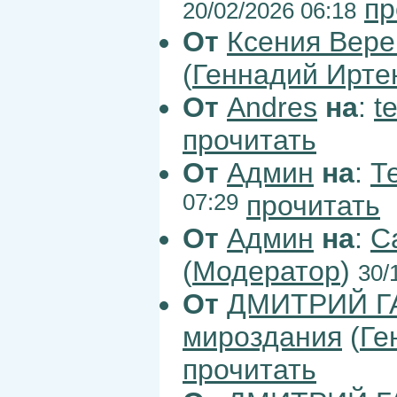
пр
20/02/2026 06:18
От
Ксения Вер
(
Геннадий Ирте
От
Andres
на
:
te
прочитать
От
Админ
на
:
Т
07:29
прочитать
От
Админ
на
:
С
(
Модератор
)
30/
От
ДМИТРИЙ Г
мироздания
(
Ге
прочитать