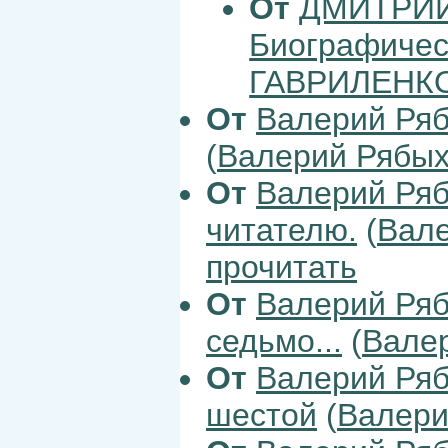
От
ДМИТРИЙ
Биографическ
ГАВРИЛЕНК
От
Валерий Ря
(
Валерий Рябы
От
Валерий Ря
читателю.
(
Вал
прочитать
От
Валерий Ря
седьмо...
(
Вале
От
Валерий Ря
шестой
(
Валери