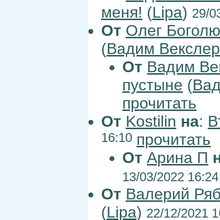
меня!
(
Lipa
)
29/0
От
Олег Богол
(
Вадим Векслер
От
Вадим Ве
пустыне
(
Вад
прочитать
От
Kostilin
на
:
В
16:10
прочитать
От
Арина П
13/03/2022 16:24
От
Валерий Ря
(
Lipa
)
22/12/2021 1