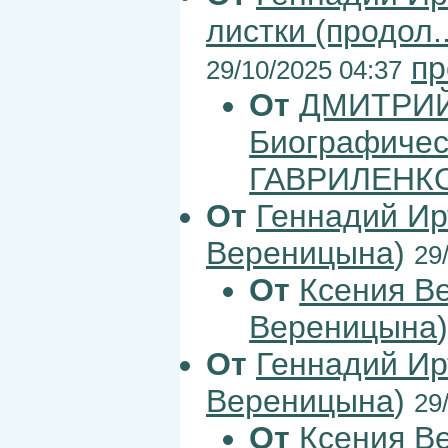
листки (продол..
пр
29/10/2025 04:37
От
ДМИТРИЙ
Биографическ
ГАВРИЛЕНК
От
Геннадий Ир
Вереницына
)
29
От
Ксения В
Вереницына
От
Геннадий Ир
Вереницына
)
29
От
Ксения В