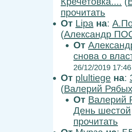
Кречетовка....
(
прочитать
От
Lipa
на
:
А.По
(
Александр П
От
Алексан
снова о влас
26/12/2019 17:46
От
plultiege
на
:
(
Валерий Рябы
От
Валерий 
День шестой
прочитать