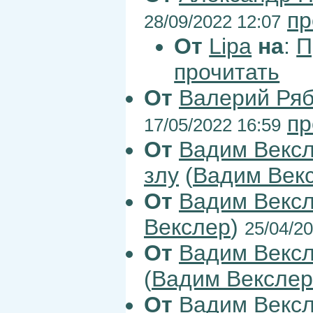
пр
28/09/2022 12:07
От
Lipa
на
:
П
прочитать
От
Валерий Ря
пр
17/05/2022 16:59
От
Вадим Векс
злу
(
Вадим Век
От
Вадим Векс
Векслер
)
25/04/20
От
Вадим Векс
(
Вадим Векслер
От
Вадим Векс