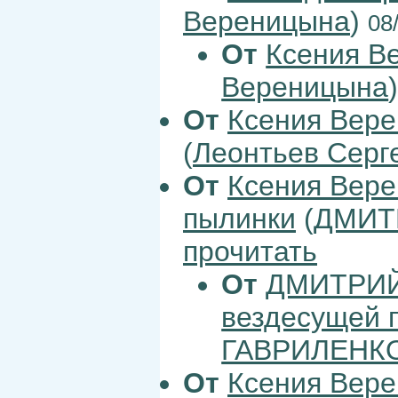
Вереницына
)
08
От
Ксения В
Вереницына
От
Ксения Вер
(
Леонтьев Серге
От
Ксения Вер
пылинки
(
ДМИТ
прочитать
От
ДМИТРИЙ
вездесущей 
ГАВРИЛЕНК
От
Ксения Вер