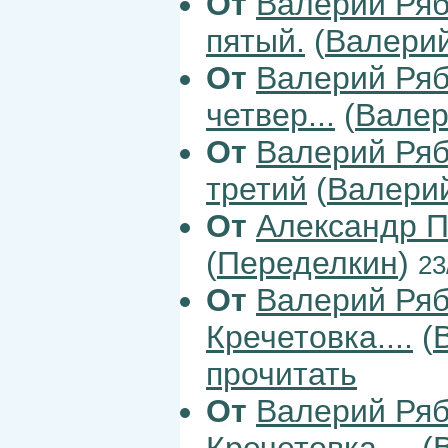
От
Валерий Ря
пятый.
(
Валери
От
Валерий Ря
четвер...
(
Валер
От
Валерий Ря
третий
(
Валери
От
Александр
(
Переделкин
)
23
От
Валерий Ря
Кречетовка....
(
прочитать
От
Валерий Ря
Кречетовка....
(