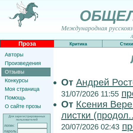
ОБЩЕ
Международная русскоязы
Проза
Критика
Стихи
Авторы
Произведения
Отзывы
От
Андрей Рост
Конкурсы
Моя страница
пр
31/07/2026 11:55
Помощь
От
Ксения Вер
О сайте прозы
листки (продол..
Для зарегистрированных
пользователей
пр
20/07/2026 02:43
логин:
пароль: