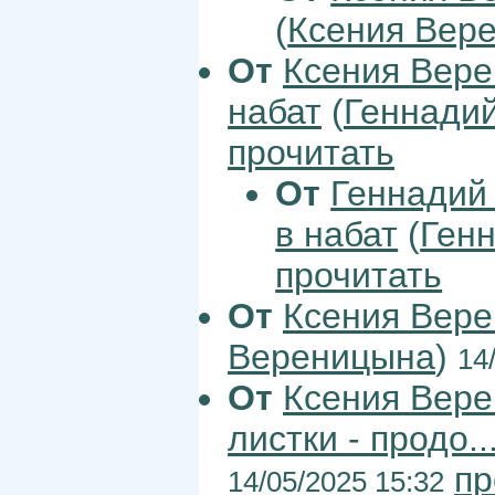
(
Ксения Вер
От
Ксения Вер
набат
(
Геннади
прочитать
От
Геннадий
в набат
(
Ген
прочитать
От
Ксения Вер
Вереницына
)
14
От
Ксения Вер
листки - продо..
пр
14/05/2025 15:32