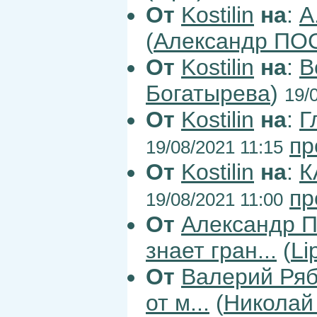
От
Kostilin
на
:
А
(
Александр П
От
Kostilin
на
:
В
Богатырева
)
19/
От
Kostilin
на
:
Г
пр
19/08/2021 11:15
От
Kostilin
на
:
К
пр
19/08/2021 11:00
От
Александр
знает гран...
(
Li
От
Валерий Ря
от м...
(
Николай 