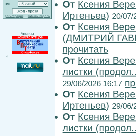
От
Ксения Вер
тип:
Иртеньев
)
20/07/
регистрация
забыли пароль
От
Ксения Вер
Анонсы
(
ДМИТРИЙ ГАВ
прочитать
От
Ксения Вер
листки (продол..
пр
29/06/2026 16:17
От
Ксения Вер
Иртеньев
)
29/06/
От
Ксения Вер
листки (продол..