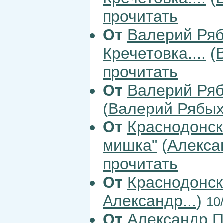
прочитать
От
Валерий Ря
Кречетовка....
(
прочитать
От
Валерий Ря
(
Валерий Рябы
От
Краснодонс
мишка"
(
Алекс
прочитать
От
Краснодонс
Александр...
)
10
От
Александр