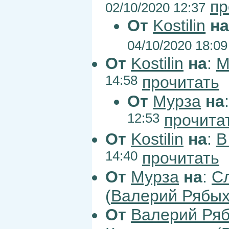
пр
02/10/2020 12:37
От
Kostilin
н
04/10/2020 18:09
От
Kostilin
на
:
М
14:58
прочитать
От
Мурза
на
12:53
прочита
От
Kostilin
на
:
В
14:40
прочитать
От
Мурза
на
:
Сл
(
Валерий Рябы
От
Валерий Ря