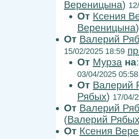
Вереницына
)
12
От
Ксения В
Вереницына
От
Валерий Ря
пр
15/02/2025 18:59
От
Мурза
на
03/04/2025 05:58
От
Валерий 
Рябых
)
17/04/
От
Валерий Ря
(
Валерий Рябы
От
Ксения Вер