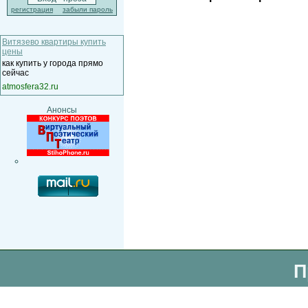
регистрация
забыли пароль
Витязево квартиры купить
цены
как купить у города прямо
сейчас
atmosfera32.ru
Анонсы
П