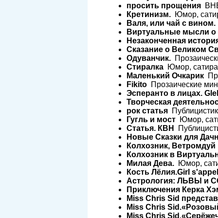
просить прощения
ВНЕ
Кретинизм.
Юмор, сатир
Валя, или чай с вином.
Виртуальные мысли о 
Незаконченная история
Сказание о Великом Св
Одуванчик.
Прозаически
Стиралка
Юмор, сатира 
Маленький Очкарик
Про
Fikito
Прозаические мини
Эсперанто в лицах. Gleb
Творческая деятельно
рок статья
Публицистика
Гугль и мост
Юмор, сати
Статья. КВН
Публицисти
Новые Сказки для Дачн
Колхозник, Ветромдуй
Колхозник в Виртуаль
Милая Дева.
Юмор, сати
Кость Лёлия.Girl s'appell
Астрология: ЛЬВЫ и 
Приключения Керка Хэ
Miss Chris Sid предста
Miss Chris Sid.«Розовы
Miss Chris Sid.«Серёже