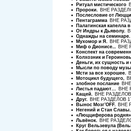
Ритуал мистического
В
Пророки.
ВНЕ РАЗДЕЛОВ
Послесловие от Люцци
Пентаграмма
ВНЕ РАЗД
Палатинская капелла в
От Индры к Дьяволу.
ВН
Однажды на семинаре.
Мухомор и Я.
ВНЕ РАЗД
Миф о Дионисе...
ВНЕ Р
Конспект на современн
Колхозник и Героинов
Деньги, их сущность и
Мысли по поводу музы
Мсти за все хорошее.
В
Мотоцикл будущего,
ВН
злобное послание
ВНЕ 
Листья падают…
ВНЕ Р
Кащей.
ВНЕ РАЗДЕЛОВ 1
Друг.
ВНЕ РАЗДЕЛОВ 17-
Вынос Мозг’OFF.
ВНЕ Р
Негений и Стан Славы.
«Люцциферова родня» -
Львёнок.
ВНЕ РАЗДЕЛОВ
Круг Вельзевула (Вельз
Как бороться с надоед