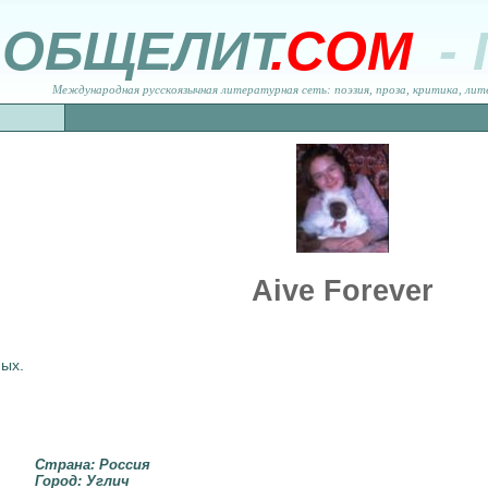
ОБЩЕЛИТ
.COM
-
Международная русскоязычная литературная сеть: поэзия, проза, критика, лит
Aive Forever
ных.
Страна: Россия
Город: Углич