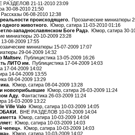
 РАЗДЕЛОВ 21-11-2010 23:09
а 30-08-2010 21:50
Рассказы 06-08-2010 12:38
реальности происходящего.
Прозаические миниатюры 20
 одного животного.
Юмор, сатира 11-03-2010 01:16
етло-западнославянском Боге Радэ.
Юмор, сатира 30-10
е миниатюры 20-10-2009 23:28
13-08-2009 17:55
заические миниатюры 15-07-2009 17:07
атюры 29-04-2009 14:32
 Maltsev.
Публицистика 13-05-2009 16:26
сть ЛИТО им.
Публицистика 17-04-2009 14:03
 17-04-2009 14:02
ра 14-04-2009 13:55
ка 08-04-2009 13:29
ика.
Юмор, сатира 08-04-2009 13:28
 и новоприбывшие
Юмор, сатира 26-03-2009 11:24
ном Аду.
Фантастика 26-03-2009 11:24
ра 16-03-2009 13:22
e Ville Valo
Юмор, сатира 10-03-2009 14:05
СОБАКИ.
ВНЕ РАЗДЕЛОВ 10-03-2009 14:04
мметта
Юмор, сатира 10-03-2009 14:04
вляет:
Юмор, сатира 10-03-2009 14:03
й чепец».
Юмор, сатира 10-03-2009 14:03
чка».
Юмор, сатира 10-03-2009 14:02