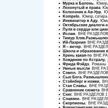
Мурка и Балонь.
Юмор, 
Лохонутый и права
Юмо
Колхозник и Ав-Урр.
Юм
Kompelo.
Юмор, сатира 
Инквизитор в Аду.
Юмор
Октябрьские диалоги-з
Пуля в сердце или циа
Ислам.
ВНЕ РАЗДЕЛОВ 0
Тимур Хляк.Размышлен
Ий-Лаэрния
ВНЕ РАЗДЕЛ
Я – ветер.
ВНЕ РАЗДЕЛОВ
Школа и образование в
Хрень какая-то
ВНЕ РАЗ
Хождение по Астралу,
В
Фрида Фэйдэ.
Романы 1
Умные мысли
ВНЕ РАЗД
Сэмпл.
ВНЕ РАЗДЕЛОВ 1
Сын Бога. Размышлени
Стэйнберг и ножки.
ВНЕ
Стан Славы.
ВНЕ РАЗДЕ
Сравнение сюжета
ВНЕ
Снег.
ВНЕ РАЗДЕЛОВ 17-
Славяне.
ВНЕ РАЗДЕЛОВ
Скорпионы.
ВНЕ РАЗДЕ
Романтические поэмы 