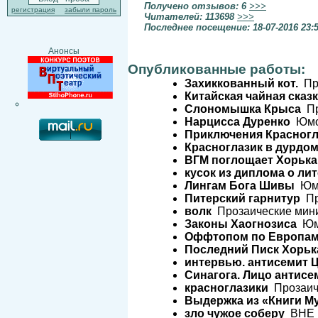
Получено отзывов: 6
>>>
регистрация
забыли пароль
Читателей: 113698
>>>
Последнее посещение: 18-07-2016 23:
Анонсы
Опубликованные работы:
Захиккованный кот.
Про
Китайская чайная сказ
Слономышка Крыса
Пр
Нарцисса Дуренко
Юмор
Приключения Красногл
Красноглазик в дурдом
ВГМ поглощает Хорька
кусок из диплома о ли
Лингам Бога Шивы
Юмо
Питерский гарнитур
Пр
волк
Прозаические мини
Законы Хаогнозиса
Юмо
Оффтопом по Европа
Последний Писк Хорьк
интервью. антисемит 
Синагога. Лицо антисе
красноглазики
Прозаиче
Выдержка из «Книги М
зло чужое соберу
ВНЕ Р