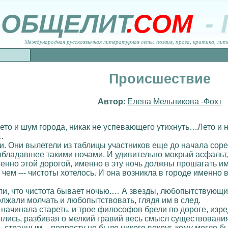
ОБЩЕЛИТ
.COM
-
Международная русскоязычная литературная сеть: поэзия, проза, критика, лит
Происшествие
Автор:
Елена Мельникова -Фохт
ето и шум города, никак не успевающего утихнуть…Лето и
…
ни. Они вылетели из таблицы участников еще до начала сор
обладавшее такими ночами. И удивительно мокрый асфальт,
 именно этой дорогой, именно в эту ночь должны прошагать
чем --- чистоты хотелось. И она возникла в городе именно в
ли, что чистота бывает ночью.… А звезды, любопытствующи
лжали молчать и любопытствовать, глядя им в след.
ь начинала стареть, и трое философов брели по дороге, изр
ялись, разбивая о мелкий гравий весь смысл существования
 странным – попросту не было никого вокруг, кому могло бы