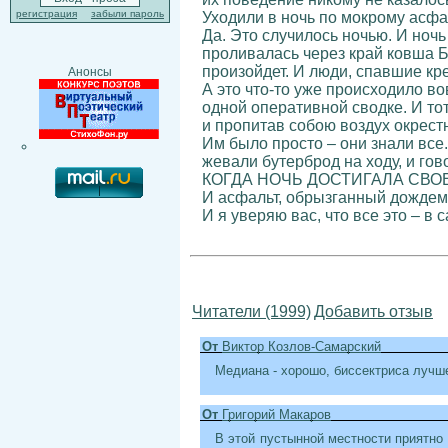
регистрация
забыли пароль
Уходили в ночь по мокрому асфа
Да. Это случилось ночью. И ночь
проливалась через край ковша Б
произойдет. И люди, спавшие кре
Анонсы
А это что-то уже происходило в
одной оперативной сводке. И тот,
и пропитав собою воздух окрест
Им было просто – они знали все.
жевали бутерброд на ходу, и го
КОГДА НОЧЬ ДОСТИГАЛА СВО
И асфальт, обрызганный дождем,
И я уверяю вас, что все это – в
Читатели (1999)
Добавить отзыв
От
Виктор Козлов-Самарский
Медиана - хорошо, биссектриса лучш
От
Григорий Макаров
В этой пустынной местности приятно