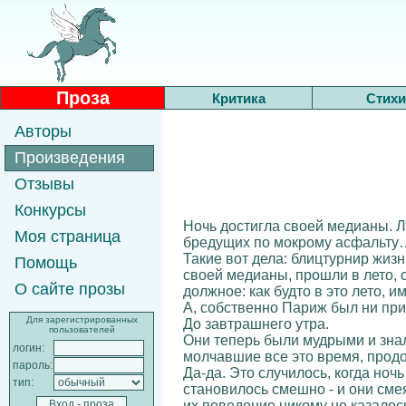
Проза
Критика
Стихи
Авторы
Произведения
Отзывы
Конкурсы
Ночь достигла своей медианы. Л
Моя страница
бредущих по мокрому асфальту
Такие вот дела: блицтурнир жиз
Помощь
своей медианы, прошли в лето, 
О сайте прозы
должное: как будто в это лето,
А, собственно Париж был ни при 
Для зарегистрированных
До завтрашнего утра.
пользователей
Они теперь были мудрыми и зна
логин:
молчавшие все это время, продо
пароль:
Да-да. Это случилось, когда ноч
тип:
становилось смешно - и они сме
их поведение никому не казалось