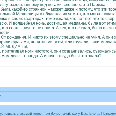
льту, разостланному под ногами, словно карта Парижа.
 была какой-то странной – может, даже и потому, что эти 
ольшой Медведицы и обдавала их чем-то, что могло показать
пко в своих квартирах, тоже ждали, что вот-вот что-то све
овсю. И волшебная ночь, достигшая медианы, была вот эти
 кто спал – ничего не понял. А тех, кто не спал, было всег
ности.
 От рождения. И никто их этому специально не учил. А они зн
ворили фразами, понятными всем, или скучали,.. или молча
ЕЙ МЕДИАНЫ,
 притягивал ноги чистотой, они созванивались, съезжалис
 самом деле – правда. А иначе, откуда бы я это знала?…
е.
 услышать знакомый голос. Тем более такой, как у Вас, Елена. Познако