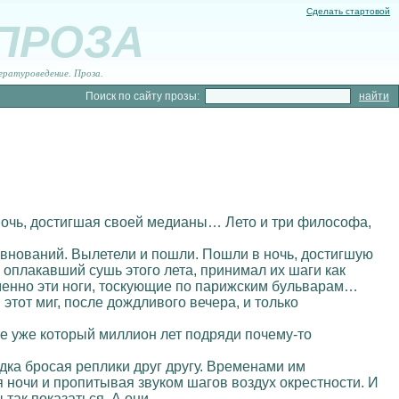
Сделать стартовой
 ПРОЗА
ературоведение. Проза.
Поиск по сайту прозы:
 ночь, достигшая своей медианы… Лето и три философа,
евнований. Вылетели и пошли. Пошли в ночь, достигшую
 оплакавший сушь этого лета, принимал их шаги как
 именно эти ноги, тоскующие по парижским бульварам…
 этот миг, после дождливого вечера, и только
е уже который миллион лет подряди почему-то
едка бросая реплики друг другу. Временами им
 ночи и пропитывая звуком шагов воздух окрестности. И
 так показаться. А они