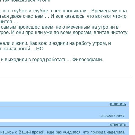
трое все глубже и глубже в нее проникали…Временами она
ся даже счастьем.… И все казалось, что вот-вот что-то
ршится….
м самым происшествием, не отмеченным на утро ни в
о трое. И они прошли уже по всем дорогам, впитав чистоту
али и жили. Как все: и ездили на работу утром, и
ли, качая ногой… НО
ь и выходили в город работать… Философами.
ответить
13/03/2015 20:57
ответить
мившись с Вашей прозой, еще раз убедился, что природа наделила