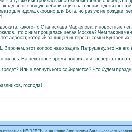
й – и тут же выстроилась многокилометровая очередь на про
о вклад во всеобщую дебилизацию населения одной шестой ч
то для идола, скромно для Бога, но раз уж не рождает зем
!
 адвоката, какого-то Станислава Маркелова, и новостные л
ркелов, что с ним прощалась целая Москва? Чем так знамени
же тот адвокат, который защищал интересы семьи Кунгаевых
ы!.. Впрочем, этот вопрос надо задать Патрушеву, это же ег
остилась. На некоторое время появился и засверкал золот
а грядет? Или шлепнуть кого собираются? Что будем праздн
раздников, господа!
ысказаться НЕ ЗДЕСЬ, а на улице (или вблизи Ваганьковского кладбищ