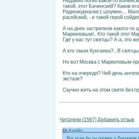
Недавно погиб какой-то Бачински
такой, этот Бачинский? Каков ег
Радиожурналист, шоумен… Малова
расейский, - и такой герой сойдет
А на днях застрелили какого-то
Маркеловым!.. Кто такой этот Ма
Где у нас тут святцы? А-а, это 
А кто такая Кунгаева?.. В святц
Но вот Москва с Маркеловым пр
Кто на очереди? Чей день ангел
экстазе?
Скучно жить на этом свете без п
Читатели (1567)
Добавить отзыв
От
Kostilin
Вот если бы ты посмел о Высоцком в