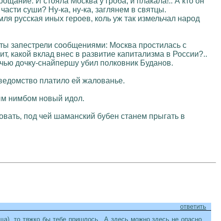
щание. И стояла Москва у гроба, и плакала!.. А кто он
асти суши? Ну-ка, ну-ка, заглянем в святцы.
ля русская иных героев, коль уж так измельчал народ
енты запестрели сообщениями: Москва простилась с
т, какой вклад внес в развитие капитализма в России?..
, чью дочку-снайпершу убил полковник Буданов.
о ведомство платило ей жалованье.
ым нимбом новый идол.
овать, под чей шаманский бубен станем прыгать в
ответить
а), то тяжко бы тебе пришлось...А здесь можно,здесь не опасно.