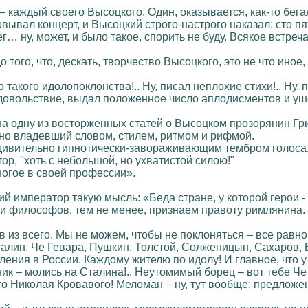
 каждый своего Высоцкого. Один, оказывается, как-то бегал
овывал концерт, и Высоцкий строго-настрого наказал: сто пя
… ну, может, и было такое, спорить не буду. Всякое встреча
того, что, дескать, творчество Высоцкого, это не что иное, 
то такого идолопоклонства!.. Ну, писал неплохие стихи!.. Ну, 
довольствие, выдал положенное число аплодисментов и уше
на одну из восторженных статей о Высоцком прозорянин Г
озно владевший словом, стилем, ритмом и рифмой.
удивительно гипнотически-завораживающим тембром голоса
ор, "хоть с небольшой, но ухватистой силою!"
ногое в своей профессии».
й император такую мысль: «Беда стране, у которой герои 
и философов, тем не менее, признаем правоту римлянина. 
 из всего. Мы не можем, чтобы не поклоняться – все равно, 
Сталин, Че Гевара, Пушкин, Толстой, Солженицын, Сахаров, В
ления в России. Каждому жителю по идолу! И главное, что у
ик – молись на Сталина!.. Неутомимый борец – вот тебе Че 
го Николая Кровавого! Меломан – ну, тут вообще: предложе