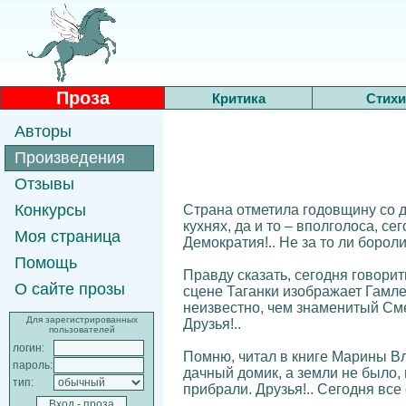
Проза
Критика
Стихи
Авторы
Произведения
Отзывы
Конкурсы
Страна отметила годовщину со д
кухнях, да и то – вполголоса, с
Моя страница
Демократия!.. Не за то ли бороли
Помощь
Правду сказать, сегодня говорит
О сайте прозы
сцене Таганки изображает Гамлет
неизвестно, чем знаменитый Сме
Для зарегистрированных
Друзья!..
пользователей
логин:
Помню, читал в книге Марины Вл
пароль:
дачный домик, а земли не было, 
тип:
прибрали. Друзья!.. Сегодня все