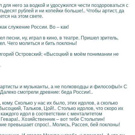
 для него за водкой и удосужился чести поздороваться с
тьдесят рублей и ни копейки больше!.. Чтобы артист, да
ется на этом свете.
как служение России. Во – как!
пел песни, ну, играл в кино, в театре. Пришел зритель,
л. Чего молиться и бить поклоны!
ригорий Островский: «Высоцкий в моём понимании не
.
- артисты и музыканты, а не полководцы и философы!» С
Далеко смотрели древние: беда России!..
кому. Сколько у нас их было, этих идолов, а сколько
ысоцкий, Тальков, Цой!.. Столько идолов, что скоро их
 каждого идол в соответствии с менталитетом
Гевара!.. Хозяйственник – вот тебе Столыпин!
ние превышает спрос!.. Молись, Рассея, бей поклоны!