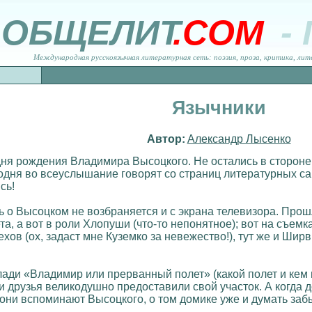
ОБЩЕЛИТ
.COM
-
Международная русскоязычная литературная сеть: поэзия, проза, критика, лит
Язычники
Автор:
Александр Лысенко
ня рождения Владимира Высоцкого. Не остались в стороне и
егодня во всеуслышание говорят со страниц литературных са
сь!
ь о Высоцком не возбраняется и с экрана телевизора. Прошл
а, а вот в роли Хлопуши (что-то непонятное); вот на съемк
хов (ох, задаст мне Куземко за невежество!), тут же и Шир
ади «Владимир или прерванный полет» (какой полет и кем 
и друзья великодушно предоставили свой участок. А когда 
 они вспоминают Высоцкого, о том домике уже и думать заб