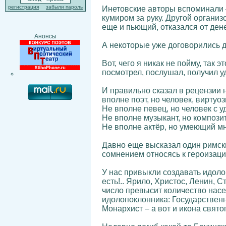
регистрация
забыли пароль
Инетовские авторы вспоминали –
кумиром за руку. Другой организ
еще и пьющий, отказался от денег
Анонсы
А некоторые уже договорились до 
Вот, чего я никак не пойму, так э
посмотрел, послушал, получил у
И правильно сказал в рецензии 
вполне поэт, но человек, вирту
Не вполне певец, но человек с 
Не вполне музыкант, но композит
Не вполне актёр, но умеющий м
Давно еще высказал один римски
сомнением относясь к героизаци
У нас привыкли создавать идолов
есть!.. Ярило, Христос, Ленин, 
число превысит количество насе
идолопоклонника: Государственн
Монархист – а вот и икона свято