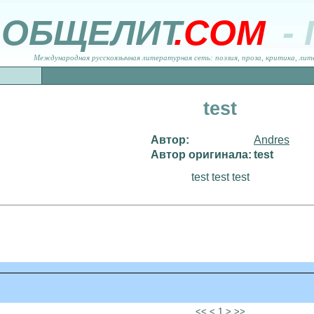
ОБЩЕЛИТ
.COM
-
Международная русскоязычная литературная сеть: поэзия, проза, критика, лит
test
Автор:
Andres
Автор оригинала:
test
test test test
<< < 1 > >>