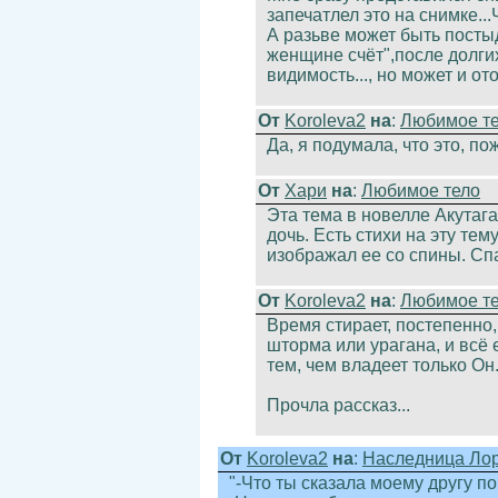
запечатлел это на снимке..
А разьве может быть постыд
женщине счёт",после долгих
видимость..., но может и ото
От
Koroleva2
на
:
Любимое т
Да, я подумала, что это, по
От
Хари
на
:
Любимое тело
Эта тема в новелле Акутаг
дочь. Есть стихи на эту тем
изображал ее со спины. Сп
От
Koroleva2
на
:
Любимое т
Время стирает, постепенно,
шторма или урагана, и всё 
тем, чем владеет только Он
Прочла рассказ...
От
Koroleva2
на
:
Наследница Ло
"-Что ты сказала моему другу по