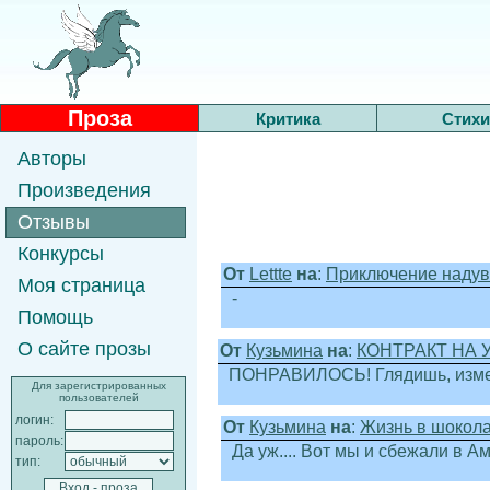
Проза
Критика
Стихи
Авторы
Произведения
Отзывы
Конкурсы
От
Lettte
на
:
Приключение надувн
Моя страница
-
Помощь
О сайте прозы
От
Кузьмина
на
:
КОНТРАКТ НА 
ПОНРАВИЛОСЬ! Глядишь, измен
Для зарегистрированных
пользователей
логин:
От
Кузьмина
на
:
Жизнь в шокол
пароль:
Да уж.... Вот мы и сбежали в Ам
тип: