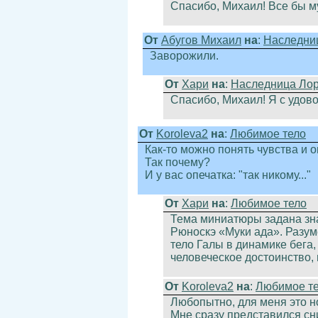
Спасибо, Михаил! Все бы м
От
Абугов Михаил
на
:
Наследни
Заворожили.
От
Хари
на
:
Наследница Ло
Спасибо, Михаил! Я с удов
От
Koroleva2
на
:
Любимое тело
Как-то можно понять чувства и о
Так почему?
И у вас опечатка: "так никому..."
От
Хари
на
:
Любимое тело
Тема миниатюры задана зн
Рюноскэ «Муки ада». Разуме
тело Галы в динамике бега,
человеческое достоинство, 
От
Koroleva2
на
:
Любимое т
Любопытно, для меня это н
Мне сразу представился сн