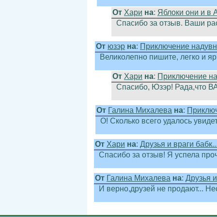
От
Хари
на
:
Яблоки они и в А
Спасибо за отзыв. Ваши рас
От
юзэр
на
:
Приключение надувно
Великолепно пишите, легко и яр
От
Хари
на
:
Приключение над
Спасибо, Юзэр! Рада,что В
От
Галина Михалева
на
:
Приключ
О! Сколько всего удалось увиде
От
Хари
на
:
Друзья и враги бабк..
Спасибо за отзыв! Я успела про
От
Галина Михалева
на
:
Друзья и
И верно,друзей не продают... Не