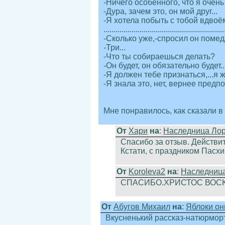
-Ничего особенного, что я очень 
-Дура, зачем это, он мой друг...
-Я хотела побыть с тобой вдвоём
............................................................
-Сколько уже,-спросил он помедл
-Три...
-Что ты собираешься делать?
-Он будет, он обязательно будет...
-Я должен тебе признаться,...я ж
-Я знала это, нет, вернее предпо
Мне понравилось, как сказали в 
От
Хари
на
:
Наследница Ло
Спасибо за отзыв. Действит
Кстати, с праздником Пасхи
От
Koroleva2
на
:
Наследниц
СПАСИБО.ХРИСТОС ВОСК
От
Абугов Михаил
на
:
Яблоки они
Вкусненький рассказ-натюрморт