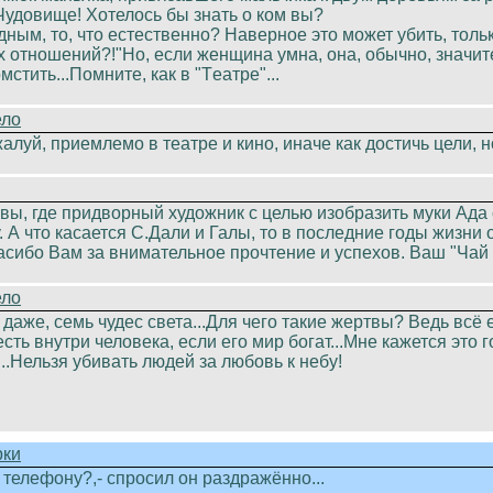
.Чудовище! Хотелось бы знать о ком вы?
ным, то, что естественно? Наверное это может убить, толь
 отношений?!"Но, если женщина умна, она, обычно, значите
мстить...Помните, как в "Tеатре"...
ело
жалуй, приемлемо в театре и кино, иначе как достичь цели, 
авы, где придворный художник с целью изобразить муки Ада
у. А что касается С.Дали и Галы, то в последние годы жизни
асибо Вам за внимательное прочтение и успехов. Ваш "Чай
ело
 даже, семь чудес света...Для чего такие жертвы? Ведь всё 
есть внутри человека, если его мир богат...Мне кажется эт
...Нельзя убивать людей за любовь к небу!
рки
 телефону?,- спросил он раздражённо...