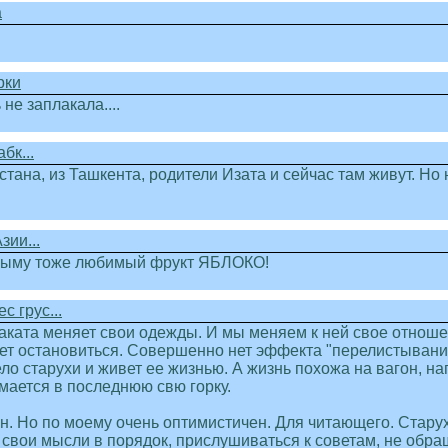
а
рки
не заплакала....
бк...
истана, из Ташкента, родители Изата и сейчас там живут. Н
зии...
 Крыму тоже любимый фрукт ЯБЛОКО!
 грус...
 заката меняет свои одежды. И мы меняем к ней свое отноше
ляет остановиться. Совершенно нет эффекта "перелистывания
ело старухи и живет ее жизнью. А жизнь похожа на вагон,
мается в последнюю свю горку.
ен. Но по моему очень оптимистичен. Для читающего. Стару
ь свои мысли в порядок, прислушиваться к советам, не обр