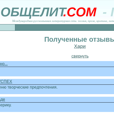
ОБЩЕЛИТ
.COM
-
Международная русскоязычная литературная сеть: поэзия, проза, критика, лит
Полученные отзыв
Хари
свернуть
о...
УСПЕХ
ю творческие предпочтения.
аде
ерику.