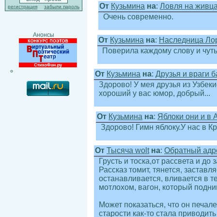
От
Кузьмина
на
:
Ловля на живц
регистрация
забыли пароль
Очень современно.
Анонсы
От
Кузьмина
на
:
Наследница Ло
Поверила каждому слову и чуть 
От
Кузьмина
на
:
Друзья и враги ба
Здорово! У мея друзья из Узбек
хороший у вас юмор, добрый...
От
Кузьмина
на
:
Яблоки они и в А
Здорово! Гимн яблоку.У нас в
От
Тысяча wolt
на
:
Обратный адрес
Грусть и тоска,от рассвета и до
Рассказ томит, тянется, застав
останавливается, вливается в т
мотлохом, вагон, который подни
Может показаться, что он печал
старости как-то стала приводит