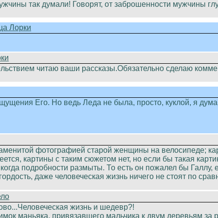
ужчины так думали! Говорят, от заброшенности мужчины гл
ца Лорки
рки
ольствием читаю ваши рассказы.Обязательно сделаю коммен
щущения Его. Но ведь Леда не была, просто, куклой, я дума
аменитой фотографией старой женщины на велосипеде; кар
ется, картины с таким сюжетом нет, но если бы такая карти
 когда подробности размыты. То есть он пожалел бы Галлу, 
гордость, даже человеческая жизнь ничего не стоят по сра
ело
ово...Человеческая жизнь и шедевр?!
имок маньяка, привязавшего мальчика к двум деревьям за р