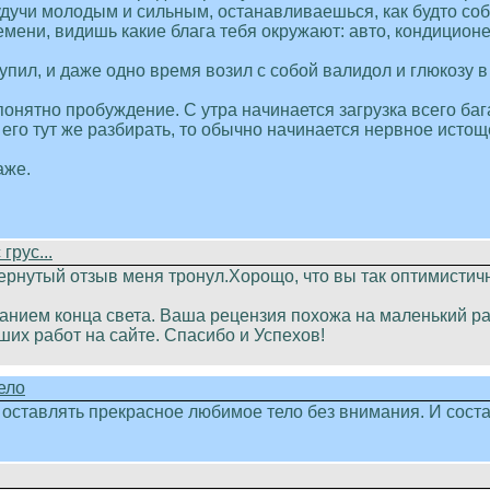
будучи молодым и сильным, останавливаешься, как будто со
емени, видишь какие блага тебя окружают: авто, кондиционе
упил, и даже одно время возил с собой валидол и глюкозу в 
онятно пробуждение. С утра начинается загрузка всего баг
 его тут же разбирать, то обычно начинается нервное истоще
аже.
грус...
ернутый отзыв меня тронул.Хорощо, что вы так оптимистичн
анием конца света. Ваша рецензия похожа на маленький рас
ших работ на сайте. Спасибо и Успехов!
ело
зя оставлять прекрасное любимое тело без внимания. И сост