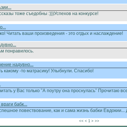
зии...
сказы тоже съедобны :)))Успехов на конкурсе!
...
ко! Читать ваши произведения - это отдых и наслаждение!
увно...
Ам понравилось.
ение надувно...
ть какому -то матрасику! Улыбнули. Спасибо!
.
читать у Вас только "А поутру она проснулась" Прочитаю вс
 враги бабк...
спешное повествование, как и сама жизнь бабки Евдокии... 
<< < 1 > >>