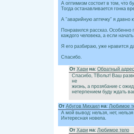
А оптимизм состоит в том, что 
Тогда останавливается гонка вр
А "аварийную аптечку" я давно к
Понравился рассказ. Особенно п
каждого человека, а если начать
Я его разбираю, уже нравится д
Спасибо.
От
Хари
на
:
Обратный адрес 
Спасибо, ТВольт! Ваш разв
не
жизнь, а прозябание с ожид
нетерпением буду ждать ва
От
Абугов Михаил
на
:
Любимое т
А мой вывод: нельзя, нет, нель
Интересная новела.
От
Хари
на
:
Любимое тело