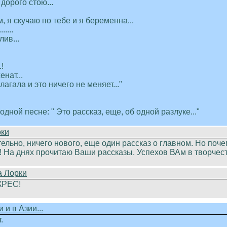
дорого стою...
, я скучаю по тебе и я беременна...
.......
ив...
!
енат...
лагала и это ничего не меняет..."
одной песне: " Это рассказ, еще, об одной разлуке..."
рки
ельно, ничего нового, еще один рассказ о главном. Но поче
! На днях прочитаю Ваши рассказы. Успехов ВАм в творчест
а Лорки
РЕС!
 и в Азии...
.