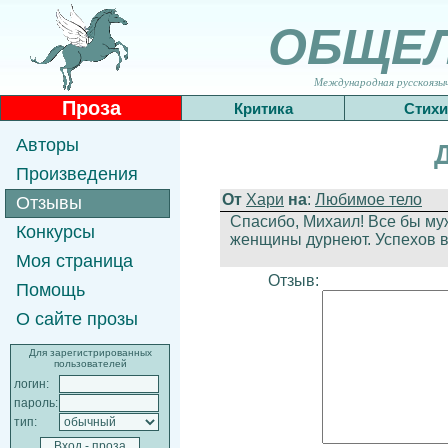
ОБЩЕ
Международная русскоязычн
Проза
Критика
Стихи
Авторы
Произведения
От
Хари
на
:
Любимое тело
Отзывы
Спасибо, Михаил! Все бы му
Конкурсы
женщины дурнеют. Успехов в
Моя страница
Отзыв:
Помощь
О сайте прозы
Для зарегистрированных
пользователей
логин:
пароль:
тип: