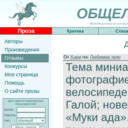
ОБЩЕ
Международная русскоязычн
Проза
Критика
Стихи
Авторы
Произведения
От
Хари
на
:
Любимое тело
Отзывы
Тема миниа
Конкурсы
Моя страница
фотографие
Помощь
велосипеде
О сайте прозы
Галой; нов
Для зарегистрированных
пользователей
логин:
«Муки ада».
пароль:
тип: