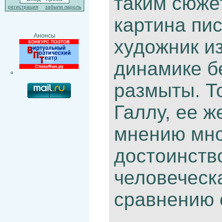
таким сюжет
регистрация
забыли пароль
картина пис
Анонсы
художник и
динамике бе
размыты. Т
Галлу, ее ж
мнению мно
достоинство
человеческа
сравнению 