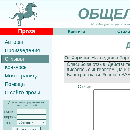
ОБЩЕ
Международная русскоязычн
Проза
Критика
Стихи
Авторы
Произведения
От
Хари
на
:
Наследница Лорк
Отзывы
Спасибо за отзыв. Действите
Конкурсы
писалось с интересом. Да и 
Ваши рассказы. Успехов ВАм
Моя страница
Помощь
Отзыв:
О сайте прозы
Для зарегистрированных
пользователей
логин:
пароль:
тип: