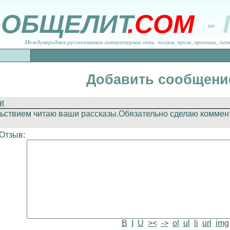
ОБЩЕЛИТ
.COM
-
Международная русскоязычная литературная сеть: поэзия, проза, критика, лит
Добавить сообщени
и
льствием читаю ваши рассказы.Обязательно сделаю коммент
Отзыв:
B
I
U
><
->
ol
ul
li
url
img