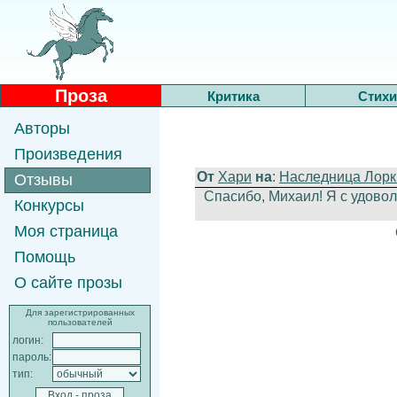
Проза
Критика
Стихи
Авторы
Произведения
От
Хари
на
:
Наследница Лорк
Отзывы
Спасибо, Михаил! Я с удово
Конкурсы
Моя страница
Помощь
О сайте прозы
Для зарегистрированных
пользователей
логин:
пароль:
тип: