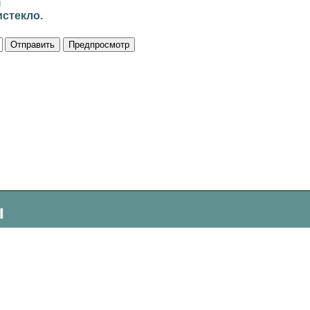
и
стекло.
ы