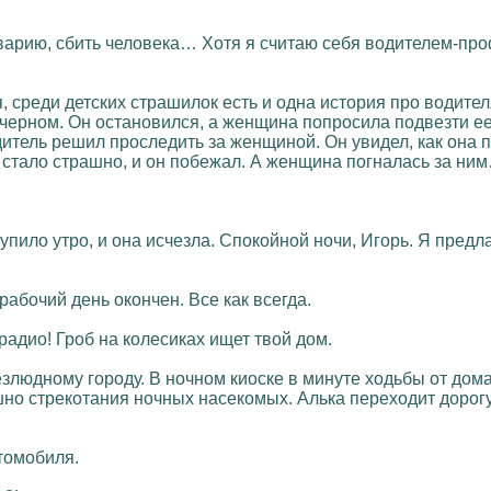
 аварию, сбить человека… Хотя я считаю себя водителем-пр
ся, среди детских страшилок есть и одна история про води
 черном. Он остановился, а женщина попросила подвезти е
одитель решил проследить за женщиной. Он увидел, как она 
 стало страшно, и он побежал. А женщина погналась за ни
ступило утро, и она исчезла. Спокойной ночи, Игорь. Я пре
рабочий день окончен. Все как всегда.
радио! Гроб на колесиках ищет твой дом.
езлюдному городу. В ночном киоске в минуте ходьбы от дома
шно стрекотания ночных насекомых. Алька переходит дорог
томобиля.