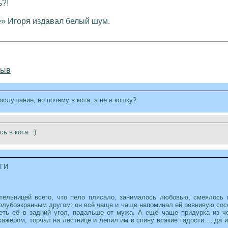
ь?!
» Игоря издавал белый шум.
зыв
ослушание, но почему в кота, а не в кошку?
ь в кота. :)
ГИ
ельницей всего, что пело плясало, занималось любовью, смеялось и
олубоэкранным другом: он всё чаще и чаще напоминал ей ревнивую сосед
еть её в задний угол, подальше от мужа. А ещё чаще придурка из че
жёром, торчал на лестнице и лепил им в спину всякие гадости..., да и
..