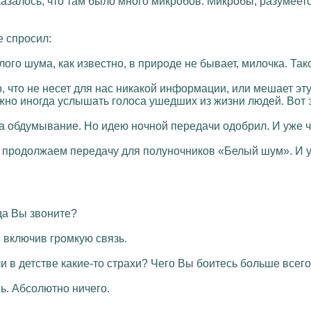
казалось, что там было много микробов. Микробы, разумеетс
е спросил:
ого шума, как известно, в природе не бывает, милочка. Та
 что не несет для нас никакой информации, или мешает эту
но иногда услышать голоса ушедших из жизни людей. Вот э
а обдумывание. Но идею ночной передачи одобрил. И уже 
ы продолжаем передачу для полуночников «Белый шум». И у 
уда Вы звоните?
, включив громкую связь.
ли в детстве какие-то страхи? Чего Вы боитесь больше всег
сь. Абсолютно ничего.