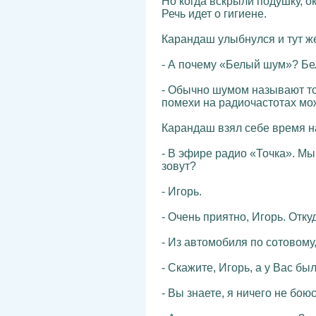
Но когда вскрыли подушку, о
Речь идет о гигиене.
Карандаш улыбнулся и тут ж
- А почему «Белый шум»? Бел
- Обычно шумом называют то,
помехи на радиочастотах мож
Карандаш взял себе время н
- В эфире радио «Точка». М
зовут?
- Игорь.
- Очень приятно, Игорь. Отк
- Из автомобиля по сотовому
- Скажите, Игорь, а у Вас бы
- Вы знаете, я ничего не бою