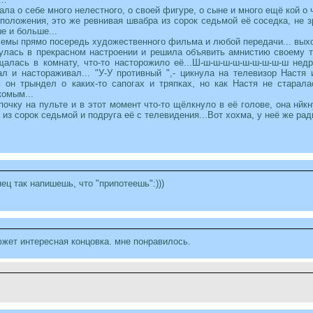
ла о себе много нелестного, о своей фигуре, о сыне и много ещё кой о ч
положения, это же ревнивая швабра из сорок седьмой её соседка, не зр
е и больше...
емы прямо посередь художественного фильма и любой передачи... выход 
улась в прекрасном настроении и решила объявить амнистию своему т
щалась в комнату, что-то насторожило её...Ш-ш-ш-ш-ш-ш-ш-ш-ш-ш не
 и настораживал... "У-У противный ",- цикнула на телевизор Настя 
ь он трындел о каких-то сапогах и тряпках, но как Настя не старала
комым...
очку на пульте и в этот момент что-то щёлкнуло в её голове, она нйкн
а из сорок седьмой и подруга её с телевидения...Вот хохма, у неё же рад
нец так напишешь, что "припотеешь":)))
южет интересная концовка. мне понравилось.