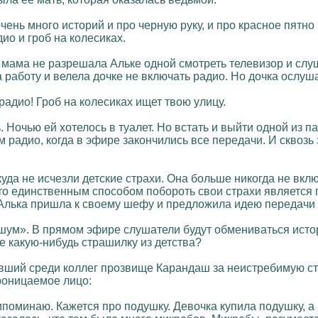
чень много историй и про черную руку, и про красное пятно
ио и гроб на колесиках.
 мама не разрешала Альке одной смотреть телевизор и слу
 работу и велела дочке не включать радио. Но дочка ослуша
радио! Гроб на колесиках ищет твою улицу.
ь. Ночью ей хотелось в туалет. Но встать и выйти одной из
радио, когда в эфире закончились все передачи. И сквозь 
куда не исчезли детские страхи. Она больше никогда не вкл
что единственным способом побороть свои страхи является п
Алька пришла к своему шефу и предложила идею передачи 
шум». В прямом эфире слушатели будут обмениваться истор
е какую-нибудь страшилку из детства?
вший среди коллег прозвище Карандаш за неистребимую стр
роницаемое лицо:
припоминаю. Кажется про подушку. Девочка купила подушку, 