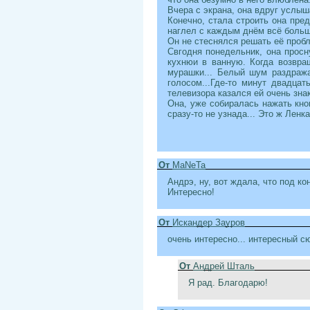
Вчера с экрана, она вдруг услыша
Конечно, стала строить она пред
наглел с каждым днём всё больш
Он не стеснялся решать её пробл
Свгодня понедельник, она просн
кухнюи в ванную. Когда возвра
мурашки... Белый шум раздражал
голосом...Где-то минут двадцат
телевизора казался ей очень зна
Она, уже собиралась нажать кноп
сразу-то не узнада... Это ж Ленк
От
MaNeTa
Андрэ, ну, вот ждала, что под ко
Интересно!
От
Искандер Зауров
очень интересно... интересный с
От
Андрей Шталь
Я рад. Благодарю!