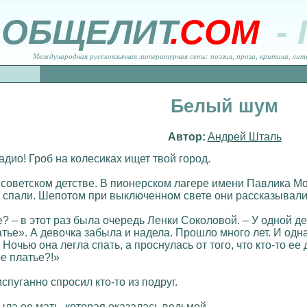
ОБЩЕЛИТ
.COM
-
Международная русскоязычная литературная сеть: поэзия, проза, критика, лит
Белый шум
Автор:
Андрей Шталь
адио! Гроб на колесиках ищет твой город.
 советском детстве. В пионерском лагере имени Павлика Мо
е спали. Шепотом при выключенном свете они рассказывали 
те? – в этот раз была очередь Ленки Соколовой. – У одной 
тье». А девочка забыла и надела. Прошло много лет. И одн
Ночью она легла спать, а проснулась от того, что кто-то ее 
е платье?!»
 испуганно спросил кто-то из подруг.
ыла ее мать, которая оказалась ведьмой.