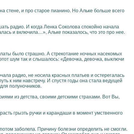
 на стене, и про старое пианино. Но Альке больше всего
шать радио. И когда Ленка Соколова спокойно начала
лась и включила…», Альке показалось, что это про нее.
 палаты было страшно. А стрекотание ночных насекомых
этот шум так и слышалось: «Девочка, девочка, выключи
ючала радио, не носила красных платьев и остерегалась
уть к ним навстречу. И спустя годы она стала ведущей
для полуночников.
иями из детства, своими детскими страхами. Вот Вы,
асть грызть ручки и карандаши в момент умственного
а потом заболела. Причину болезни определить не смогли.