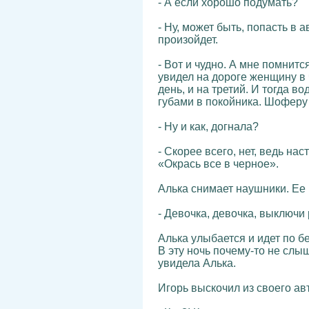
- А если хорошо подумать?
- Ну, может быть, попасть в
произойдет.
- Вот и чудно. А мне помнит
увидел на дороге женщину в
день, и на третий. И тогда в
губами в покойника. Шоферу
- Ну и как, догнала?
- Скорее всего, нет, ведь на
«Окрась все в черное».
Алька снимает наушники. Ее 
- Девочка, девочка, выключи 
Алька улыбается и идет по б
В эту ночь почему-то не слы
увидела Алька.
Игорь выскочил из своего ав