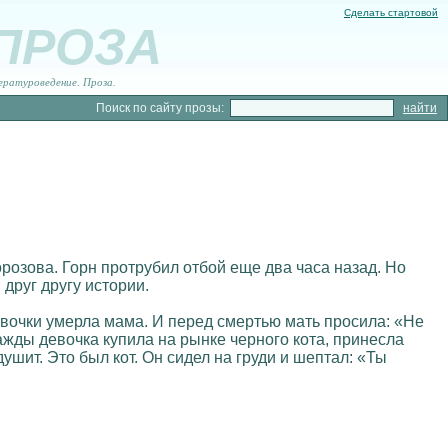
Сделать стартовой
 ПРОЗА
ературоведение. Проза.
Поиск по сайту прозы:
розова. Горн протрубил отбой еще два часа назад. Но
друг другу истории.
девочки умерла мама. И перед смертью мать просила: «Не
ажды девочка купила на рынке черного кота, принесла
душит. Это был кот. Он сидел на груди и шептал: «Ты