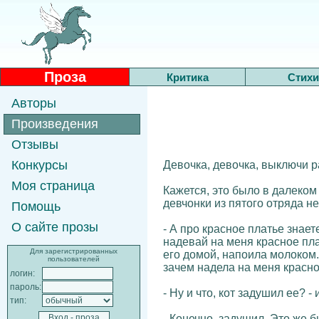
Проза
Критика
Стихи
Авторы
Произведения
Отзывы
Конкурсы
Девочка, девочка, выключи р
Моя страница
Кажется, это было в далеком
девчонки из пятого отряда н
Помощь
О сайте прозы
- А про красное платье знае
надевай на меня красное пла
Для зарегистрированных
его домой, напоила молоком. 
пользователей
зачем надела на меня красно
логин:
пароль:
- Ну и что, кот задушил ее? -
тип:
- Конечно, задушил. Это же б