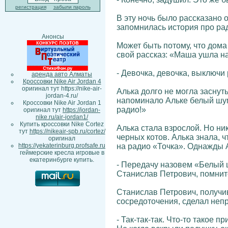
регистрация
забыли пароль
В эту ночь было рассказано о
запомнилась история про рад
Анонсы
Может быть потому, что дома
свой рассказ: «Маша ушла на
- Девочка, девочка, выключи 
аренда авто Алматы
Кроссовки Nike Air Jordan 4
оригинал тут https://nike-air-
Алька долго не могла заснут
jordan-4.ru/
напоминало Альке белый шум 
Кроссовки Nike Air Jordan 1
радио!»
оригинал тут
https://jordan-
nike.ru/air-jordan1/
Купить кроссовки Nike Cortez
Алька стала взрослой. Но ни
тут
https://nikeair-spb.ru/cortez/
черных котов. Алька знала, 
оригинал
на радио «Точка». Однажды 
https://yekaterinburg.profsafe.ru
геймерские кресла игровые в
екатеринбурге купить.
- Передачу назовем «Белый 
Станислав Петрович, помнит
Станислав Петрович, получи
сосредоточения, сделал неп
- Так-так-так. Что-то такое 