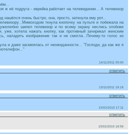
ём...
я ж её подруга - еврейка работает на телевидении... А телевизор
нашёлся очень быстро, она, просто, заткнула ему рот...
елевизору...Мимоходом ткнула кнопочку на пульте и побежала на
дружелюбно шипел телевизор и по всему экрану неслись злобнве
и, уже, хотела нажать кнопку, как противный зачирикал женским
сь, наладить изображение так и не смогла...Почему-то голос из
ула и даже засмеялась от неожиданности... "Господи, да как же я
иотелефон..."
14/11/2011 05:00
ответить
13/11/2011 19:18
ответить
15/02/2010 17:11
ответить
15/02/2010 19:56