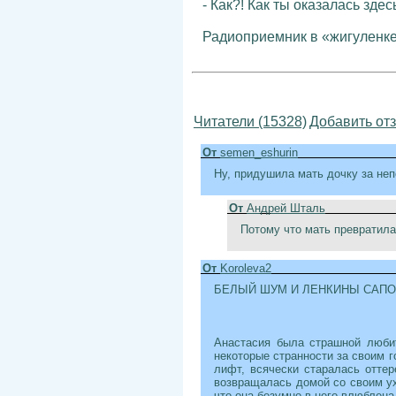
- Как?! Как ты оказалась здес
Радиоприемник в «жигуленке
Читатели (15328)
Добавить от
От
semen_eshurin
Ну, придушила мать дочку за неп
От
Андрей Шталь
Потому что мать превратилас
От
Koroleva2
БЕЛЫЙ ШУМ И ЛЕНКИНЫ САПО
Анастасия была страшной любит
некоторые странности за своим г
лифт, всячески старалась оттер
возвращалась домой со своим уха
что она безумно в него влюблена.