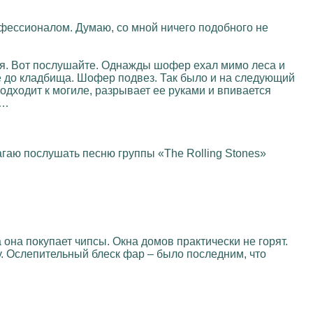
офессионалом. Думаю, со мной ничего подобного не
теля. Вот послушайте. Однажды шофер ехал мимо леса и
е до кладбища. Шофер подвез. Так было и на следующий
подходит к могиле, разрывает ее руками и впивается
м…
длагаю послушать песню группы «The Rolling Stones»
 она покупает чипсы. Окна домов практически не горят.
у. Ослепительный блеск фар – было последним, что