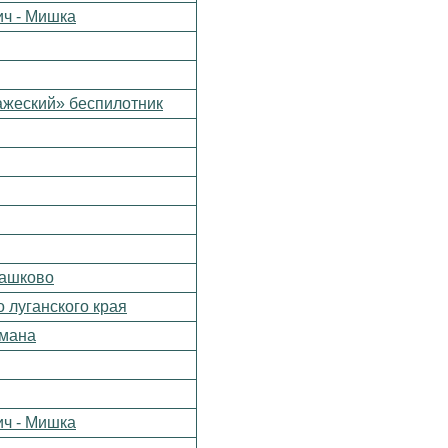
ч - Мишка
ажеский» беспилотник
машково
о луганского края
умана
ч - Мишка