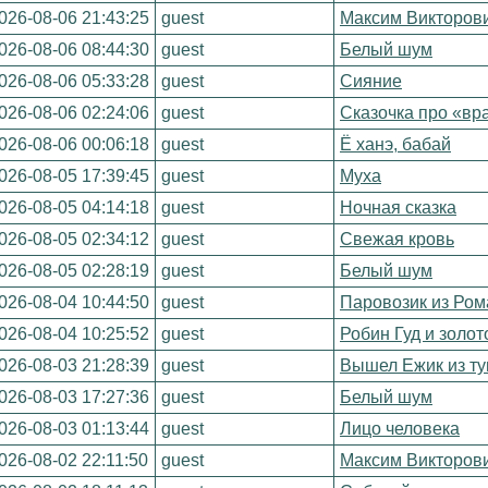
026-08-06 21:43:25
guest
Максим Викторови
026-08-06 08:44:30
guest
Белый шум
026-08-06 05:33:28
guest
Сияние
026-08-06 02:24:06
guest
Сказочка про «вр
026-08-06 00:06:18
guest
Ё ханэ, бабай
026-08-05 17:39:45
guest
Муха
026-08-05 04:14:18
guest
Ночная сказка
026-08-05 02:34:12
guest
Свежая кровь
026-08-05 02:28:19
guest
Белый шум
026-08-04 10:44:50
guest
Паровозик из Ро
026-08-04 10:25:52
guest
Робин Гуд и золот
026-08-03 21:28:39
guest
Вышел Ежик из т
026-08-03 17:27:36
guest
Белый шум
026-08-03 01:13:44
guest
Лицо человека
026-08-02 22:11:50
guest
Максим Викторови