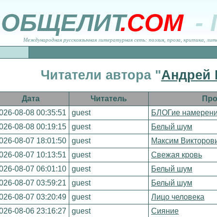
ОБЩЕЛИТ
.COM
-
Международная русскоязычная литературная сеть: поэзия, проза, критика, лит
Читатели автора "
Андрей
Дата
Читатель
Про
026-08-08 00:35:51
guest
БЛОГие намерен
026-08-08 00:19:15
guest
Белый шум
026-08-07 18:01:50
guest
Максим Викторови
026-08-07 10:13:51
guest
Свежая кровь
026-08-07 06:01:10
guest
Белый шум
026-08-07 03:59:21
guest
Белый шум
026-08-07 03:20:49
guest
Лицо человека
026-08-06 23:16:27
guest
Сияние