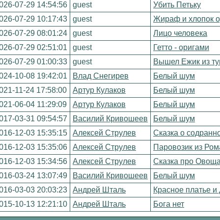
026-07-29 14:54:56
guest
Убить Петьку
026-07-29 10:17:43
guest
Жираф и хлопок 
026-07-29 08:01:24
guest
Лицо человека
026-07-29 02:51:01
guest
Гетто - оригами
026-07-29 01:00:33
guest
Вышел Ежик из т
024-10-08 19:42:01
Влад Снегирев
Белый шум
021-11-24 17:58:00
Артур Кулаков
Белый шум
021-06-04 11:29:09
Артур Кулаков
Белый шум
017-03-31 09:54:57
Василий Кривошеев
Белый шум
016-12-03 15:35:15
Алексей Струлев
Сказка о содранн
016-12-03 15:35:06
Алексей Струлев
Паровозик из Ро
016-12-03 15:34:56
Алексей Струлев
Сказка про Овощ
016-03-24 13:07:49
Василий Кривошеев
Белый шум
016-03-03 20:03:23
Андрей Шталь
Красное платье и
015-10-13 12:21:10
Андрей Шталь
Бога нет