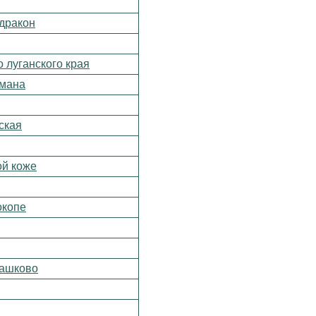
 дракон
о луганского края
умана
ская
ой коже
окопе
машково