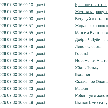
026-07-30 16:09:10
guest
Красное платье и
026-07-30 16:09:08
guest
Желтая маршрутк
026-07-30 16:09:00
guest
Бегущий из старо
026-07-30 16:08:57
guest
Жираф и хлопок 
026-07-30 16:08:55
guest
Максим Викторови
026-07-30 16:08:54
guest
Добрый Шубин в 
026-07-30 16:08:49
guest
Лицо человека
026-07-30 16:08:47
guest
Гореть!
026-07-30 16:08:44
guest
Иеромонах Анатол
026-07-30 16:08:36
guest
Убить Петьку
026-07-30 16:08:34
guest
Бога нет
026-07-30 16:08:32
guest
Сказка про Овощ
026-07-30 16:08:23
guest
Мафия
026-07-30 16:08:22
guest
Робин Гуд и золот
026-07-30 16:08:19
guest
Вышел Ежик из т