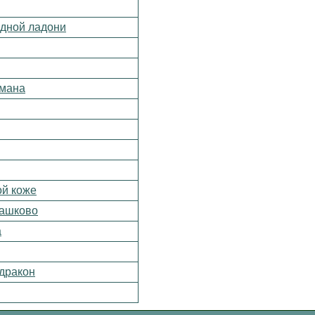
одной ладони
умана
ой коже
машково
а
 дракон