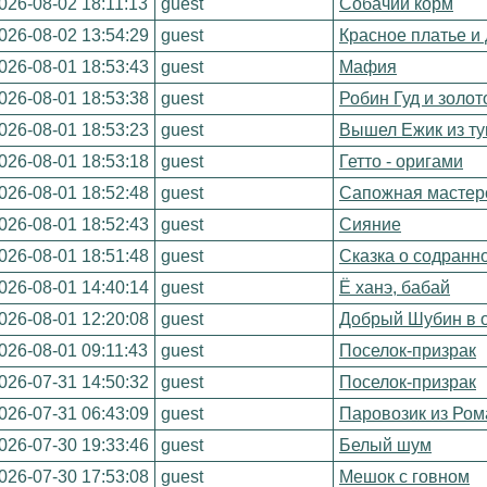
026-08-02 18:11:13
guest
Собачий корм
026-08-02 13:54:29
guest
Красное платье и
026-08-01 18:53:43
guest
Мафия
026-08-01 18:53:38
guest
Робин Гуд и золот
026-08-01 18:53:23
guest
Вышел Ежик из т
026-08-01 18:53:18
guest
Гетто - оригами
026-08-01 18:52:48
guest
Сапожная мастер
026-08-01 18:52:43
guest
Сияние
026-08-01 18:51:48
guest
Сказка о содранн
026-08-01 14:40:14
guest
Ё ханэ, бабай
026-08-01 12:20:08
guest
Добрый Шубин в 
026-08-01 09:11:43
guest
Поселок-призрак
026-07-31 14:50:32
guest
Поселок-призрак
026-07-31 06:43:09
guest
Паровозик из Ро
026-07-30 19:33:46
guest
Белый шум
026-07-30 17:53:08
guest
Мешок с говном