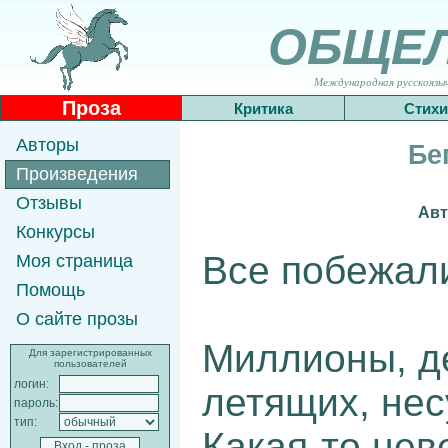
ОБЩЕ
Международная русскоязычн
Проза
Критика
Стихи
Авторы
Бе
Произведения
Отзывы
Авт
Конкурсы
Все побежали
Моя страница
Помощь
О сайте прозы
Миллионы, д
Для зарегистрированных
пользователей
логин:
летящих, нес
пароль:
тип:
Какая-то нев