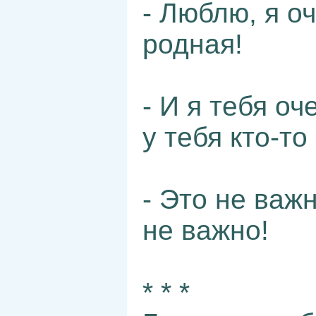
- Люблю, я о
родная!
- И я тебя о
у тебя кто-т
- Это не важ
не важно!
* * *