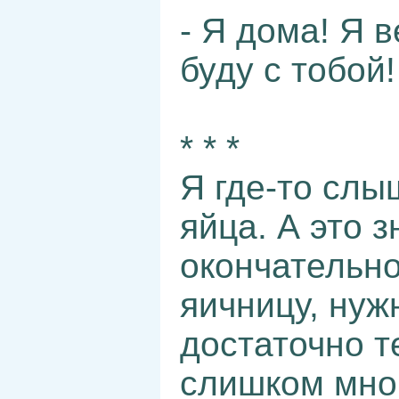
- Я дома! Я 
буду с тобой!
* * *
Я где-то слы
яйца. А это з
окончательно
яичницу, нуж
достаточно т
слишком мног