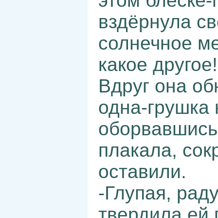
этом блеске-
вздёрнула сво
солнечное ме
какое другое!
Вдруг она об
одна-грушка 
оборвавшись,
плакала, сок
оставили.
-Глупая, раду
твердила ей 