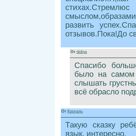
стихах.Стремл
смыслом,образа
развить успех.Сп
отзывов.Пока!До с
От
didina
Спасибо больш
было на самом 
слышать грустн
всё обрасло под
От
Крохаль
Такую сказку реб
язык, интересно.