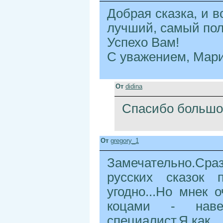
Добрая сказка, и 
лучший, самый пол
Успехо Вам!
С уважением, Мари
От
didina
Спасибо большое
От
gregory_1
Замечательно.Сра
русских сказок 
угодно...Но мнек
коцами - наве
специалист.Я,