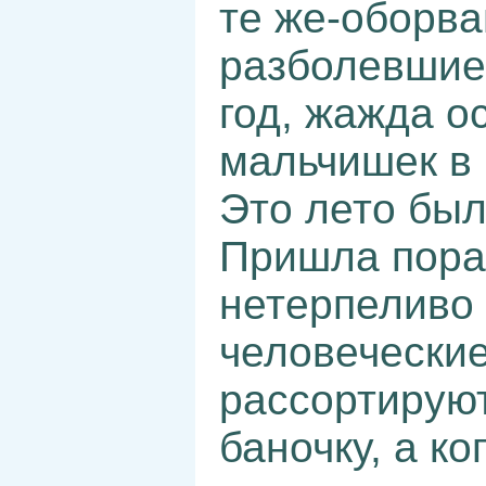
те же-оборв
разболевшиес
год, жажда о
мальчишек в 
Это лето бы
Пришла пора
нетерпеливо 
человеческие
рассортируют-
баночку, а к