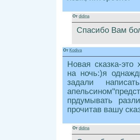
От
didina
Спасибо Вам бо
От
Kodiva
Новая сказка-это 
на ночь:)я однаж
задали написа
апельсином"пре
прдумывать разл
прочитав вашу сказ
От
didina