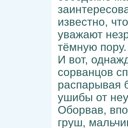
заинтересов
известно, чт
уважают нез
тёмную пору.
И вот, однаж
сорванцов сп
распарывая б
ушибы от неу
Оборвав, впо
груш, мальчи