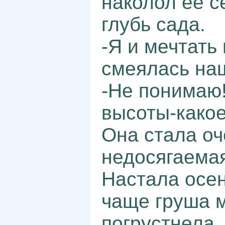
наколол её с
глубь сада.
-Я и мечтать
смеялась на
-Не понимаю!
высоты-какое
Она стала оч
недосягаемая
Настала осен
чаще груша 
погрустнела,