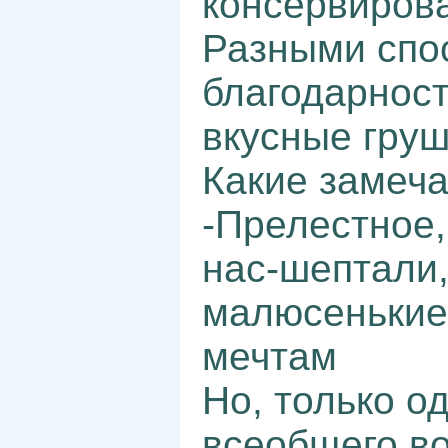
консервирова
Разными спо
благодарност
вкусные груш
Какие замеч
-Прелестное,
нас-шептали,
малюсенькие
мечтам
Но, только о
всеобщего во