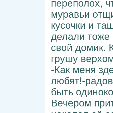
переполох, ч
муравьи отщ
кусочки и та
делали тоже 
свой домик. 
грушу верхом
-Как меня зд
любят!-радов
быть одиноко
Вечером прит