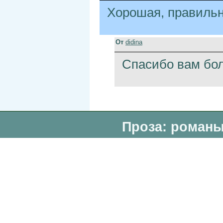
Хорошая, правильн
От
didina
Спасибо вам бол
Проза: романы