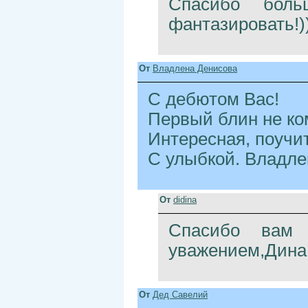
Спасибо боль
фантазировать!)
От
Владлена Денисова
С дебютом Вас!
Первый блин не ко
Интересная, поучи
С улыбкой. Владле
От
didina
Спасибо вам 
уважением,Дина
От
Дед Савелий