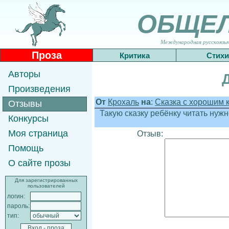
ОБЩЕ
Международная русскоязычн
Проза
Критика
Стихи
Авторы
Произведения
От
Крохаль
на
:
Сказка с хорошим ко
Отзывы
Такую сказку ребёнку читать нуж
Конкурсы
Моя страница
Отзыв:
Помощь
О сайте прозы
Для зарегистрированных
пользователей
логин:
пароль:
тип: