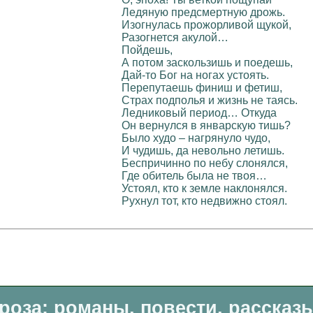
Ледяную предсмертную дрожь.
Изогнулась прожорливой щукой,
Разогнется акулой…
Пойдешь,
А потом заскользишь и поедешь,
Дай-то Бог на ногах устоять.
Перепутаешь финиш и фетиш,
Страх подполья и жизнь не таясь.
Ледниковый период… Откуда
Он вернулся в январскую тишь?
Было худо – нагрянуло чудо,
И чудишь, да невольно летишь.
Беспричинно по небу слонялся,
Где обитель была не твоя…
Устоял, кто к земле наклонялся.
Рухнул тот, кто недвижно стоял.
роза: романы, повести, рассказ