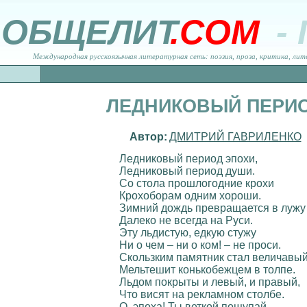
ОБЩЕЛИТ
.COM
-
Международная русскоязычная литературная сеть: поэзия, проза, критика, лит
ЛЕДНИКОВЫЙ ПЕРИ
Автор:
ДМИТРИЙ ГАВРИЛЕНКО
Ледниковый период эпохи,
Ледниковый период души.
Со стола прошлогодние крохи
Крохоборам одним хороши.
Зимний дождь превращается в лужу
Далеко не всегда на Руси.
Эту льдистую, едкую стужу
Ни о чем – ни о ком! – не проси.
Скользким памятник стал величавый
Мельтешит конькобежцем в толпе.
Льдом покрыты и левый, и правый,
Что висят на рекламном столбе.
О, эпоха! Ты веткой пощупай