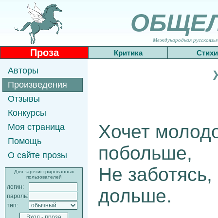
ОБЩЕ
Международная русскоязычн
Проза
Критика
Стихи
Авторы
Произведения
Отзывы
Конкурсы
Хочет молодо
Моя страница
Помощь
побольше,
О сайте прозы
Не заботясь,
Для зарегистрированных
пользователей
логин:
дольше.
пароль:
тип: