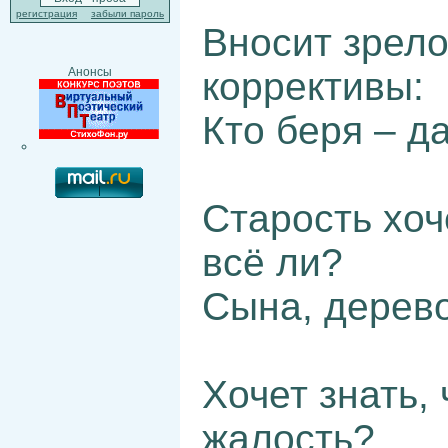
регистрация
забыли пароль
Вносит зрело
коррективы:
Анонсы
Кто беря – д
Старость хоч
всё ли?
Сына, дерево
Хочет знать,
жалость?