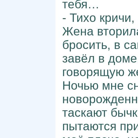
тебя…
- Тихо кричи,
Жена вторила
бросить, в с
завёл в доме
говорящую же
Ночью мне с
новорожденн
таскают бычк
пытаются при