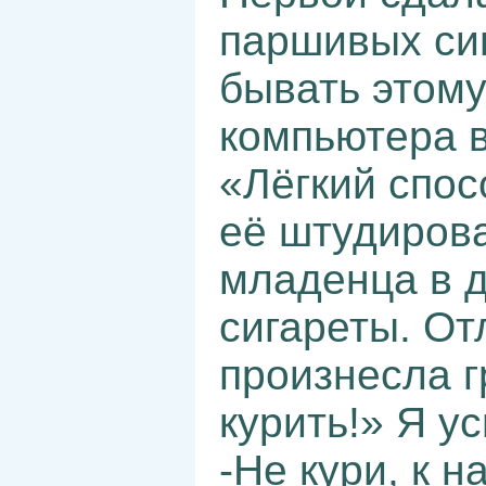
паршивых сиг
бывать этому
компьютера 
«Лёгкий спос
её штудирова
младенца в 
сигареты. От
произнесла г
курить!» Я у
-Не кури, к н