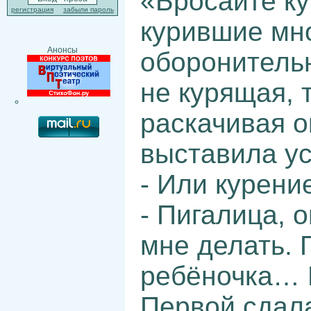
«Бросайте ку
регистрация
забыли пароль
курившие мно
Анонсы
оборонитель
не курящая, 
раскачивая о
выставила ус
- Или курение
- Пигалица, о
мне делать. 
ребёночка… 
Первой сдала