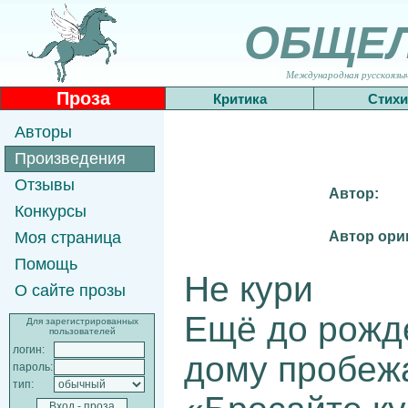
ОБЩЕ
Международная русскоязычн
Проза
Критика
Стихи
Авторы
Произведения
Отзывы
Автор:
Конкурсы
Автор ори
Моя страница
Помощь
Не кури
О сайте прозы
Ещё до рожд
Для зарегистрированных
пользователей
логин:
дому пробеж
пароль:
тип: