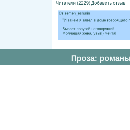
Читатели (2229)
Добавить отзыв
От
semen_eshurin
"И зачем я завёл в доме говорящего 
Бывает попугай неговорящий.
Молчащая жена, увы(!) мечта!
Проза: романы