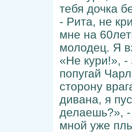
тебя дочка б
- Рита, не кр
мне на 60лет
молодец. Я в
«Не кури!», 
попугай Чарл
сторону враг
дивана, я пу
делаешь?», -
мной уже плы