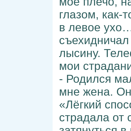
моё плечо, н
глазом, как-т
в левое ухо
съехидничал 
лысину. Тел
мои страдани
- Родился мал
мне жена. Он
«Лёгкий спос
страдала от 
затянуться в