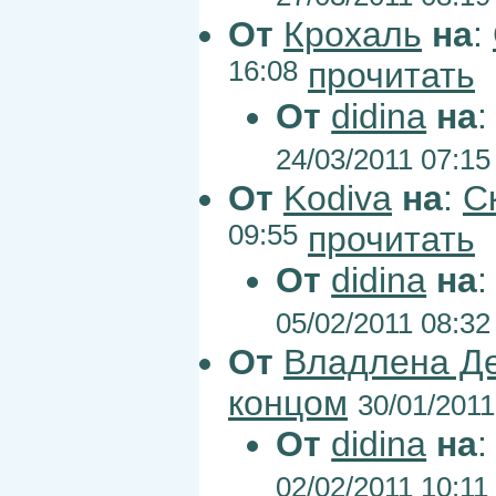
От
Крохаль
на
:
16:08
прочитать
От
didina
на
24/03/2011 07:15
От
Kodiva
на
:
С
09:55
прочитать
От
didina
на
05/02/2011 08:32
От
Владлена Д
концом
30/01/2011
От
didina
на
02/02/2011 10:11