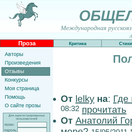
ОБЩЕ
Международная русскоязы
Проза
Критика
Стихи
Авторы
По
Произведения
Отзывы
Конкурсы
Моя страница
От
lelky
на
:
Где
Помощь
О сайте прозы
08:32
прочитать
Для зарегистрированных
От
Анатолий Го
пользователей
логин:
море?
15/05/2011 
пароль: