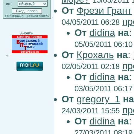
тип:
От
Фрези Грант
регистрация
забыли пароль
пр
04/05/2011 06:28
От
didina
на
Анонсы
05/05/2011 06:10
От
Крохаль
на
:
пр
02/05/2011 02:18
От
didina
на
03/05/2011 06:17
От
gregory_1
на
пр
24/03/2011 15:55
От
didina
на
27/03/2011 08:19