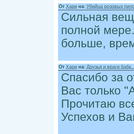
От
Хари
на
:
Убийца розовых пило.
Сильная вещь
полной мере.
больше, врем
От
Хари
на
:
Друзья и враги бабк..
Спасибо за о
Вас только "
Прочитаю вс
Успехов и Ва