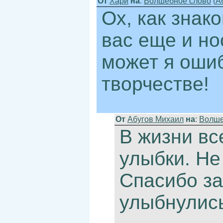
От
Хари
на
:
Волшебное слово
(
А
Ох, как знако
вас еще и но
может я ошиб
творчестве!
От
Абугов Михаил
на
:
Волше
В жизни вс
улыбки. Не
Спасибо за
улыбнулис