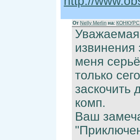
http://www.ob
От
Nelly Merlin
на
:
КОНКУРС 
Уважаемая
извинения 
меня серьё
только сег
заскочить 
комп.
Ваш замеч
"Приключен