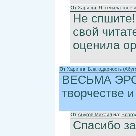
От
Хари
на
:
Я отмыла твоё им
Не спшите!
свой читат
оценила ор
От
Хари
на
:
Благодарность
(
Абуг
ВЕСЬМА ЭРО
творчестве и
От
Абугов Михаил
на
:
Благо
Спасибо за