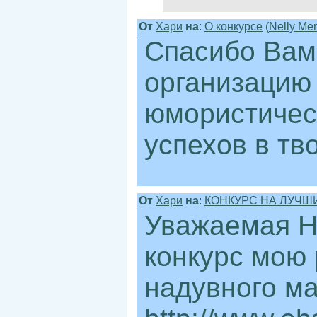
От
Хари
на
:
О конкурсе
(
Nelly Mer
Спасибо Вам
организацию 
юмористическ
успехов в тв
От
Хари
на
:
КОНКУРС НА ЛУЧШИ
Уважаемая Н
конкурс мою
надувного ма