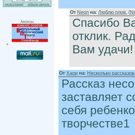
регистрация
забыли пароль
От
Neon
на
:
Люблю плов.
(
N
Спасибо В
Анонсы
отклик. Ра
Вам удачи!
От
Хари
на
:
Несколько рассказов.
Рассказ нес
заставляет с
себя ребенко
творчестве1