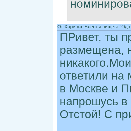
номинирова
От
Хари
на
:
Блеск и нищета "Одн.
ПРивет, ты п
размещена, 
никакого.Мои
ответили на 
в Москве и П
напрошусь в 
Отстой! С пр