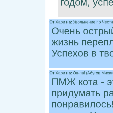
годом, успе
От
Хари
на
:
Увольнение по Честн.
Очень острый
жизнь перепл
Успехов в тв
От
Хари
на
:
Оп-па!
(
Абугов Миха
ПМЖ кота - э
придумать ра
понравилось