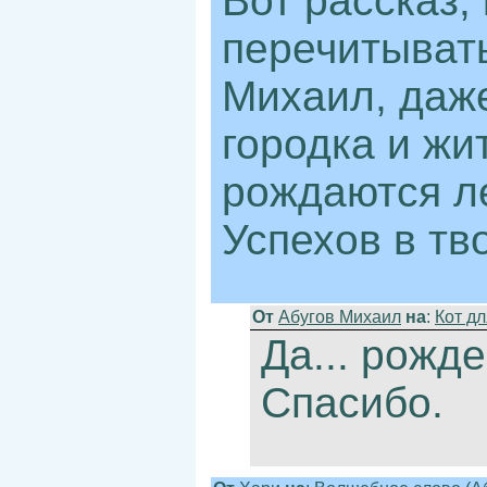
Вот рассказ,
перечитывать
Михаил, даже
городка и жи
рождаются л
Успехов в тв
От
Абугов Михаил
на
:
Кот д
Да... рожд
Спасибо.