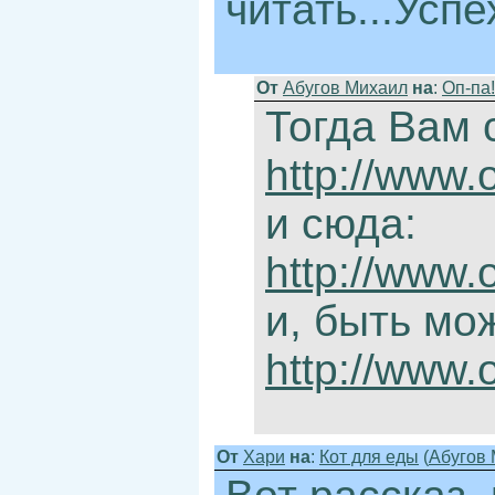
читать...Успе
От
Абугов Михаил
на
:
Оп-па!
Тогда Вам 
http://www.
и сюда:
http://www.
и, быть мо
http://www.
От
Хари
на
:
Кот для еды
(
Абугов