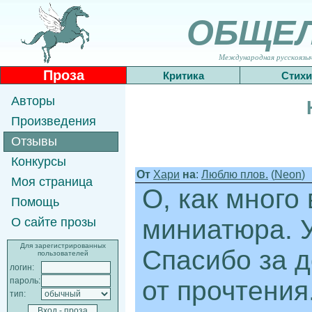
ОБЩЕ
Международная русскоязычн
Проза
Критика
Стихи
Авторы
Произведения
Отзывы
Конкурсы
От
Хари
на
:
Люблю плов.
(
Neon
)
Моя страница
О, как много
Помощь
миниатюра. У
О сайте прозы
Для зарегистрированных
Спасибо за 
пользователей
логин:
от прочтения.
пароль:
тип: