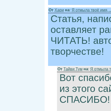
От
Хари
на
:
Я отмыла твоё имя, ..
Статья, напи
оставляет р
ЧИТАТЬ! авто
творчестве!
От
Тайви Тум
на
:
Я отмыла тв
Вот спасиб
из этого сай
СПАСИБО!