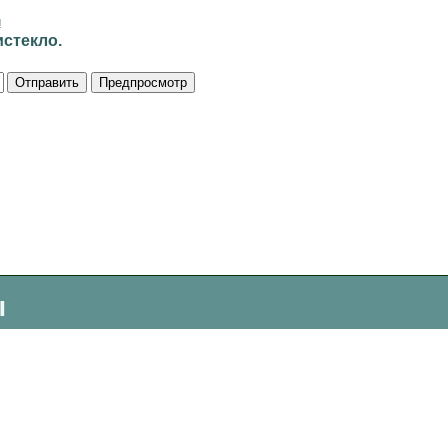
и
стекло.
ы