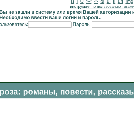
B
I
U
><
->
ol
ul
li
url
img
инструкция по пользованию тегам
Вы не зашли в систему или время Вашей авторизации и
Необходимо ввести ваши логин и пароль.
ользователь:
Пароль:
роза: романы, повести, рассказ