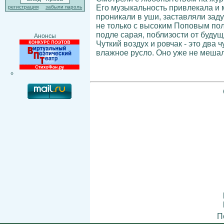
Его музыкальность привлекала и м
регистрация
забыли пароль
проникали в уши, заставляли зад
не только с высоким Поповым пол
подле сарая, поблизости от будущ
Анонсы
Чуткий воздух и ровчак - это два
влажное русло. Оно уже не мешал
П