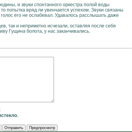
ородины, и звуки спонтанного оркестра полой воды
 то попытка вряд ли увенчается успехом. Звуки связаны
и голос его не ослабевал. Удавалось расслышать даже
цев, так и неприметно исчезали, оставляя после себя
иву Гущина болота, у нас заканчивались.
и
стекло.