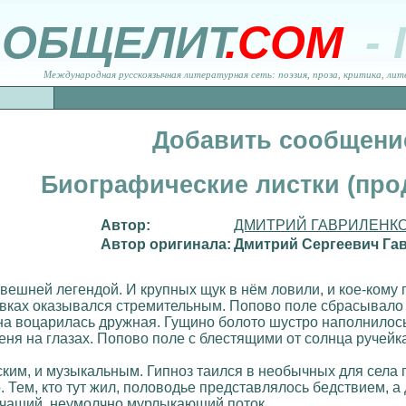
ОБЩЕЛИТ
.COM
-
Международная русскоязычная литературная сеть: поэзия, проза, критика, лит
Добавить сообщени
Биографические листки (про
Автор:
ДМИТРИЙ ГАВРИЛЕНК
Автор оригинала:
Дмитрий Сергеевич Га
вешней легендой. И крупных щук в нём ловили, и кое-кому 
овках оказывался стремительным. Попово поле сбрасывало
есна воцарилась дружная. Гущино болото шустро наполнилос
ня на глазах. Попово поле с блестящими от солнца ручейка
ским, и музыкальным. Гипноз таился в необычных для села 
 Тем, кто тут жил, половодье представлялось бедствием, а
чащий, неумолчно мурлыкающий поток.