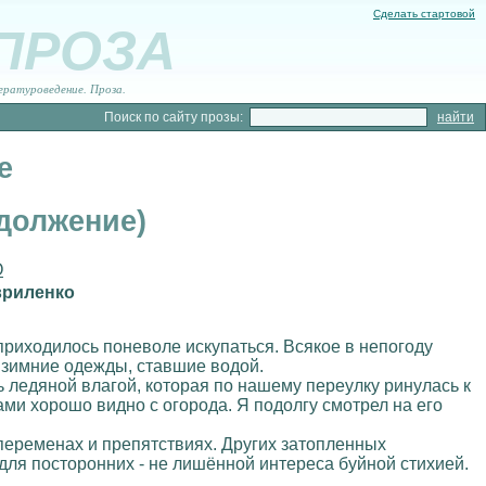
Сделать стартовой
 ПРОЗА
ературоведение. Проза.
Поиск по сайту прозы:
е
должение)
О
вриленко
приходилось поневоле искупаться. Всякое в непогоду
 зимние одежды, ставшие водой.
ь ледяной влагой, которая по нашему переулку ринулась к
ми хорошо видно с огорода. Я подолгу смотрел на его
переменах и препятствиях. Других затопленных
 для посторонних - не лишённой интереса буйной стихией.