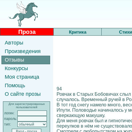
Проза
Критика
Стихи
Авторы
Произведения
Отзывы
Конкурсы
Моя страница
Помощь
94
О сайте прозы
Ровчак в Старых Бобовичах слыл 
случалось. Временный ручей в Р
В тот год снегу намело много, в
Для зарегистрированных
пользователей
Ипути. Половодье начиналось у ме
логин:
сверкающую макушку.
пароль:
Для меня ровчак был и гипнотиче
тип:
переулков в нём не существовало.
Смотрели с любопытством на жур