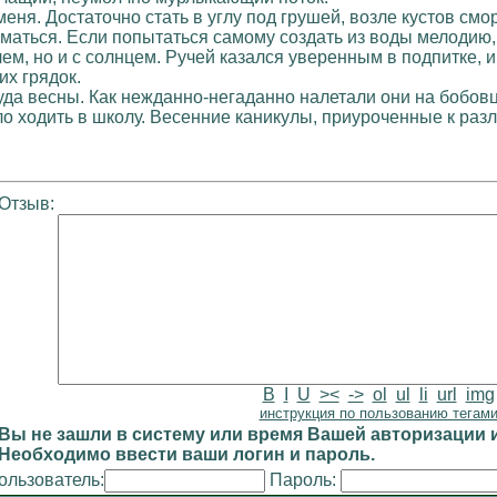
еня. Достаточно стать в углу под грушей, возле кустов см
уматься. Если попытаться самому создать из воды мелодию,
ем, но и с солнцем. Ручей казался уверенным в подпитке, 
их грядок.
 чуда весны. Как нежданно-негаданно налетали они на бобов
о ходить в школу. Весенние каникулы, приуроченные к разл
Отзыв:
B
I
U
><
->
ol
ul
li
url
img
инструкция по пользованию тегам
Вы не зашли в систему или время Вашей авторизации и
Необходимо ввести ваши логин и пароль.
ользователь:
Пароль: