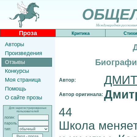
ОБЩЕ
Международная русскоязычн
Проза
Критика
Стихи
Авторы
Произведения
Биографи
Отзывы
Конкурсы
ДМИТ
Моя страница
Автор:
Помощь
Дмит
Автор оригинала:
О сайте прозы
44
Для зарегистрированных
пользователей
логин:
Школа меняет
пароль:
тип: