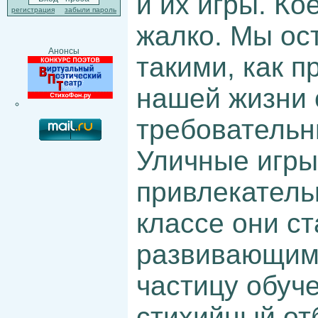
и их игры. Ко
регистрация
забыли пароль
жалко. Мы ост
Анонсы
такими, как п
нашей жизни 
требовательн
Уличные игры
привлекатель
классе они с
развивающими
частицу обуч
стихийный от