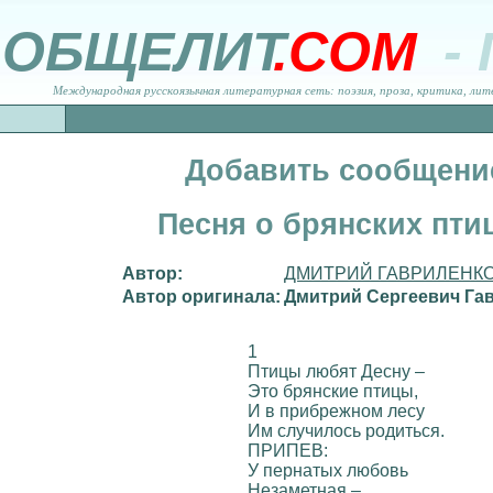
ОБЩЕЛИТ
.COM
-
Международная русскоязычная литературная сеть: поэзия, проза, критика, лит
Добавить сообщени
Песня о брянских пти
Автор:
ДМИТРИЙ ГАВРИЛЕНК
Автор оригинала:
Дмитрий Сергеевич Га
1
Птицы любят Десну –
Это брянские птицы,
И в прибрежном лесу
Им случилось родиться.
ПРИПЕВ:
У пернатых любовь
Незаметная –