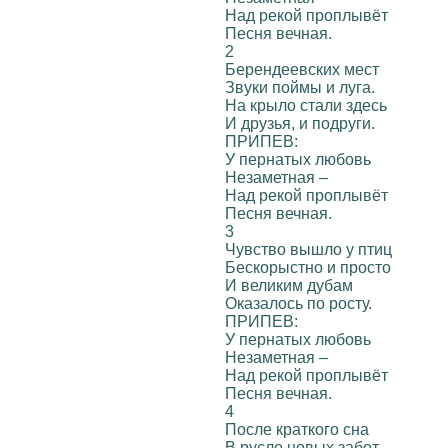
Над рекой проплывёт
Песня вечная.
2
Берендеевских мест
Звуки поймы и луга.
На крыло стали здесь
И друзья, и подруги.
ПРИПЕВ:
У пернатых любовь
Незаметная –
Над рекой проплывёт
Песня вечная.
3
Чувство вышло у птиц
Бескорыстно и просто
И великим дубам
Оказалось по росту.
ПРИПЕВ:
У пернатых любовь
Незаметная –
Над рекой проплывёт
Песня вечная.
4
После краткого сна
В русле новых забот