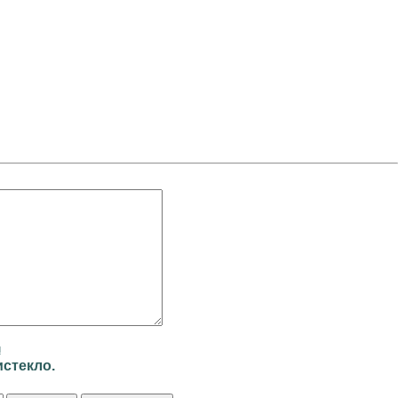
и
стекло.