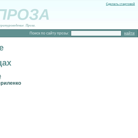
Сделать стартовой
 ПРОЗА
ературоведение. Проза.
Поиск по сайту прозы:
е
цах
О
вриленко