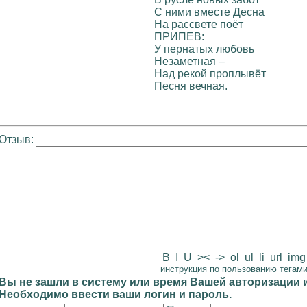
С ними вместе Десна
На рассвете поёт
ПРИПЕВ:
У пернатых любовь
Незаметная –
Над рекой проплывёт
Песня вечная.
Отзыв:
B
I
U
><
->
ol
ul
li
url
img
инструкция по пользованию тегам
Вы не зашли в систему или время Вашей авторизации и
Необходимо ввести ваши логин и пароль.