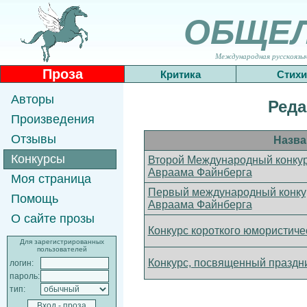
ОБЩЕ
Международная русскоязычн
Проза
Критика
Стихи
Авторы
Реда
Произведения
Отзывы
Назва
Конкурсы
Второй Международный конкур
Авраама Файнберга
Моя страница
Первый международный конку
Помощь
Авраама Файнберга
О сайте прозы
Конкурс короткого юмористиче
Для зарегистрированных
пользователей
Конкурс, посвященный праздн
логин:
пароль:
тип: