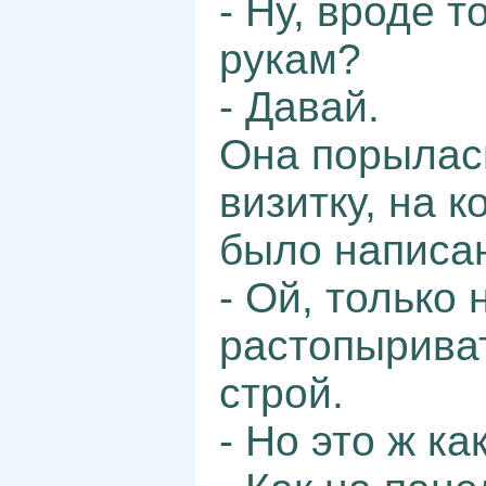
- Ну, вроде т
рукам?
- Давай.
Она порылась
визитку, на 
было написан
- Ой, только 
растопыриват
строй.
- Но это ж к