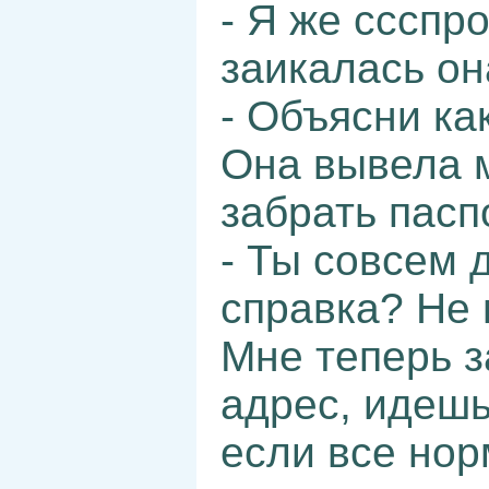
- Я же ссспр
заикалась он
- Объясни ка
Она вывела м
забрать пасп
- Ты совсем 
справка? Не
Мне теперь з
адрес, идешь
если все нор