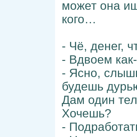
может она ищ
кого…
- Чё, денег, ч
- Вдвоем как
- Ясно, слыш
будешь дурью
Дам один тел
Хочешь?
- Подработат