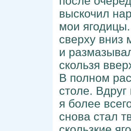
после очеред
выскочил нар
мои ягодицы.
сверху вниз 
и размазывал
скользя вверх
В полном ра
столе. Вдруг
я более всег
снова стал т
скользкие яг