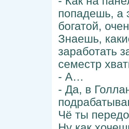
- Как на пан
попадешь, а 
богатой, оче
Знаешь, каки
заработать з
семестр хват
- А…
- Да, в Голла
подрабатываю
Чё ты перед
Ну как хочешь