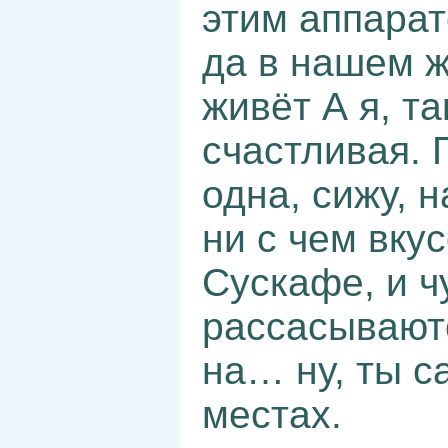
этим аппарат
да в нашем ж
живёт А я, та
счастливая. 
одна, сижу,
ни с чем вку
Сускафе, и ч
рассасывают
на… ну, ты с
местах.