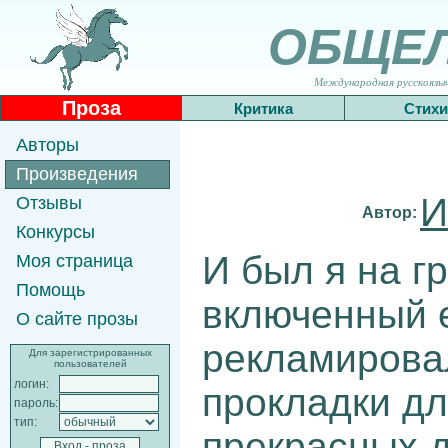
ОБЩЕ
Международная русскоязычн
Проза
Критика
Стихи
Авторы
Произведения
И
Отзывы
Автор:
Конкурсы
И был я на г
Моя страница
Помощь
включенный 
О сайте прозы
рекламирова
Для зарегистрированных
пользователей
логин:
прокладки д
пароль:
тип:
прекрасных д