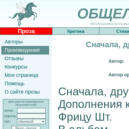
ОБЩЕ
Международная русскоязычн
Проза
Критика
Стихи
Авторы
Сначала, д
Произведения
Отзывы
Автор:
Конкурсы
Автор о
Моя страница
Помощь
Сначала, друг
О сайте прозы
Дополнения к
Для зарегистрированных
пользователей
логин:
Фрицу Шт.
пароль:
тип: