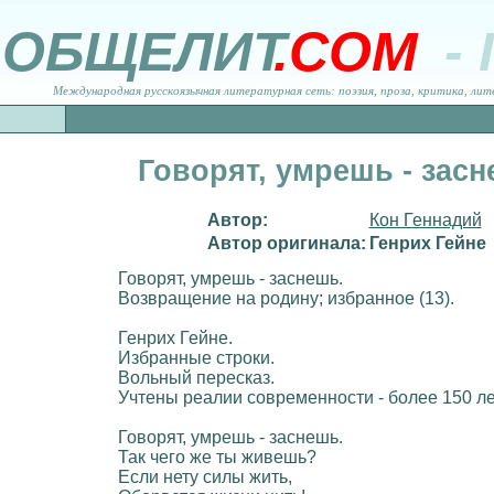
ОБЩЕЛИТ
.COM
-
Международная русскоязычная литературная сеть: поэзия, проза, критика, лит
Говорят, умрешь - засн
Автор:
Кон Геннадий
Автор оригинала:
Генрих Гейне
Говорят, умрешь - заснешь.
Возвращение на родину; избранное (13).
Генрих Гейне.
Избранные строки.
Вольный пересказ.
Учтены реалии современности - более 150 л
Говорят, умрешь - заснешь.
Так чего же ты живешь?
Если нету силы жить,