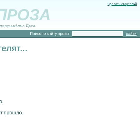
Сделать стартовой
 ПРОЗА
ературоведение. Проза.
Поиск по сайту прозы:
елят...
о.
ет прошло.