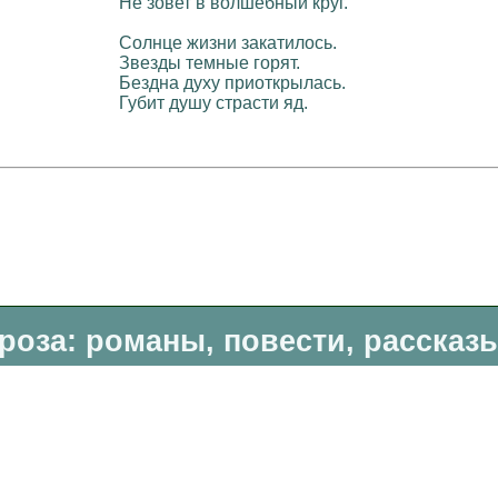
Не зовет в волшебный круг.
Солнце жизни закатилось.
Звезды темные горят.
Бездна духу приоткрылась.
Губит душу страсти яд.
роза: романы, повести, рассказ