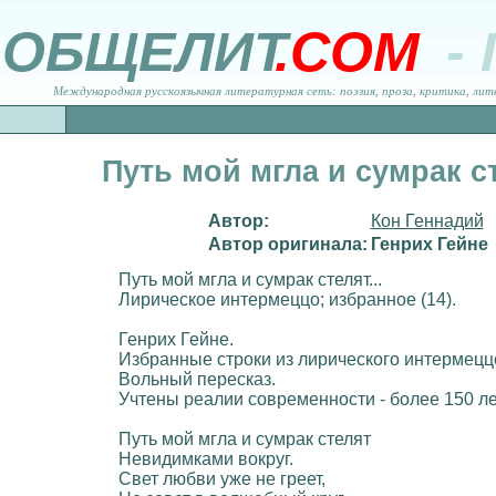
ОБЩЕЛИТ
.COM
-
Международная русскоязычная литературная сеть: поэзия, проза, критика, лит
Путь мой мгла и сумрак ст
Автор:
Кон Геннадий
Автор оригинала:
Генрих Гейне
Путь мой мгла и сумрак стелят...
Лирическое интермеццо; избранное (14).
Генрих Гейне.
Избранные строки из лирического интермецц
Вольный пересказ.
Учтены реалии современности - более 150 л
Путь мой мгла и сумрак стелят
Невидимками вокруг.
Свет любви уже не греет,