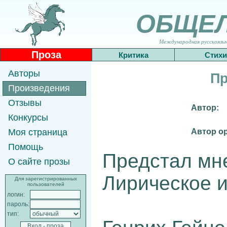
ОБЩЕ
Международная русскоязычн
Проза
Критика
Стихи
Авторы
Пр
Произведения
Отзывы
Автор:
Конкурсы
Автор о
Моя страница
Помощь
Предстал мне 
О сайте прозы
Лирическое и
Для зарегистрированных
пользователей
логин:
пароль:
тип: