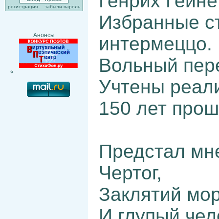
Генрих Гейне
регистрация
забыли пароль
Избранные ст
Анонсы
интермеццо.
Вольный пер
Учтены реали
150 лет прош
Предстал мне
Чертог,
Заклятий мор
И глупый чел