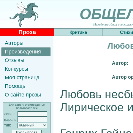
ОБЩЕ
Международная русскоязычн
Проза
Критика
Стихи
Авторы
Любов
Произведения
Отзывы
Автор:
Конкурсы
Автор о
Моя страница
Помощь
Любовь несбы
О сайте прозы
Лирическое и
Для зарегистрированных
пользователей
логин:
пароль:
тип: