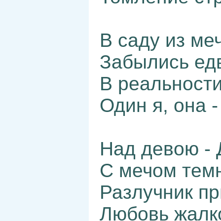
В саду из ме
Забылись ед
В реальности
Один я, она -
Над девою - 
С мечом темн
Разлучник пр
Любовь жалко