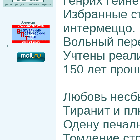
Генрих Гейне
регистрация
забыли пароль
Избранные ст
Анонсы
интермеццо.
Вольный пер
Учтены реали
150 лет прош
Любовь несб
Тиранит и пл
Одену печаль
Томление стр