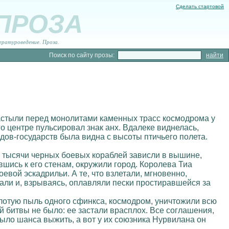
Сделать стартовой
 ПРОЗА
ературоведение. Проза.
Поиск по сайту прозы:
 застыли перед монолитами каменных трасс космодрома у
го центре пульсировал знак анх. Вдалеке виднелась,
дов-государств была видна с высоты птичьего полета.
: тысячи черных боевых кораблей зависли в вышине,
шись к его стенам, окружили город. Королева Тиа
евой эскадрильи. А те, что взлетали, мгновенно,
ли и, взрываясь, оплавляли пески простиравшейся за
лотую пыль одного сфинкса, космодром, уничтожили всю
 битвы не было: ее застали врасплох. Все соглашения,
ыло шанса выжить, а вот у их союзника Нурвилана он