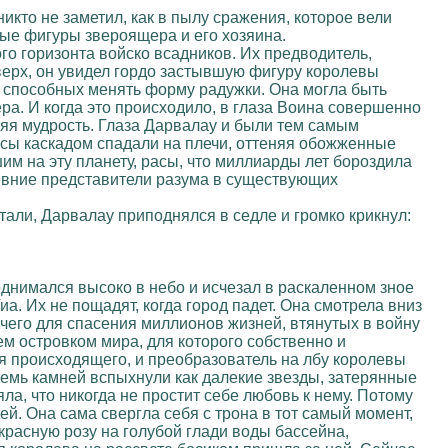
икто не заметил, как в пылу сражения, которое вели
ные фигуры звероящера и его хозяина.
о горизонта войско всадников. Их предводитель,
верх, он увидел гордо застывшую фигуру королевы
, способных менять форму радужки. Она могла быть
ера. И когда это происходило, в глаза Воина совершенно
няя мудрость. Глаза Дарвалау и были тем самым
сы каскадом спадали на плечи, оттеняя обожженные
м на эту планету, расы, что миллиарды лет бороздила
ревние представители разума в существующих
али, Дарвалау приподнялся в седле и громко крикнул:
однимался высоко в небо и исчезал в раскаленном зное
иа. Их не пощадят, когда город падет. Она смотрела вниз
ичего для спасения миллионов жизней, втянутых в войну
ем островком мира, для которого собственно и
ия происходящего, и преобразователь на лбу королевы
семь камней вспыхнули как далекие звезды, затерянные
а, что никогда не простит себе любовь к нему. Потому
ей. Она сама свергла себя с трона в тот самый момент,
-красную розу на голубой глади воды бассейна,