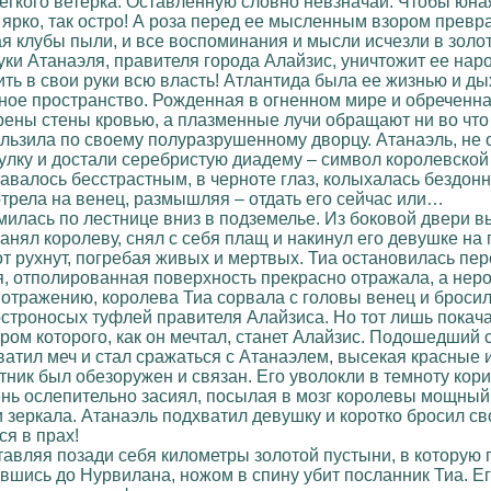
гкого ветерка. Оставленную словно невзначай. Чтобы юная
 ярко, так остро! А роза перед ее мысленным взором превр
я клубы пыли, и все воспоминания и мысли исчезли в золот
уки Атанаэля, правителя города Алайзис, уничтожит ее народ
тить в свои руки всю власть! Атлантида была ее жизнью и д
ное пространство. Рожденная в огненном мире и обреченная
ены стены кровью, а плазменные лучи обращают ни во что 
льзила по своему полуразрушенному дворцу. Атанаэль, не о
лку и достали серебристую диадему – символ королевской в
валось бесстрастным, в черноте глаз, колыхалась бездонн
трела на венец, размышляя – отдать его сейчас или…
милась по лестнице вниз в подземелье. Из боковой двери 
ранял королеву, снял с себя плащ и накинул его девушке н
т рухнут, погребая живых и мертвых. Тиа остановилась пе
я, отполированная поверхность прекрасно отражала, а нер
отражению, королева Тиа сорвала с головы венец и броси
строносых туфлей правителя Алайзиса. Но тот лишь покачал 
ром которого, как он мечтал, станет Алайзис. Подошедший с
атил меч и стал сражаться с Атанаэлем, высекая красные 
ник был обезоружен и связан. Его уволокли в темноту кори
нь ослепительно засиял, посылая в мозг королевы мощный 
и зеркала. Атанаэль подхватил девушку и коротко бросил с
ся в прах!
оставляя позади себя километры золотой пустыни, в котору
авшись до Нурвилана, ножом в спину убит посланник Тиа. Е