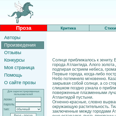
Проза
Критика
Стихи
Авторы
Произведения
Отзывы
Конкурсы
Солнце приближалось к зениту. 
города Атлантида. Алого золота 
Моя страница
подпирая острием небеса, грома
Первые города, когда-либо пост
Помощь
Небо потемнело мгновенно. Каза
О сайте прозы
закрывая собой солнце, а со ст
слишком поздно узнала о приближ
Для зарегистрированных
поверженные плазменными лучам
пользователей
Атлантидой пустыни.
логин:
Огненно-красные, словно вырва
пароль:
окружающую растительность. Тиа
тип:
заключенные между городами Атл
еще оставался, пусть призрачны