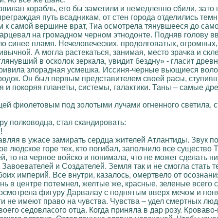
вилан корабль, его бы заметили и немедленно сбили, зато н
реграждая путь всадникам, от стен города отделились тем
к самой вершине врат, Тиа осмотрела тянувшееся до самог
гарцевал на громадном черном этнодонте. Подняв голову в
ло синее пламя. Нечеловеческих, продолговатых, огромных
вычной. А могла растекаться, занимая, место зрачка и скл
лянувший в осколок зеркала, увидит бездну» - гласит древ
кривила злорадная усмешка. Иссиня-черные вьющиеся воло
одок. Он был первым представителем своей расы, ступивши
 и покоряя планеты, системы, галактики. Таны – самые д
ей фиолетовым под золотыми лучами огненного светила, ст
ру полководца, стал скандировать:
!
тавляя в ужасе замирать сердца жителей Атлантиды. Звук п
е людское горе тех, кто погибал, заполнило все существо Т
й, то на черное войско и понимала, что не может сделать н
 Завоевателей и Создателей. Земля так и не смогла стать т
оих империй. Все внутри, казалось, омертвело от осознан
нь в центре потемнел, желтые же, красные, зеленые всего 
 осмотрела фигуру Дарвалау с поднятым вверх мечом и понял
ги не имеют право на чувства. Чувства – удел смертных люд
своего седовласого отца. Когда приняла в дар розу. Кроваво