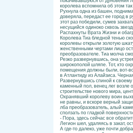
покачивавшуюся от дуновения ле
королева вспомнила об этом так
Рухнула одна из башен, поднима
доверяла, передаст ее город в р
этот раз победили, сумев захва
несущийся одиноко сквозь звезд
Распахнуты Врата Жизни и обагр
Королева Тиа бледной тенью ско
королевы открыли золотую шкату
женственными чертами лицо оста
преобразователе. Тиа молча смо
Резко развернувшись, она устре
широкополой шляпе. Тот, кто ох
помещения должны были, вот-во
в Атлантиду из Алайзиса. Черна
Развернувшись спиной к своему 
каменный пол, венец лег возле о
строительстве нового мира, цент
Охранявший королеву воин выхв
не равны, и вскоре верный защит
лба преобразователь, алый каме
сползать по гладкой поверхност
- Пора, здесь сейчас все обратит
Легион шел, удаляясь в закат, 
А где-то далеко, уже почти добр