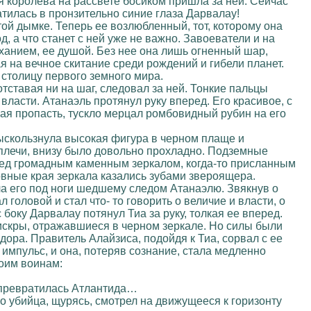
 королева на рассвете босиком пришла за ней. Сейчас
атилась в пронзительно синие глаза Дарвалау!
ой дымке. Теперь ее возлюбленный, тот, которому она
, а что станет с ней уже не важно. Завоеватели и на
ыханием, ее душой. Без нее она лишь огненный шар,
 на вечное скитание среди рождений и гибели планет.
столицу первого земного мира.
тставая ни на шаг, следовал за ней. Тонкие пальцы
ласти. Атанаэль протянул руку вперед. Его красивое, с
ая пропасть, тускло мерцал ромбовидный рубин на его
выскользнула высокая фигура в черном плаще и
а плечи, внизу было довольно прохладно. Подземные
ред громадным каменным зеркалом, когда-то присланным
овные края зеркала казались зубами звероящера.
ла его под ноги шедшему следом Атанаэлю. Звякнув о
головой и стал что- то говорить о величие и власти, о
 боку Дарвалау потянул Тиа за руку, толкая ее вперед.
искры, отражавшиеся в черном зеркале. Но силы были
дора. Правитель Алайзиса, подойдя к Тиа, сорвал с ее
импульс, и она, потеряв сознание, стала медленно
воим воинам:
ю превратилась Атлантида…
го убийца, щурясь, смотрел на движущееся к горизонту