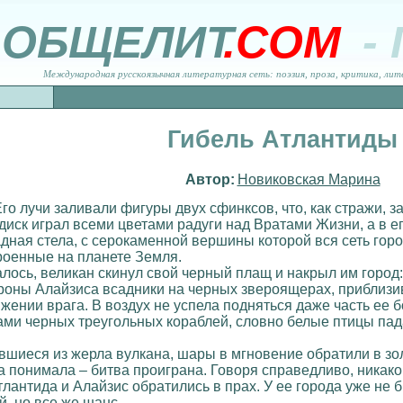
ОБЩЕЛИТ
.COM
-
Международная русскоязычная литературная сеть: поэзия, проза, критика, лит
Гибель Атлантиды
Автор:
Новиковская Марина
Его лучи заливали фигуры двух сфинксов, что, как стражи,
диск играл всеми цветами радуги над Вратами Жизни, а в е
дная стела, с серокаменной вершины которой вся сеть горо
роенные на планете Земля.
лось, великан скинул свой черный плащ и накрыл им город
ороны Алайзиса всадники на черных звероящерах, приблизив
ении врага. В воздух не успела подняться даже часть ее бо
и черных треугольных кораблей, словно белые птицы пада
вшиеся из жерла вулкана, шары в мгновение обратили в зо
 понимала – битва проиграна. Говоря справедливо, никакой
антида и Алайзис обратились в прах. У ее города уже не б
й, но все же шанс.