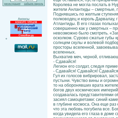
регистрация
забыли пароль
Королева не могла послать в Нур
жители Анлантиды – смертные, п
Поднявшись по желтым ступеням 
полководец и король Дарвалау, 
Анонсы
Атлантиды. В его глазах полыха
совершенно как у смертных – при
невозможно было смотреть. «Заг
осколком. Сурово сжатые губы 
солнцем скулы и волевой подбор
просторы вселенной, завоевывая
вселенных.
Выхватив меч, черной, отливающ
- Сдавайся!
Легион его солдат, следуя приме
- Сдавайся! Сдавайся! Сдавайся
Гул их голосов вибрировал, зас
пустыни. Чувство вины и огромно
то на оборонявших врата жителе
богов двух космических империй
создавалась представителями об
засиял самоцветами: синий каме
в глубине космоса. Она еще раз
что эта любовь погубила все. Бо
когда увидела его глаза в доме 