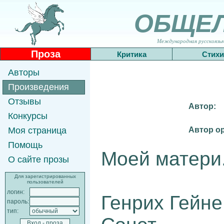
ОБЩЕ
Международная русскоязычн
Проза
Критика
Стихи
Авторы
Произведения
Отзывы
Автор:
Конкурсы
Автор о
Моя страница
Помощь
Моей матери.
О сайте прозы
Для зарегистрированных
пользователей
логин:
Генрих Гейне
пароль:
тип: