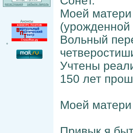
Сонет.
регистрация
забыли пароль
Моей матери 
Анонсы
(урожденной 
Вольный пере
четверостиши
Учтены реали
150 лет прош
Моей матери 
Привык я быт