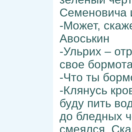
Семеновича и
-Может, скаж
Авоськин
-Ульрих – от
свое бормот
-Что ты борм
-Клянусь кро
буду пить во
до бледных ч
смеялся. Ска