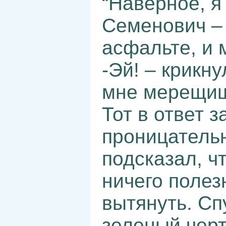
“Наверное, я
Семенович – 
асфальте, и 
-Эй! – крикн
мне мерещиш
Тот в ответ 
проницатель
подсказал, ч
ничего полезн
вытянуть. Сп
зеленый черт