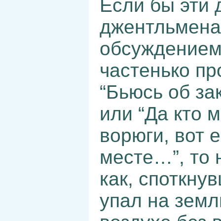
Если бы эти 
джентльмена
обсуждением 
частенько пр
“Бьюсь об за
или “Да кто 
ворюги, вот 
месте…”, то
как, споткну
упал на земл