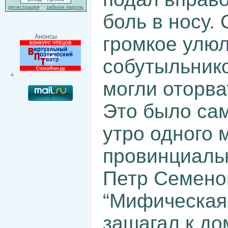
регистрация
забыли пароль
боль в носу.
громкое улю
Анонсы
собутыльнико
могли оторва
Это было сам
утро одного 
провинциальн
Петр Семено
“Мифическая
зашагал к до