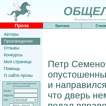
ОБЩЕ
Международная русскоязычн
Проза
Критика
Стихи
Авторы
Произведения
Отзывы
Конкурсы
Петр Семено
Моя страница
Помощь
опустошенный
О сайте прозы
и направился
Для зарегистрированных
пользователей
логин:
что дверь не
пароль:
тип:
подал вправо