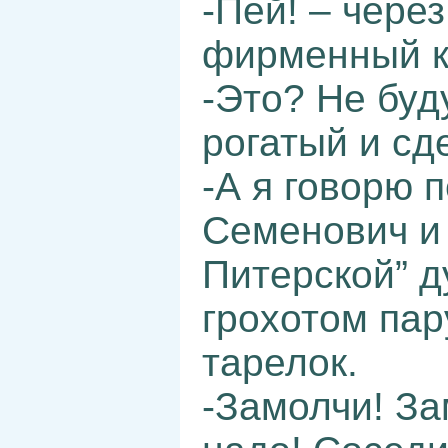
-Пей! – чере
фирменный к
-Это? Не буд
рогатый и сд
-А я говорю п
Семенович и 
Питерской” д
грохотом пар
тарелок.
-Замолчи! За