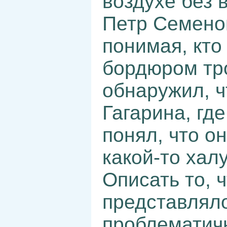
воздухе без 
Петр Семенов
понимая, кто
бордюром тро
обнаружил, ч
Гагарина, гд
понял, что о
какой-то хал
Описать то, 
представляло
проблематич