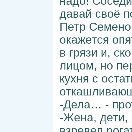
надо! Соседи
давай своё п
Петр Семенов
окажется опя
в грязи и, ск
лицом, но пе
кухня с оста
откашливающ
-Дела… - пр
-Жена, дети, 
взревел рога