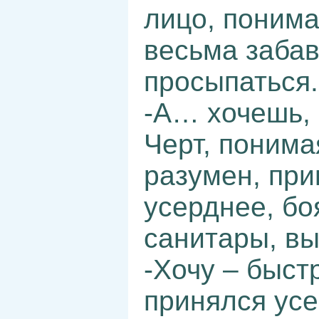
лицо, понима
весьма забав
просыпаться.
-А… хочешь, 
Черт, понима
разумен, при
усерднее, боя
санитары, в
-Хочу – быст
принялся ус