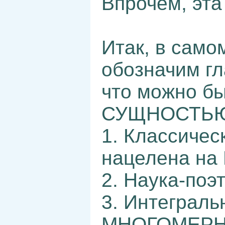
Впрочем, эта
Итак, в само
обозначим гл
что можно бы
СУЩНОСТЬЮ
1. Классичес
нацелена н
2. Наука-по
3. Интеграль
МНОГОМЕРН