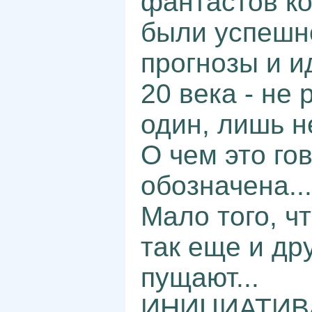
фантастов ко
были успешн
прогнозы и и
20 века - не
один, лишь н
О чем это го
обозначена...
Мало того, ч
так еще и др
пущают...
ИНИЦИАТИВА