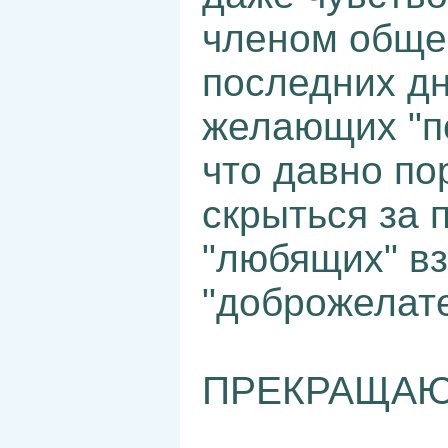
членом общес
последних дн
желающих "по
что давно по
скрыться за 
"любящих" вз
"доброжелате
ПРЕКРАЩАЮ!