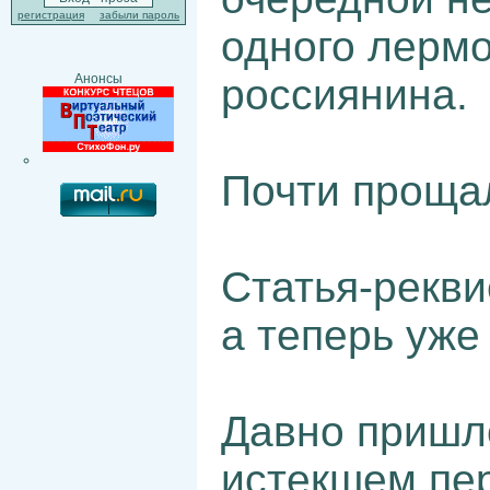
регистрация
забыли пароль
одного лермо
россиянина.
Анонсы
Почти прощал
Статья-рек
а теперь уж
Давно пришло
истекшем пер