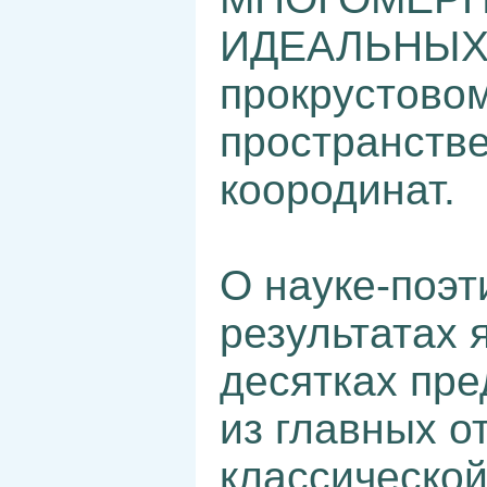
ИДЕАЛЬНЫХ
прокрустово
пространств
коородинат.
О науке-поэт
результатах 
десятках пр
из главных о
классической