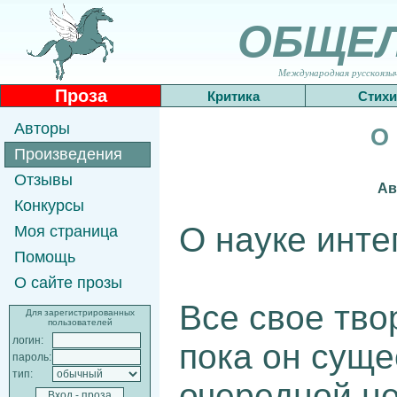
ОБЩЕ
Международная русскоязычн
Проза
Критика
Стихи
Авторы
О 
Произведения
Отзывы
Ав
Конкурсы
О науке инте
Моя страница
Помощь
О сайте прозы
Все свое тво
Для зарегистрированных
пользователей
логин:
пока он суще
пароль:
тип:
очередной н