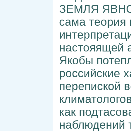
ЗЕМЛЯ ЯВНО 
сама теория
интерпретац
настояящей 
Якобы потеп
российские х
перепиской 
климатологов
как подтасов
наблюдений 