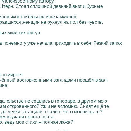
о малоизвестному автору.
Штерн. Стоял сплошной девичий визг и бурные
иной чувствительной и незамужней.
бравшихся женщин не рухнул на пол без чувств.
мых мужских фигур.
 понемногу уже начала приходить в себя. Резкий запах
о отмирает.
ружённый восторженными взглядами прошёл в зал.
ина.
здательстве не сошлись в гонораре, в другом мою
 там откровенного? Уж и не вспомню. Сидят ещё те
 да девки затащили в салон. Чего молчишь-то?
ом изучали нового поэта.
но, ведь мои стихи – полная лажа?