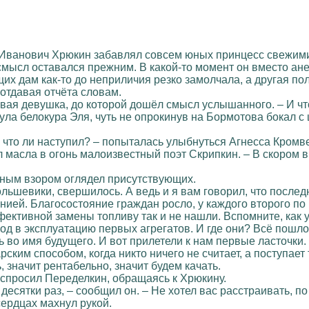
ванович Хрюкин забавлял совсем юных принцесс свежими 
мысл оставался прежним. В какой-то момент он вместо ане
их дам как-то до неприличия резко замолчала, а другая 
 отдавая отчёта словам.
вая девушка, до которой дошёл смысл услышанного. – И чт
гнула белокура Эля, чуть не опрокинув на Бормотова бокал 
а что ли наступил? – попыталась улыбнуться Агнесса Кромв
ил масла в огонь малоизвестный поэт Скрипкин. – В скоро
нным взором оглядел присутствующих.
большевики, свершилось. А ведь и я вам говорил, что послед
ей. Благосостояние граждан росло, у каждого второго по м
фективной замены топливу так и не нашли. Вспомните, как 
од в эксплуатацию первых агрегатов. И где они? Всё пошл
 во имя будущего. И вот прилетели к нам первые ласточки.
ким способом, когда никто ничего не считает, а поступает 
 значит рентабельно, значит будем качать.
– спросил Переделкин, обращаясь к Хрюкину.
В десятки раз, – сообщил он. – Не хотел вас расстраивать, 
ердцах махнул рукой.