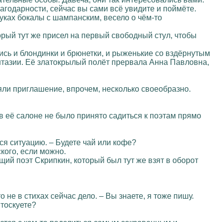
агодарности, сейчас вы сами всё увидите и поймёте.
ках бокалы с шампанским, весело о чём-то
орый тут же присел на первый свободный стул, чтобы
лись и блондинки и брюнетки, и рыженькие со вздёрнутым
нтазии. Её златокрылый полёт прервала Анна Павловна,
ли приглашение, впрочем, несколько своеобразно.
в её салоне не было принято садиться к поэтам прямо
ся ситуацию. – Будете чай или кофе?
кого, если можно.
й поэт Скрипкин, который был тут же взят в оборот
 не в стихах сейчас дело. – Вы знаете, я тоже пишу.
 тоскуете?