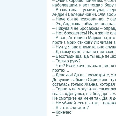
– Очень хорошо понимаю, – согл
наболевшим, и вот тогда я беру
– Во хватила! – усмехнулась че
Андрей Валерьянович, Эля воо
– Ничего я не психованная. У с
– Эх, Андрюша, обманет она вас.
– Никуда я не бросаюсь! – опра
– Нет, бросаетесь! Ну, я же не 
– А вас, Антонина Марковна, кт
против моих стихов? Их читает 
– Ну-ну, я вас внимательно слу
– Да кому нужны ваши пиитские к
– Бесстыдница! Да ты ещё пешко
– Только руку?
– Что? Если хочешь знать, меня
поэтах…
– Девочки! Да вы посмотрите, э
Девушки, забыв о Скрипкине, ту
осталась только Жанна, которая
– Терпеть не могу этого самовл
глаза: «Девушка, вы бездарны!»
Не смотрите на меня так. Да, я 
– Не убивайтесь вы так, – пожал
– Вы так считаете?
– Конечно.