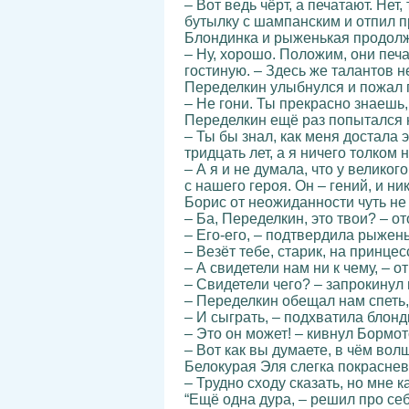
– Вот ведь чёрт, а печатают. Не
бутылку с шампанским и отпил п
Блондинка и рыженькая продолж
– Ну, хорошо. Положим, они печа
гостиную. – Здесь же талантов не
Переделкин улыбнулся и пожал 
– Не гони. Ты прекрасно знаешь,
Переделкин ещё раз попытался н
– Ты бы знал, как меня достала
тридцать лет, а я ничего толком
– А я и не думала, что у велик
с нашего героя. Он – гений, и ни
Борис от неожиданности чуть не
– Ба, Переделкин, это твои? – о
– Его-его, – подтвердила рыжень
– Везёт тебе, старик, на принце
– А свидетели нам ни к чему, – 
– Свидетели чего? – запрокинул 
– Переделкин обещал нам спеть,
– И сыграть, – подхватила блонд
– Это он может! – кивнул Бормот
– Вот как вы думаете, в чём вол
Белокурая Эля слегка покрасне
– Трудно сходу сказать, но мне к
“Ещё одна дура, – решил про се