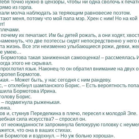
т, тебя точно нужно в цензоры, чтобы ни одна сволочь к печа
рямо из горла.
али молча наблюдать за теряющим равновесие поэтом.
тают меня, потому что мой папа мэр. Хрен с ним! Но на кой
т!
плечами.
 почему их печатают. Им бы детей рожать, а они ходят, хвос
амекнуть, что две поэтессы сидят непосредственно у него 
 эта жизнь. Все эти неизменно улыбающиеся рожи, девки, ж
 не умею…
ого Бормотова такая заниженная самооценка! – рассмеялась
когда этого не скрывал.
 проглотил язык. Наконец-то он обратил внимание на двух
торопел Бормотов.
кая. – Может быть, у нас сегодня с ним рандеву.
сс, – отхлебнул шампанского Борис. – Есть вероятность по
отшила Бормотова Ирина.
голову Борис.
 – подмигнула рыженькая.
инка.
ов и, стукнув Переделкина в плечо, пересел к молодой Эле.
шебная сила искусства? – спросил он.
в от неожиданности запрокинула белокурую головку с неум
ажется, что она в ваших стихах.
бя Бормотов и вздохнул. – Но уж больно хороша».