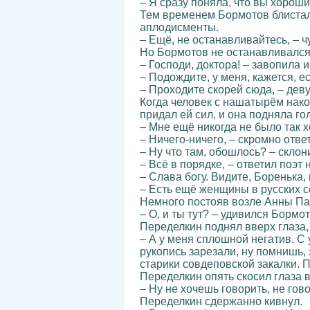
– Я сразу поняла, что вы хорош
Тем временем Бормотов блистал
аплодисменты.
– Ещё, не останавливайтесь, – 
Но Бормотов не останавливался, 
– Господи, доктора! – завопила 
– Подождите, у меня, кажется, е
– Проходите скорей сюда, – деву
Когда человек с нашатырём нако
придал ей сил, и она подняла го
– Мне ещё никогда не было так 
– Ничего-ничего, – скромно отве
– Ну что там, обошлось? – скло
– Всё в порядке, – ответил поэт 
– Слава богу. Видите, Боренька,
– Есть ещё женщины в русских с
Немного постояв возле Анны Пав
– О, и ты тут? – удивился Бормот
Переделкин поднял вверх глаза,
– А у меня сплошной негатив. С 
рукопись зарезали, ну помнишь, 
старики совдеповской закалки. 
Переделкин опять скосил глаза 
– Ну не хочешь говорить, не гов
Переделкин сдержанно кивнул.