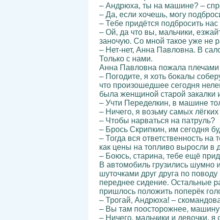
– Андрюха, ты на машине? – спр
– Да, если хочешь, могу подброс
– Тебе придётся подбросить нас
– Ой, да что вы, мальчики, езжа
заночую. Со мной такое уже не р
– Нет-нет, Анна Павловна. В сал
Только с нами.
Анна Павловна пожала плечами 
– Погодите, я хоть бокалы собер
что произошедшее сегодня нелеп
была женщиной старой закалки и 
– Учти Переделкин, в машине то
– Ничего, я возьму самых лёгких
– Чтобы нарваться на патруль?
– Брось Скрипкин, им сегодня бу
– Тогда вся ответственность на т
как цены на топливо выросли в 
– Боюсь, старина, тебе ещё прид
В автомобиль грузились шумно и
шуточками друг друга по поводу
переднее сидение. Остальные ра
пришлось положить поперёк голо
– Трогай, Андрюха! – скомандова
– Вы там поосторожнее, машину м
– Ничего, мальчики и девочки, я