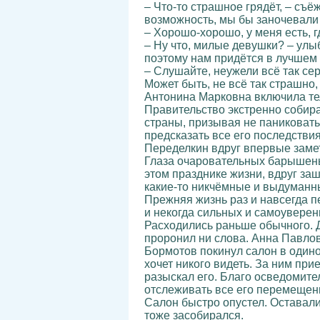
– Что-то страшное грядёт, – съё
возможность, мы бы заночевали
– Хорошо-хорошо, у меня есть, 
– Ну что, милые девушки? – улы
поэтому нам придётся в лучшем
– Слушайте, неужели всё так се
Может быть, не всё так страшно,
Антонина Марковна включила те
Правительство экстренно собира
страны, призывая не паниковать,
предсказать все его последствия
Переделкин вдруг впервые замет
Глаза очаровательных барышень
этом празднике жизни, вдруг за
какие-то никчёмные и выдуманн
Прежняя жизнь раз и навсегда п
и некогда сильных и самоувере
Расходились раньше обычного. Д
проронил ни слова. Анна Павлов
Бормотов покинул салон в одино
хочет никого видеть. За ним при
разыскал его. Благо осведомите
отслеживать все его перемещен
Салон быстро опустел. Оставали
тоже засобирался.