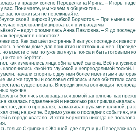
жилась на правом колене Переделкина Ирина. – Игорь, наде
 у вас. Понимаете, мы живём в общежитие…
где расположиться не переживайте.
бнулся своей широкой улыбкой Бормотов. – При нынешних о
 случае переквалифицироваться в управдомы.
рьёзно? – вдруг опомнилась Анна Павловна. – Я до последн
 как передают в новостях?
левизор. Как раз шёл экстренный выпуск последних извес
лось в белом доме для принятия неотложных мер. Президе
 но вместе с тем потуже затянуть пояса и быть готовыми ко
, никто не берётся.
ил, как изменились лица обитателей салона. Всё напускное
 наполнились какой-то глубокой и непреодолимой тоской.
шумели, начали спорить с другими более именитыми автора
ые ими же группы и сословья стёрлись и все обитатели са
ерестала существовать. Впереди зияла вопиющая неопределё
нных мужчин.
евушки боялись возвращаться домой заполночь, как прежде
на казалась подавленной и несколько раз прикладывалась к
честве, долго прощался, размахивал руками и шляпой, разог
ехал отец на джипе. Видимо узнав о последних событиях, мэ
лей в городе хватало. И хотя Бормотов никогда не пользо
ия.
сь только Скрипкин с Жанной, две спутницы Переделкина в