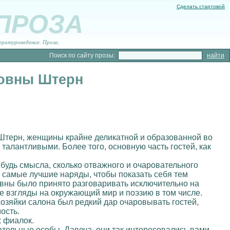
Сделать стартовой
 ПРОЗА
ературоведение. Проза.
Поиск по сайту прозы:
ловны Штерн
Штерн, женщины крайне деликатной и образованной во
алантливыми. Более того, основную часть гостей, как
ибудь смысла, сколько отважного и очаровательного
в самые лучшие наряды, чтобы показать себя тем
вны было принято разговаривать исключительно на
е взгляды на окружающий мир и поэзию в том числе.
 хозяйки салона был редкий дар очаровывать гостей,
ость.
х фиалок.
кательные особы. Давеча, они так интересовались вами.