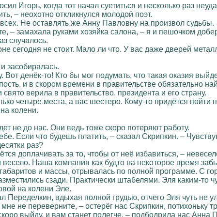
осил Игорь, когда тот начал суетиться и несколько раз не
ить, – неохотно откликнулся молодой поэт.
 всех. Не оставлять же Анну Павловну на произвол судьбы.
йте, – замахала руками хозяйка салона, – я и пешочком добе
аз случалось.
оне сегодня не стоит. Мало ли что. У вас даже дверей метал
и засобиралась.
у. Вот денёк-то! Кто бы мог подумать, что такая оказия вый
ость, и в скором времени в правительстве обязательно най
свято верила в правительство, президента и его страну.
лько четыре места, а вас шестеро. Кому-то придётся пойти 
 на колени.
дет не до нас. Они ведь тоже скоро потеряют работу.
ебе. Если что будешь платить, – сказал Скрипкин. – Чувству
десятки раз?
ётся доплачивать за то, чтобы от неё избавиться, – невесе
 весело. Наша компания как будто на некоторое время забы
 габаритов и массы, отрывалась по полной программе. С г
зместились сзади. Практически штабелями. Эля каким-то чу
вой на колени Эле.
л Переделкин, вдыхая полной грудью, отчего Эля чуть не у
не не переверните, – остерёг нас Скрипкин, потихоньку тр
 скоро выйду, и вам станет полегче, – подбодрила нас Анна 