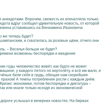
анекдотами. Впрочем, свежесть их впечатляла только
кдота вдруг сообщил удивительную новость, от которой
половина уставившись на Вениамина Ивановича
о же теперь будет?
с шампанским, и схватилась за розовые щёки, отчего они
ель. – Веселья больше не будет?
м времени возможны беспорядки и введение
ние годы человечество живёт, как будто не может
ашине, у каждого пятого по вертолёту, и всё им мало, и
учёные били себя в грудь, обещая нам скорейшее
о прахом! А темпы потребления росли с каждым днём.
 Кризис экономики, потом беспорядки и диктатура –
так или иначе только исходя из экономической
по дороге услышал в вечерних новостях. На биржах