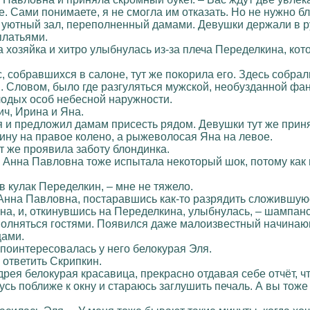
 Сами понимаете, я не смогла им отказать. Но не нужно бл
 уютный зал, переполненный дамами. Девушки держали в ру
платьями.
а хозяйка и хитро улыбнулась из-за плеча Переделкина, кот
, собравшихся в салоне, тут же покорила его. Здесь собра
. Словом, было где разгуляться мужской, необузданной фа
лодых особ небесной наружности.
ич, Ирина и Яна.
 и предложил дамам присесть рядом. Девушки тут же приня
ину на правое колено, а рыжеволосая Яна на левое.
ут же проявила заботу блондинка.
 Анна Павловна тоже испытала некоторый шок, потому как 
в кулак Переделкин, – мне не тяжело.
 Анна Павловна, постаравшись как-то разрядить сложившую
на, и, откинувшись на Переделкина, улыбнулась, – шампанс
олняться гостями. Появился даже малоизвестный начинающи
цами.
 поинтересовалась у него белокурая Эля.
ответить Скрипкин.
рея белокурая красавица, прекрасно отдавая себе отчёт, что
сь поближе к окну и стараюсь заглушить печаль. А вы тоже