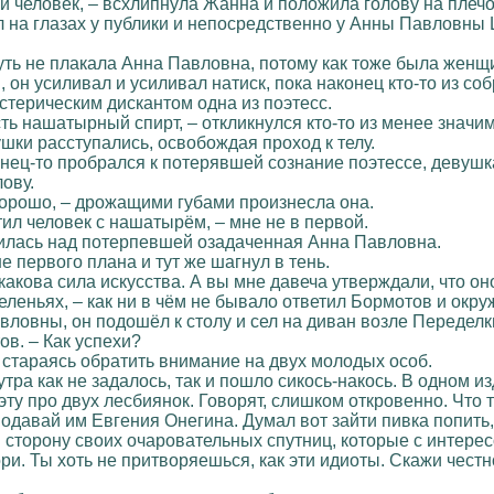
ий человек, – всхлипнула Жанна и положила голову на плеч
 на глазах у публики и непосредственно у Анны Павловны 
чуть не плакала Анна Павловна, потому как тоже была женщ
он усиливал и усиливал натиск, пока наконец кто-то из со
истерическим дискантом одна из поэтесс.
сть нашатырный спирт, – откликнулся кто-то из менее значи
шки расступались, освобождая проход к телу.
нец-то пробрался к потерявшей сознание поэтессе, девушка
лову.
хорошо, – дрожащими губами произнесла она.
тил человек с нашатырём, – мне не в первой.
нилась над потерпевшей озадаченная Анна Павловна.
не первого плана и тут же шагнул в тень.
 какова сила искусства. А вы мне давеча утверждали, что он
еленьях, – как ни в чём не бывало ответил Бормотов и ок
ловны, он подошёл к столу и сел на диван возле Переделк
ов. – Как успехи?
 стараясь обратить внимание на двух молодых особ.
утра как не задалось, так и пошло сикось-накось. В одном и
эту про двух лесбиянок. Говорят, слишком откровенно. Что
Подавай им Евгения Онегина. Думал вот зайти пивка попить,
в сторону своих очаровательных спутниц, которые с интерес
ори. Ты хоть не притворяешься, как эти идиоты. Скажи чест