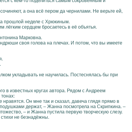
чется с кем-то поделиться самым сокровенным и
сочиняют, а она всё пером да чернилами. Не верьте ей,
 на прошлой неделе с Хрюкиным.
им лёгким сердцем бросаетесь в её объятья.
 Антонина Марковна.
Андрюши своя голова на плечах. И потом, что вы имеете
я.
.
толком укладывать не научилась. Постеснялась бы при
го в известных кругах автора. Рядом с Андреем
 тонах:
нравятся. Он мне так и сказал, давеча глядя прямо в
д подушками держат, – Жанна посмотрела на Скрипкина. –
ичтожество, – и Жанна пустила первую творческую слезу.
и стихи не безнадёжны.