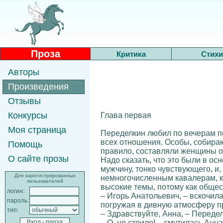
Проза
Критика
Стихи
Авторы
Произведения
Отзывы
Конкурсы
Глава первая
Моя страница
Переделкин любил по вечерам п
всех отношения. Особы, собираю
Помощь
правило, составляли женщины о
О сайте прозы
Надо сказать, что это были в ос
мужчину, тонко чувствующего, и
Для зарегистрированных
немногочисленным кавалерам, к
пользователей
высокие темы, потому как общес
логин:
– Игорь Анатольевич, – вскочила
пароль:
погружая в дивную атмосферу п
тип:
– Здравствуйте, Анна, – Переде
– О, не стоило! – смутилась Анн