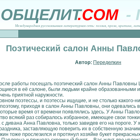
ОБЩЕЛИТ
.COM
-
Международная русскоязычная литературная сеть: поэзия, проза, критика, лит
Поэтический салон Анны Пав
Автор:
Переделкин
осле работы посещать поэтический салон Анны Павловны 
щиеся в её салоне, были людьми крайне образованными и т
чень приятной наружности.
новном поэтессы, и поэтессы ищущие, и не столько какого-н
, поэтому, приходя в салон Анны Павловны, они одевались 
оторые время от времени появлялись здесь. У Анны Павло
тво всякий раз собиралось избранное, имеющее свои тонки
 с дивана Анна Павловна, только завидев его на пороге. У
раздника, заставляющую поверить их в собственную значим
лкин тоже прослезился и протянул хозяйке букет прекрасны
а Павловна и приняла скромный букет. – Вас ждут две увле