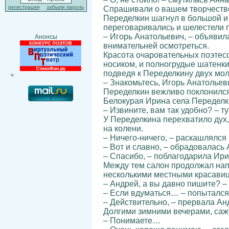
регистрация
забыли пароль
Спрашивали о вашем творчестве.
Переделкин шагнул в большой и
переговаривались и шелестели 
– Игорь Анатольевич, – объявил
Анонсы
внимательней осмотреться.
Красота очаровательных поэтесс
носиком, и полногрудые шатенки
подведя к Переделкину двух мо
– Знакомьтесь, Игорь Анатольев
Переделкин вежливо поклонился
Белокурая Ирина села Переделк
– Извините, вам так удобно? – т
У Переделкина перехватило дух,
на колени.
– Ничего-ничего, – раскашлялся 
– Вот и славно, – обрадовалась
– Спасибо, – поблагодарила Ири
Между тем салон продолжал нап
несколькими местными красави
– Андрей, а вы давно пишите? –
– Если вдуматься… – попытался 
– Действительно, – прервала Анд
Долгими зимними вечерами, сажу
– Понимаете…