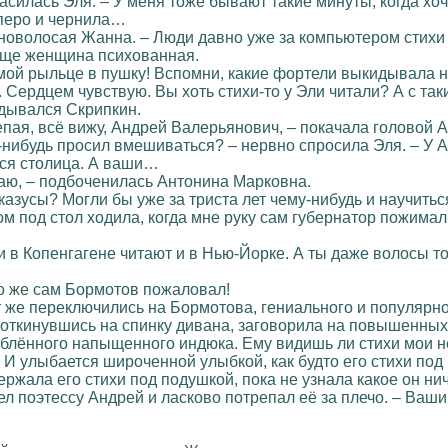
асилась Эля. – У меня тоже бывают такие минуты, когда хо
 перо и чернила…
рноволосая Жанна. – Люди давно уже за компьютером стихи 
бще женщина психованная.
амой рыльце в пушку! Вспомни, какие фортели выкидывала
 Сердцем чувствую. Вы хоть стихи-то у Эли читали? А с так
вдывался Скрипкин.
слепая, всё вижу, Андрей Валерьянович, – покачала головой
о-нибудь просил вмешиваться? – нервно спросила Эля. – У 
вся столица. А ваши…
шаю, – подбоченилась Антонина Марковна.
азусы? Могли бы уже за триста лет чему-нибудь и научитьс
м под стол ходила, когда мне руку сам губернатор пожимал
 и в Копенгагене читают и в Нью-Йорке. А ты даже волосы 
то же сам Бормотов пожаловал!
т же переключились на Бормотова, гениального и популярно
 откинувшись на спинку дивана, заговорила на повышенных
юблённого напыщенного индюка. Ему видишь ли стихи мои не 
. И улыбается широченной улыбкой, как будто его стихи по
держала его стихи под подушкой, пока не узнала какое он н
ел поэтессу Андрей и ласково потрепал её за плечо. – Ваш