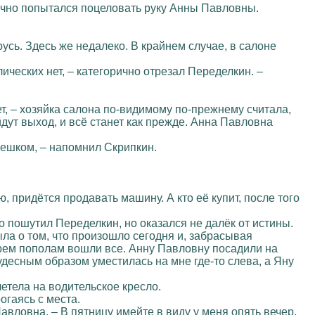
удачно попытался поцеловать руку Анны Павловны.
русь. Здесь же недалеко. В крайнем случае, в салоне
лических нет, – категорично отрезал Переделкин. –
дет, – хозяйка салона по-видимому по-прежнему считала,
дут выход, и всё станет как прежде. Анна Павловна
пешком, – напомнил Скрипкин.
ю, придётся продавать машину. А кто её купит, после того
ло пошутил Переделкин, но оказался не далёк от истины.
ла о том, что произошло сегодня и, забрасывая
орем пополам вошли все. Анну Павловну посадили на
десным образом уместилась на мне где-то слева, а Яну
летела на водительское кресло.
огаясь с места.
Павловна. – В пятницу имейте в виду у меня опять вечер.