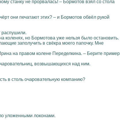
тному станку не прорвалась! – Бормотов взял со стола
 чёрт они печатают этих? – и Бормотов обвёл рукой
т распушили.
на коленях, но Бормотова уже нельзя было остановить.
елающие заполучить в свёкра моего папочку. Мне
 Ирина на правом колене Переделкина. – Берите пример
 очаровательниц, возвышающихся над ним.
пасть в столь очаровательную компанию?
ело уложенными локонами.