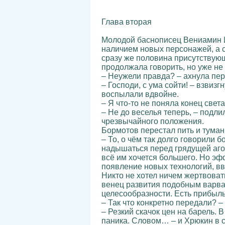
Глава вторая
Молодой баснописец Вениамин И
наличием новых персонажей, а с
сразу же половина присутствующ
продолжала говорить, но уже не
– Неужели правда? – ахнула пер
– Господи, с ума сойти! – взвиз
воспылали вдвойне.
– Я что-то не поняла конец свет
– Не до веселья теперь, – подл
чрезвычайного положения.
Бормотов перестал пить и тума
– То, о чём так долго говорили 
надышаться перед грядущей агони
всё им хочется большего. Но эф
появление новых технологий, вв
Никто не хотел ничем жертвовать
венец развития подобным варварс
целесообразности. Есть прибыль,
– Так что конкретно передали? 
– Резкий скачок цен на барель. 
паника. Словом… – и Хрюкин в с