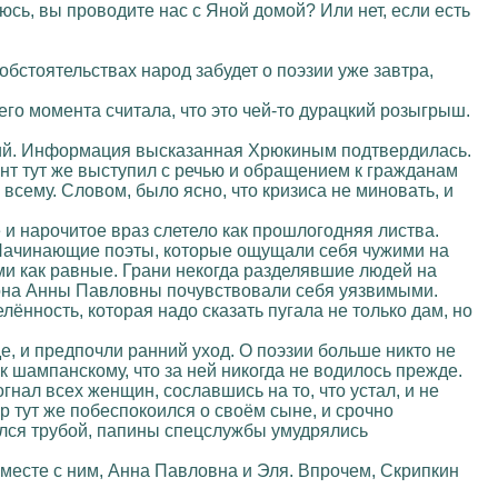
юсь, вы проводите нас с Яной домой? Или нет, если есть
бстоятельствах народ забудет о поэзии уже завтра,
его момента считала, что это чей-то дурацкий розыгрыш.
тий. Информация высказанная Хрюкиным подтвердилась.
нт тут же выступил с речью и обращением к гражданам
 всему. Словом, было ясно, что кризиса не миновать, и
 и нарочитое враз слетело как прошлогодняя листва.
 Начинающие поэты, которые ощущали себя чужими на
ми как равные. Грани некогда разделявшие людей на
лона Анны Павловны почувствовали себя уязвимыми.
нность, которая надо сказать пугала не только дам, но
, и предпочли ранний уход. О поэзии больше никто не
 шампанскому, что за ней никогда не водилось прежде.
нал всех женщин, сославшись на то, что устал, и не
р тут же побеспокоился о своём сыне, и срочно
вался трубой, папины спецслужбы умудрялись
месте с ним, Анна Павловна и Эля. Впрочем, Скрипкин