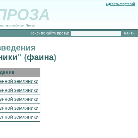
Сделать стартовой
 ПРОЗА
ературоведение. Проза.
Поиск по сайту прозы:
зведения
ники
" (
фаина
)
дение
енной земляники
енной земляники
енной земляники
енной земляники
енной земляники