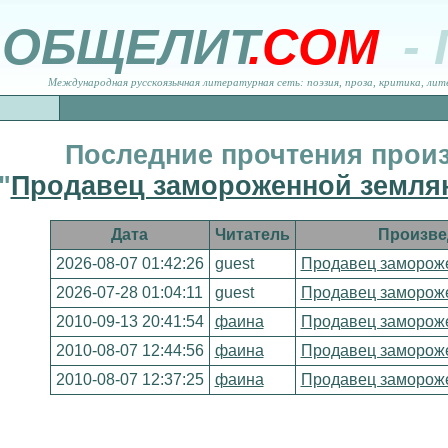
ОБЩЕЛИТ
.COM
-
Международная русскоязычная литературная сеть: поэзия, проза, критика, лит
Последние прочтения прои
"
Продавец замороженной земля
Дата
Читатель
Произве
2026-08-07 01:42:26
guest
Продавец заморож
2026-07-28 01:04:11
guest
Продавец заморож
2010-09-13 20:41:54
фаина
Продавец заморож
2010-08-07 12:44:56
фаина
Продавец заморож
2010-08-07 12:37:25
фаина
Продавец заморож