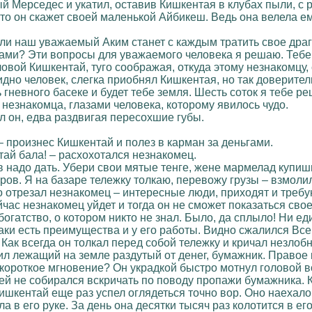
ый Мерседес и укатил, оставив Кишкентая в клубах пыли, с 
 что он скажет своей маленькой Айбикеш. Ведь она велела ем
сли наш уважаемый Аким станет с каждым тратить свое дра
ми? Эти вопросы для уважаемого человека я решаю. Тебе 
ловой Кишкентай, туго соображая, откуда этому незнакомцу, 
видно человек, слегка приобнял Кишкентая, но так доверите
 гневного басеке и будет тебе земля. Шесть соток я тебе реш
 незнакомца, глазами человека, которому явилось чудо.
ил он, едва раздвигая пересохшие губы.
 – произнес Кишкентай и полез в карман за деньгами.
нтай бала! – расхохотался незнакомец.
в надо дать. Убери свои мятые тенге, жене мармелад купиш
аров. Я на базаре тележку толкаю, перевожу грузы – взмоли
о отрезал незнакомец – интересные люди, приходят и требу
час незнакомец уйдет и тогда он не сможет показаться своей
огатство, о котором никто не знал. Было, да сплыло! Ни ед
аки есть преимущества и у его работы. Видно сжалился Вс
к всегда он толкал перед собой тележку и кричал незлобно, а
ил лежащий на земле раздутый от денег, бумажник. Правое к
 короткое мгновение? Он украдкой быстро мотнул головой во
ей не собирался вскричать по поводу пропажи бумажника. 
ишкентай еще раз успел оглядеться точно вор. Оно наехало
ла в его руке. За день она десятки тысяч раз колотится в 