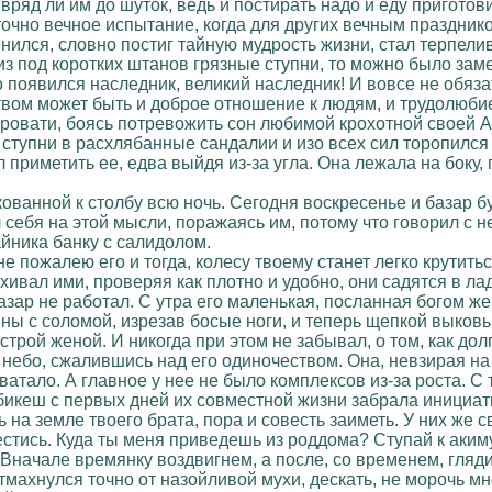
 вряд ли им до шуток, ведь и постирать надо и еду приготов
точно вечное испытание, когда для других вечным праздник
нился, словно постиг тайную мудрость жизни, стал терпели
з под коротких штанов грязные ступни, то можно было замет
о появился наследник, великий наследник! И вовсе не обязат
твом может быть и доброе отношение к людям, и трудолюбие,
кровати, боясь потревожить сон любимой крохотной своей 
 ступни в расхлябанные сандалии и изо всех сил торопился
л приметить ее, едва выйдя из-за угла. Она лежала на боку,
кованной к столбу всю ночь. Сегодня воскресенье и базар б
 себя на этой мысли, поражаясь им, потому что говорил с н
айника банку с салидолом.
з не пожалею его и тогда, колесу твоему станет легко крути
хивал ими, проверяя как плотно и удобно, они садятся в ла
зар не работал. С утра его маленькая, посланная богом же
ины с соломой, изрезав босые ноги, и теперь щепкой выков
трой женой. И никогда при этом не забывал, о том, как до
небо, сжалившись над его одиночеством. Она, невзирая на
ватало. А главное у нее не было комплексов из-за роста. С т
бикеш с первых дней их совместной жизни забрала инициати
 на земле твоего брата, пора и совесть заиметь. У них же 
тись. Куда ты меня приведешь из роддома? Ступай к акиму 
. Вначале времянку воздвигнем, а после, со временем, гляд
отмахнулся точно от назойливой мухи, дескать, не морочь мн