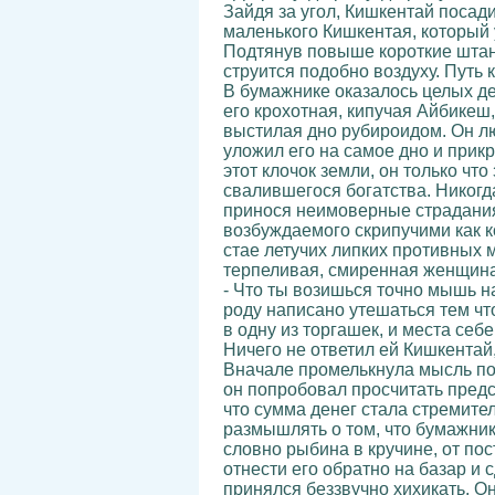
Зайдя за угол, Кишкентай посади
маленького Кишкентая, который 
Подтянув повыше короткие штаниш
струится подобно воздуху. Путь 
В бумажнике оказалось целых дес
его крохотная, кипучая Айбикеш
выстилая дно рубироидом. Он лю
уложил его на самое дно и прикр
этот клочок земли, он только ч
свалившегося богатства. Никогда
принося неимоверные страдания.
возбуждаемого скрипучими как ко
стае летучих липких противных 
терпеливая, смиренная женщина 
- Что ты возишься точно мышь н
роду написано утешаться тем что
в одну из торгашек, и места себ
Ничего не ответил ей Кишкентай
Вначале промелькнула мысль под
он попробовал просчитать предс
что сумма денег стала стремите
размышлять о том, что бумажник 
словно рыбина в кручине, от по
отнести его обратно на базар и с
принялся беззвучно хихикать. О