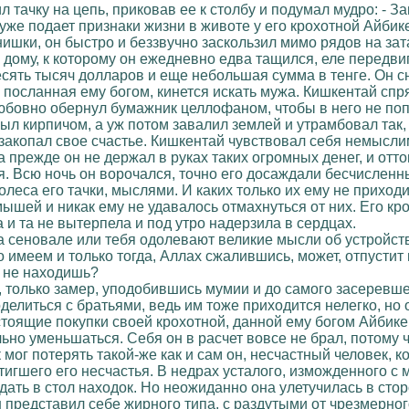
л тачку на цепь, приковав ее к столбу и подумал мудро: - За
уже подает признаки жизни в животе у его крохотной Айбик
ки, он быстро и беззвучно заскользил мимо рядов на затае
к дому, к которому он ежедневно едва тащился, еле передви
ять тысяч долларов и еще небольшая сумма в тенге. Он сно
, посланная ему богом, кинется искать мужа. Кишкентай спр
бовно обернул бумажник целлофаном, чтобы в него не попа
ыл кирпичом, а уж потом завалил землей и утрамбовал так, 
то закопал свое счастье. Кишкентай чувствовал себя немыс
 прежде он не держал в руках таких огромных денег, и отто
 Всю ночь он ворочался, точно его досаждали бесчисленные
леса его тачки, мыслями. И каких только их ему не приход
мышей и никак ему не удавалось отмахнуться от них. Его кр
и та не вытерпела и под утро надерзила в сердцах.
а сеновале или тебя одолевают великие мысли об устройст
 имеем и только тогда, Аллах сжалившись, может, отпустит
е не находишь?
, только замер, уподобившись мумии и до самого засеревше
елиться с братьями, ведь им тоже приходится нелегко, но о
тоящие покупки своей крохотной, данной ему богом Айбикеш,
льно уменьшаться. Себя он в расчет вовсе не брал, потому
мог потерять такой-же как и сам он, несчастный человек, к
стигшего его несчастья. В недрах усталого, изможденного с
дать в стол находок. Но неожиданно она улетучилась в сторо
н представил себе жирного типа, с раздутыми от чрезмер