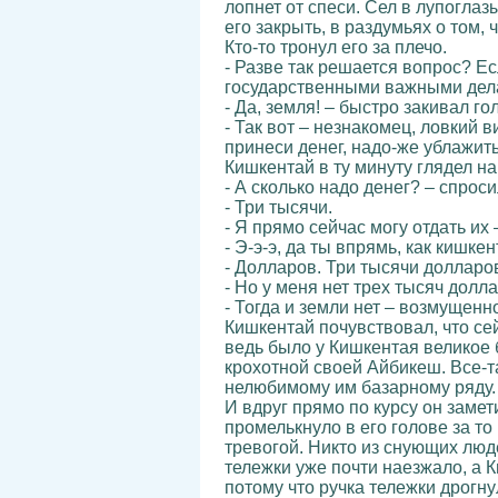
лопнет от спеси. Сел в лупоглаз
его закрыть, в раздумьях о том,
Кто-то тронул его за плечо.
- Разве так решается вопрос? Е
государственными важными дела
- Да, земля! – быстро закивал го
- Так вот – незнакомец, ловкий 
принеси денег, надо-же ублажить
Кишкентай в ту минуту глядел на
- А сколько надо денег? – спрос
- Три тысячи.
- Я прямо сейчас могу отдать их
- Э-э-э, да ты впрямь, как кишке
- Долларов. Три тысячи долларо
- Но у меня нет трех тысяч долл
- Тогда и земли нет – возмущенн
Кишкентай почувствовал, что сей
ведь было у Кишкентая великое б
крохотной своей Айбикеш. Все-т
нелюбимому им базарному ряду. Ка
И вдруг прямо по курсу он замет
промелькнуло в его голове за то
тревогой. Никто из снующих люд
тележки уже почти наезжало, а К
потому что ручка тележки дрогну