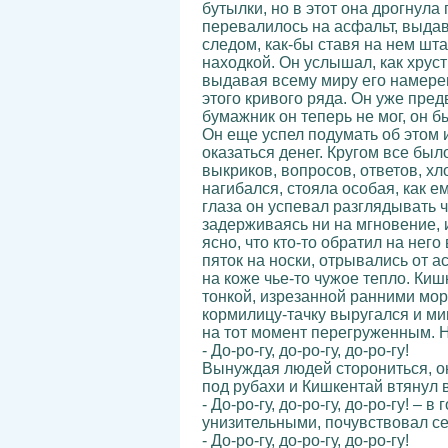
бутылки, но в этот она дрогнула
перевалилось на асфальт, выда
следом, как-бы ставя на нем шта
находкой. Он услышал, как хруст
выдавая всему миру его намерени
этого кривого ряда. Он уже пред
бумажник он теперь не мог, он 
Он еще успел подумать об этом и
оказаться денег. Кругом все был
выкриков, вопросов, ответов, х
нагибался, стояла особая, как 
глаза он успевал разглядывать 
задерживаясь ни на мгновение, 
ясно, что кто-то обратил на него
пяток на носки, отрывались от 
на коже чье-то чужое тепло. Ки
тонкой, изрезанной ранними мор
кормилицу-тачку выругался и ми
на тот момент перегруженным. Но
- До-ро-гу, до-ро-гу, до-ро-гу!
Вынуждая людей сторониться, он
под рубахи и Кишкентай втянул в
- До-ро-гу, до-ро-гу, до-ро-гу! 
унизительными, почувствовал се
- До-ро-гу, до-ро-гу, до-ро-гу!