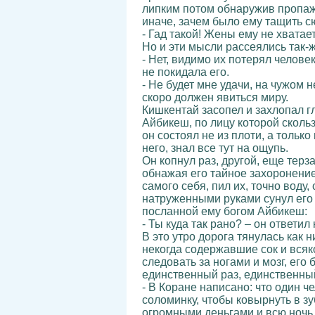
липким потом обнаружив пропажу
иначе, зачем было ему тащить с
- Гад такой! Жены ему не хватае
Но и эти мысли рассеялись так-ж
- Нет, видимо их потерял челове
не покидала его.
- Не будет мне удачи, на чужом 
скоро должен явиться миру.
Кишкентай засопел и захлопал г
Айбикеш, по лицу которой сколь
он состоял не из плоти, а тольк
него, знал все тут на ощупь.
Он копнул раз, другой, еще тер
обнажая его тайное захоронение
самого себя, пил их, точно вод
натруженными руками сунул его 
посланной ему богом Айбикеш:
- Ты куда так рано? – он ответил 
В это утро дорога тянулась как 
некогда содержавшие сок и всяк
следовать за ногами и мозг, ег
единственный раз, единственный
- В Коране написано: что один че
соломинку, чтобы ковырнуть в зу
огромными деньгами и всю ночь с