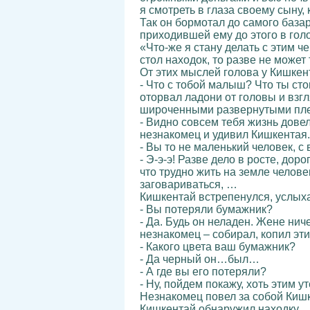
я смотреть в глаза своему сыну, 
Так он бормотал до самого базар
приходившей ему до этого в голо
«Что-же я стану делать с этим ч
стол находок, то разве не может
От этих мыслей голова у Кишкент
- Что с тобой малыш? Что ты ст
оторвал ладони от головы и взг
широченными развернутыми плеч
- Видно совсем тебя жизнь довел
незнакомец и удивил Кишкентая.
- Вы то не маленький человек, с
- Э-э-э! Разве дело в росте, до
что трудно жить на земле челове
заговариваться, …
Кишкентай встрепенулся, услыха
- Вы потеряли бумажник?
- Да. Будь он неладен. Жене нич
незнакомец – собирал, копил эти
- Какого цвета ваш бумажник?
- Да черный он…был…
- А где вы его потеряли?
- Ну, пойдем покажу, хоть этим 
Незнакомец повел за собой Кишк
Кишкентай обнаружил находку.