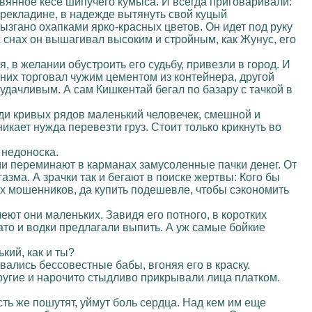
евянное кесе шипучего кумыса. И всегда приговаривали:
перекладине, в надежде вытянуть свой куцый
ызгано охапками ярко-красных цветов. Он идет под руку
х снах он вышагивал высоким и стройным, как Жунус, его
 в желании обустроить его судьбу, привезли в город. И
з них торговал чужим цементом из контейнера, другой
 удачливым. А сам Кишкентай бегал по базару с тачкой в
еди кривых рядов маленький человечек, смешной и
икает нужда перевезти груз. Стоит только крикнуть во
о недоноска.
и переминают в карманах замусоленные пачки денег. От
газма. А зрачки так и бегают в поиске жертвы: Кого бы
ых мошенников, да купить подешевле, чтобы сэкономить
еют они маленьких. Завидя его потного, в коротких
ато и водки предлагали выпить. А уж самые бойкие
кий, как и ты?
ивались бессовестные бабы, вгоняя его в краску.
 другие и нарочито стыдливо прикрывали лица платком.
сть же пошутят, уймут боль сердца. Над кем им еще