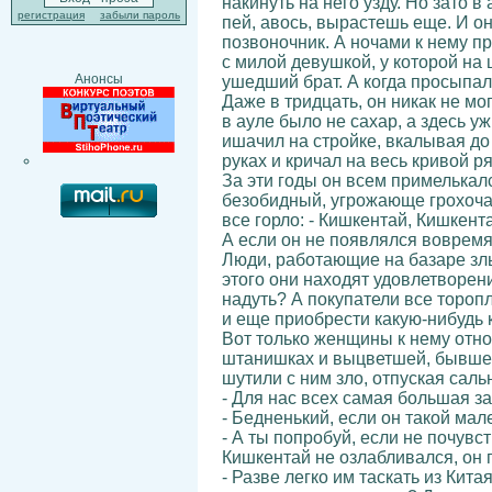
накинуть на него узду. Но зато
регистрация
забыли пароль
пей, авось, вырастешь еще. И он
позвоночник. А ночами к нему п
с милой девушкой, у которой на
Анонсы
ушедший брат. А когда просыпалс
Даже в тридцать, он никак не мо
в ауле было не сахар, а здесь у
ишачил на стройке, вкалывая до 
руках и кричал на весь кривой ряд:
За эти годы он всем примелькал
безобидный, угрожающе грохоча с
все горло: - Кишкентай, Кишкент
А если он не появлялся вовремя, 
Люди, работающие на базаре зл
этого они находят удовлетворени
надуть? А покупатели все тороп
и еще приобрести какую-нибудь 
Вот только женщины к нему относ
штанишках и выцветшей, бывшей 
шутили с ним зло, отпуская сал
- Для нас всех самая большая за
- Бедненький, если он такой мале
- А ты попробуй, если не почувс
Кишкентай не озлабливался, он 
- Разве легко им таскать из Кит