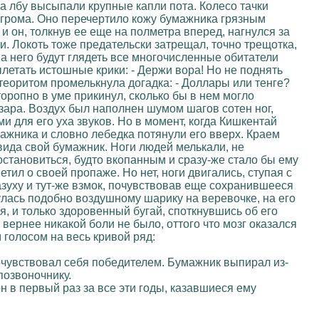
на лбу высыпали крупные капли пота. Колесо тачки
 грома. Оно перечертило кожу бумажника грязным
 и он, толкнув ее еще на полметра вперед, нагнулся за
и. Локоть тоже предательски затрещал, точно трещотка,
на него будут глядеть все многочисленные обитатели
вылетать истошные крики: - Держи вора! Но не поднять
етеоритом промелькнула догадка: - Доллары или тенге?
торопно в уме прикинул, сколько бы в нем могло
азара. Воздух был наполнен шумом шагов сотен ног,
 для его уха звуков. Но в момент, когда Кишкентай
мажника и словно лебедка потянули его вверх. Краем
вида свой бумажник. Ноги людей мелькали, не
остановиться, будто вкопанным и сразу-же стало бы ему
етил о своей пропаже. Но нет, ноги двигались, ступая с
азуху и тут-же взмок, почувствовав еще сохранившееся
нулась подобно воздушному шарику на веревочке, на его
, и только здоровенный бугай, споткнувшись об его
вернее никакой боли не было, оттого что мозг оказался
 голосом на весь кривой ряд:
почувствовал себя победителем. Бумажник выпирал из-
позвоночнику.
 он в первый раз за все эти годы, казавшиеся ему