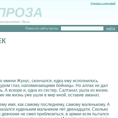
Сделать стартовой
 ПРОЗА
ературоведение. Проза.
Поиск по сайту прозы:
ЕК
в
по имени Жунус, скончался, едва ему исполнилось
щуром глаз, напоминающими бойницы. Но аллах не дал
ь. А вскоре и, одна из сестер, Салтанат, ушла из жизни.
ие им жизнь уже ушли в мир иной, оставив аманат,
 ему имя, как самому последнему, самому маленькому. А
 казался худеньким мальчиком лет двенадцати. Сколько
 девчонке не смел приблизиться, в армии всяк пытался