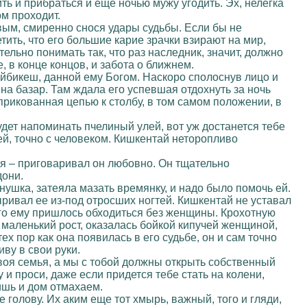
ить и прибраться и еще ночью мужу угодить. Эх, нелегка
ом проходит.
вым, смиренно снося удары судьбы. Если бы не
ить, что его большие карие зрачки взирают на мир,
ельно понимать так, что раз наследник, значит, должно
 в конце концов, и забота о ближнем.
Айбикеш, данной ему Богом. Наскоро сполоснув лицо и
 на базар. Там ждала его успевшая отдохнуть за ночь
 прикованная цепью к столбу, в том самом положении, в
удет напоминать пчелиный улей, вот уж достанется тебе
ей, точно с человеком. Кишкентай неторопливо
ться – приговаривал он любовно. Он тщательно
дони.
нушка, затеяла мазать времянку, и надо было помочь ей.
ыривал ее из-под отросших ногтей. Кишкентай не уставал
лго ему пришлось обходиться без женщины. Крохотную
 маленький рост, оказалась бойкой кипучей женщиной,
ех пор как она появилась в его судьбе, он и сам точно
ву в свои руки.
своя семья, а мы с тобой должны открыть собственный
и проси, даже если придется тебе стать на колени,
ишь и дом отмахаем.
е голову. Их аким еще тот хмырь, важный, того и гляди,