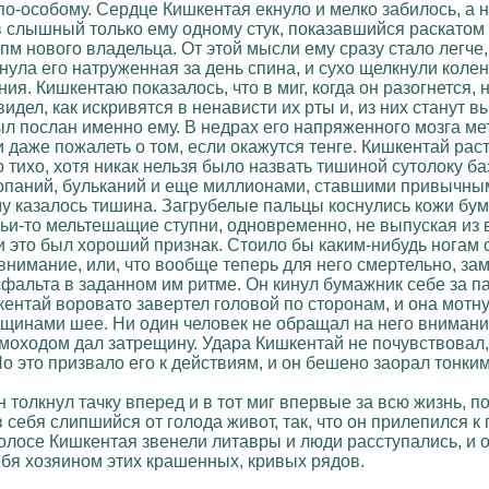
 по-особому. Сердце Кишкентая екнуло и мелко забилось, а 
в слышный только ему одному стук, показавшийся раскатом
пм нового владельца. От этой мысли ему сразу стало легче,
нула его натруженная за день спина, и сухо щелкнули колен
я. Кишкентаю показалось, что в миг, когда он разогнется, 
видел, как искривятся в ненависти их рты и, из них станут 
был послан именно ему. В недрах его напряженного мозга м
 даже пожалеть о том, если окажутся тенге. Кишкентай рас
о тихо, хотя никак нельзя было назвать тишиной сутолоку б
лопаний, бульканий и еще миллионами, ставшими привычными
ему казалось тишина. Загрубелые пальцы коснулись кожи бу
чьи-то мельтешащие ступни, одновременно, не выпуская из 
и это был хороший признак. Стоило бы каким-нибудь ногам 
 внимание, или, что вообще теперь для него смертельно, зам
асфальта в заданном им ритме. Он кинул бумажник себе за п
шкентай воровато завертел головой по сторонам, и она мот
щинами шее. Ни один человек не обращал на него внимания
моходом дал затрещину. Удара Кишкентай не почувствовал, 
 это призвало его к действиям, и он бешено заорал тонким
 толкнул тачку вперед и в тот миг впервые за всю жизнь, 
 себя слипшийся от голода живот, так, что он прилепился к 
– в голосе Кишкентая звенели литавры и люди расступались, и
бя хозяином этих крашенных, кривых рядов.