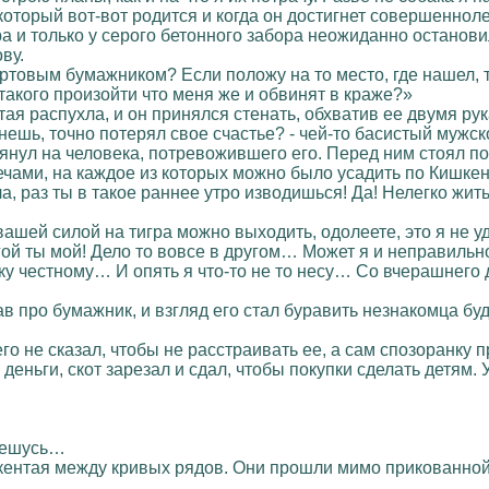
который вот-вот родится и когда он достигнет совершеннолет
а и только у серого бетонного забора неожиданно остановил
ву.
ертовым бумажником? Если положу на то место, где нашел, т
 такого произойти что меня же и обвинят в краже?»
ая распухла, и он принялся стенать, обхватив ее двумя ру
онешь, точно потерял свое счастье? - чей-то басистый мужс
лянул на человека, потревожившего его. Перед ним стоял п
ами, на каждое из которых можно было усадить по Кишкен
а, раз ты в такое раннее утро изводишься! Да! Нелегко жит
 вашей силой на тигра можно выходить, одолеете, это я не 
рогой ты мой! Дело то вовсе в другом… Может я и неправильно
ку честному… И опять я что-то не то несу… Со вчерашнего 
в про бумажник, и взгляд его стал буравить незнакомца бу
его не сказал, чтобы не расстраивать ее, а сам спозоранку 
 деньги, скот зарезал и сдал, чтобы покупки сделать детям
утешусь…
ентая между кривых рядов. Они прошли мимо прикованной та