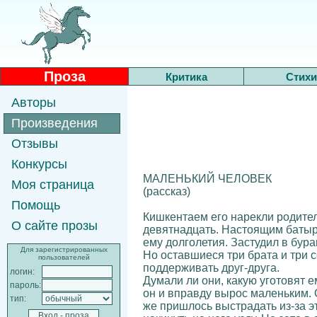
Проза
Критика
Стихи
Авторы
Произведения
Отзывы
Конкурсы
МАЛЕНЬКИЙ ЧЕЛОВЕК
Моя страница
(рассказ)
Помощь
Кишкентаем его нарекли родител
О сайте прозы
девятнадцать. Настоящим батыр
ему долголетия. Застудил в буран
Для зарегистрированных
Но оставшиеся три брата и три 
пользователей
поддерживать друг-друга.
логин:
Думали ли они, какую уготовят 
пароль:
он и вправду вырос маленьким. 
тип:
же пришлось выстрадать из-за э