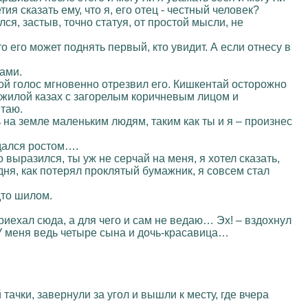
ия сказать ему, что я, его отец - честный человек?
ся, застыв, точно статуя, от простой мысли, не
о его может поднять первый, кто увидит. А если отнесу в
ками.
кой голос мгновенно отрезвил его. Кишкентай осторожно
ожилой казах с загорелым коричневым лицом и
таю.
ь на земле маленьким людям, таким как ты и я – произнес
удался ростом….
 выразился, ты уж не серчай на меня, я хотел сказать,
дня, как потерял проклятый бумажник, я совсем стал
дто шилом.
приехал сюда, а для чего и сам не ведаю… Эх! – вздохнул
. У меня ведь четыре сына и дочь-красавица…
чки, завернули за угол и вышли к месту, где вчера