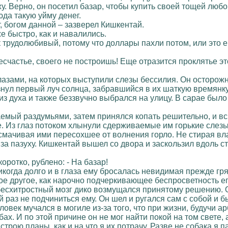
. Верно, он посетил базар, чтобы купить своей тощей любо
юда такую уйму денег.
т, богом данной – зазверел Кишкентай.
е быстро, как и навалились.
к трудолюбивый, потому что доллары пахли потом, или это е
несчастье, своего не построишь! Еще отразится проклятье 
лазами, на которых выступили слезы бессилия. Он осторожн
знул первый луч солнца, забравшийся в их шаткую времянку
о из духа и также беззвучно выбрался на улицу. В сарае был
заемый раздумьями, затем принялся копать решительно, и в
. Из глаз потоком хлынули сдерживаемые им горькие слезы,
у, смачивая ими пересохшее от волнения горло. Не стирая 
за пазуху. Кишкентай вышел со двора и заскользил вдоль с
коротко, рублено: - На базар!
никогда долго и в глаза ему бросалась невидимая прежде гр
ое другое, как нарочно подчеркивающее беспросветность его
о бесхитростный мозг дико возмущался принятому решению. 
 раз не подчиниться ему. Он шел и ругался сам с собой и 
ловек мучался в могиле из-за того, что при жизни, будучи а
бах. И по этой причине он не мог найти покой на том свете
трою планы, как и на что я их потрачу. Разве не собака я п