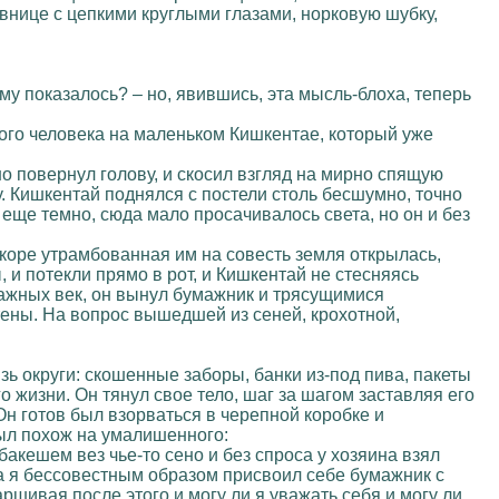
внице с цепкими круглыми глазами, норковую шубку,
му показалось? – но, явившись, эта мысль-блоха, теперь
этого человека на маленьком Кишкентае, который уже
о повернул голову, и скосил взгляд на мирно спящую
. Кишкентай поднялся с постели столь бесшумно, точно
о еще темно, сюда мало просачивалось света, но он и без
скоре утрамбованная им на совесть земля открылась,
 и потекли прямо в рот, и Кишкентай не стесняясь
влажных век, он вынул бумажник и трясущимися
тены. На вопрос вышедшей из сеней, крохотной,
язь округи: скошенные заборы, банки из-под пива, пакеты
 жизни. Он тянул свое тело, шаг за шагом заставляя его
Он готов был взорваться в черепной коробке и
был похож на умалишенного:
рбакешем вез чье-то сено и без спроса у хозяина взял
, а я бессовестным образом присвоил себе бумажник с
аршивая после этого и могу ли я уважать себя и могу ли