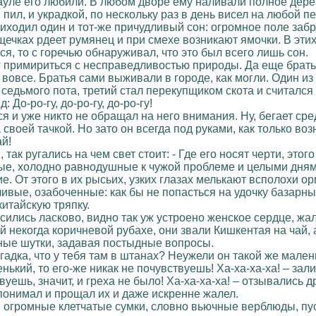
 в ауле его любили. В любом дворе ему наливали полное дер
 пил, и украдкой, по нескольку раз в день висел на любой 
риходил один и тот-же причудливый сон: огромное поле забр
 щечках рдеет румянец и при смехе возникают ямочки. В эти
я, то с горечью обнаруживал, что это был всего лишь сон.
г примириться с несправедливостью природы. Да еще братья,
ж вовсе. Братья сами выживали в городе, как могли. Один и
седьмого пота, третий стал перекупщиком скота и считался
 До-ро-гу, до-ро-гу, до-ро-гу!
ся и уже никто не обращал на него внимания. Ну, бегает ср
воей тачкой. Но зато он всегда под руками, как только возн
ай!
так ругались на чем свет стоит: - Где его носят черти, этог
ые, холодно равнодушные к чужой проблеме и целыми дням
е. От этого в их рысьих, узких глазах мелькают всполохи ор
ливые, озабоченные: как бы не попасться на удочку базарн
китайскую тряпку.
ились ласково, видно так уж устроено женское сердце, жал
некогда коричневой рубахе, они звали Кишкентая на чай, 
ьные шутки, задавая постыдные вопросы.
гадка, что у тебя там в штанах? Неужели он такой же малень
нький, то его-же никак не почувствуешь! Ха-ха-ха-ха! – зал
твуешь, значит, и греха не было! Ха-ха-ха-ха! – отзывались
понимал и прощал их и даже искренне жалел.
ая огромные клетчатые сумки, словно вьючные верблюды, пу