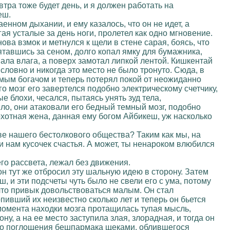
втра тоже будет день, и я должен работать на
еш.
нном дыхании, и ему казалось, что он не идет, а
гая усталые за день ноги, пролетел как одно мгновение.
ва взмок и метнулся к щели в стене сарая, боясь, что
ятавшись за сеном, долго копал ямку для бумажника,
ла влага, а поверх замотал липкой лентой. Кишкентай
словно и никогда это место не было тронуто. Сюда, в
лимым богачом и теперь потерял покой от неожиданно
го мозг его завертелся подобно электрическому счетчику,
 блохи, чесался, пытаясь унять зуд тела,
ило, они атаковали его бедный темный мозг, подобно
охотная жена, данная ему богом Айбикеш, уж насколько
ве нашего бестолкового общества? Таким как мы, на
 и нам кусочек счастья. А может, ты ненароком влюбился
го рассвета, лежал без движения.
н тут же отбросил эту шальную идею в сторону. Затем
 и эти подсчеты чуть было не свели его с ума, потому
 что привык довольствоваться малым. Он стал
опивший их неизвестно сколько лет и теперь он бьется
 момента находки мозга протащилась тупая мысль,
ну, а на ее место заступила злая, злорадная, и тогда он
ного поглощения бешпармака щеками, облившегося