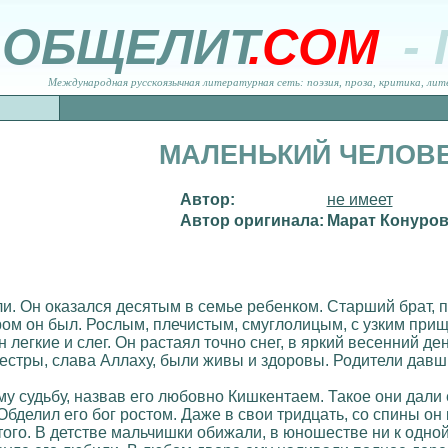
ОБЩЕЛИТ
.COM
-
Международная русскоязычная литературная сеть: поэзия, проза, критика, лит
МАЛЕНЬКИЙ ЧЕЛОВ
Автор:
не имеет
Автор оригинала:
Марат Конуро
и. Он оказался десятым в семье ребенком. Старший брат, 
ом он был. Рослым, плечистым, смуглолицым, с узким при
 легкие и слег. Он растаял точно снег, в яркий весенний ден
сестры, слава Аллаху, были живы и здоровы. Родители давш
ему судьбу, назвав его любовно Кишкентаем. Такое они дали
Обделил его бог ростом. Даже в свои тридцать, со спины он
того. В детстве мальчишки обижали, в юношестве ни к одной