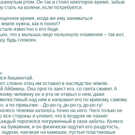
разинутым ртом. Он так и стоял некоторое время, забыв
у стать на колени, если потребуется.
гоценное время, когда же ему заниматься
земля нужна, как я понял?
стало известно о его беде.
льно, что у малыша лицо полыхнуло пламенем – так вот,
у, будь спокоен.
ь.
лся Кишкентай.
ют, словно отец им оставил в наследство землю.
 Айбикеш. Она просто заест его, со света сживет. А
иному человеку он и рта не открыл о нем, даже
емилостивый над ним и направил его по кривому, самому
 по привычке: - До-ро-гу, до-ро-гу, до-ро-гу!
олесо тележки катилось точно на него. Чего только не
 все стороны и уловил, что в воздухе не пахнет
Каждый торопился погруженный в свои заботы. Колесо
 на бумажник, и он физически ощутил его раздутость,
его ладони, наезжая на камешки, пустые пластиковые