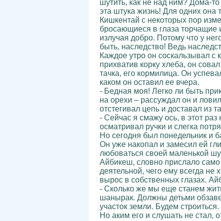
шутить, как не над ним? Дома-то
эта штука жизнь! Для одних она 
Кишкентай с некоторых пор изме
бросающиеся в глаза торчащие и
излучая добро. Потому что у нег
быть, наследство! Ведь наследс
Каждое утро он соскальзывал с 
прихватив корку хлеба, он совал
тачка, его кормилица. Он успева
каком он оставил ее вчера.
- Бедная моя! Легко ли быть при
на орехи – рассуждал он и ловил
отстегивал цепь и доставал из т
- Сейчас я смажу ось, в этот ра
осматривал ручки и слегка потря
Но сегодня был понедельник и ба
Он уже накопал и замесил ей гл
любоваться своей маленькой шус
Айбикеш, словно прислало само 
деятельной, чего ему всегда не х
вырос в собственных глазах. Ай
- Сколько же мы еще станем жить
шанырак. Должны детьми обзавес
участок земли. Будем строиться
Но аким его и слушать не стал, 