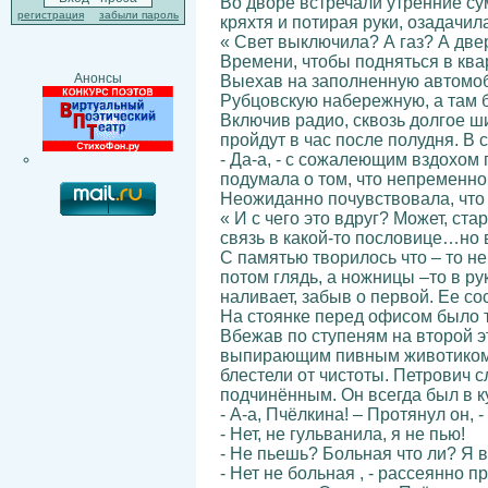
Во дворе встречали утренние су
регистрация
забыли пароль
кряхтя и потирая руки, озадачил
« Свет выключила? А газ? А две
Времени, чтобы подняться в ква
Анонсы
Выехав на заполненную автомоби
Рубцовскую набережную, а там б
Включив радио, сквозь долгое ш
пройдут в час после полудня. В 
- Да-а, - с сожалеющим вздохом
подумала о том, что непременно 
Неожиданно почувствовала, что 
« И с чего это вдруг? Может, ст
связь в какой-то пословице…но 
С памятью творилось что – то не
потом глядь, а ножницы –то в рук
наливает, забыв о первой. Ее с
На стоянке перед офисом было т
Вбежав по ступеням на второй эт
выпирающим пивным животиком, н
блестели от чистоты. Петрович 
подчинённым. Он всегда был в к
- А-а, Пчёлкина! – Протянул он,
- Нет, не гульванила, я не пью!
- Не пьешь? Больная что ли? Я 
- Нет не больная , - рассеянно п