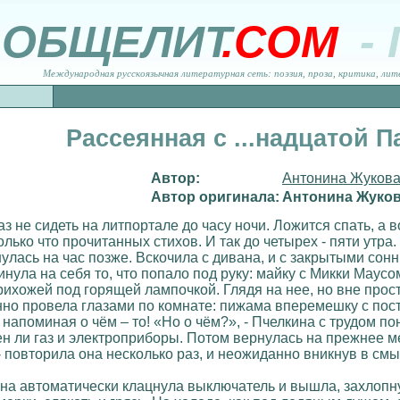
ОБЩЕЛИТ
.COM
-
Международная русскоязычная литературная сеть: поэзия, проза, критика, лит
Рассеянная с ...надцатой 
Автор:
Антонина Жуков
Автор оригинала:
Антонина Жуко
з не сидеть на литпортале до часу ночи. Ложится спать, а 
лько что прочитанных стихов. И так до четырех - пяти утра. 
улась на час позже. Вскочила с дивана, и с закрытыми сонн
нула на себя то, что попало под руку: майку с Микки Маус
рихожей под горящей лампочкой. Глядя на нее, но вне прос
янно провела глазами по комнате: пижама вперемешку с по
напоминая о чём – то! «Но о чём?», - Пчелкина с трудом п
н ли газ и электроприборы. Потом вернулась на прежнее м
! - повторила она несколько раз, и неожиданно вникнув в с
 она автоматически клацнула выключатель и вышла, захлопн