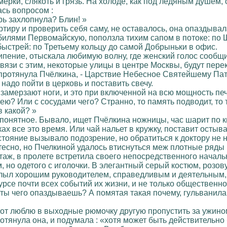
мерки, слякоть и грязь. На холоде, как под ледяным душем,
ась вопросом :
рь захлопнула? Блин! »
ртиру и проверить себя саму, не оставалось, она опаздыва
лями Первомайскую, поползла тихим сапом в потоке: по Щ
ыстрей: по Третьему кольцу до самой Добрыньки в офис.
ипение, отыскала любимую волну, где женский голос сообщ
связи с этим, некоторые улицы в центре Москвы, будут пер
 протянула Пчёлкина, - Царствие Небесное Святейшему Пат
надо пойти в церковь и поставить свечу.
замерзают ноги, и это при включенной на всю мощность печ
арею? Или с сосудами чего? Странно, то память подводит, то
в какой? »
понятное. Бывало, ищет Пчёлкина ножницы, час шарит по ква
ах все это время. Или чай нальет в кружку, поставит остыва
остояние вызывало подозрение, но обратиться к доктору не
есно, но Пчелкиной удалось втиснуться меж плотные ряды
аж, в пролете встретила своего непосредственного начальн
о одетого с иголочки. В элегантный серый костюм, розовую
слыл хорошим руководителем, справедливым и деятельным, 
урсе почти всех событий их жизни, и не только общественно
 - ты чего опаздываешь? А помятая такая почему, гульванила
вот люблю в выходные рюмочку другую пропустить за ужино
ротянула она, и подумала : «хотя может быть действительно 