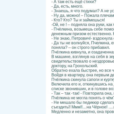
- А там есть ещё стихи?
- Да, есть, много.
- Знаешь, я что подумал? А не у
- Ну да, можно! – Пожала плечам
- Кто? Кто? Ты и займешься!
-Ой, не ! – подняла она руки, как
- Пчёлкина, возьмешь себе помощ
денежным призом естественно. Н
- Не знаю, Петрович!- вздохнула 
- Да ты не волнуйся, Пчелкина, е
поняла? – он строго прибавил.
Пчёлкина кивнула, и озадаченна
В машине, взглянув на себя в зе
свидетельствовало о нездоровье
доктору, на Грохольский.
Обратно ехала быстрее, но все ч
Войдя в квартиру, она первым д
Пчёлкина скинула сапоги и курт
Включила его и, откинувшись на
списке звонивших, и в голове во
- Так – так -так! - Повторила он
Пчёлкина не могла понять о чём
- Не мешало бы педикюр сделать!
съездить!! Ммм!!…на Чёрное! ….в
Медленно и незаметно, она пров