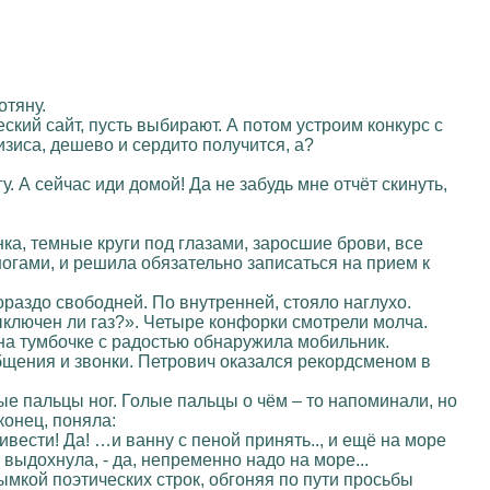
отяну.
ский сайт, пусть выбирают. А потом устроим конкурс с
зиса, дешево и сердито получится, а?
у. А сейчас иди домой! Да не забудь мне отчёт скинуть,
нка, темные круги под глазами, заросшие брови, все
ногами, и решила обязательно записаться на прием к
ораздо свободней. По внутренней, стояло наглухо.
выключен ли газ?». Четыре конфорки смотрели молча.
 на тумбочке с радостью обнаружила мобильник.
бщения и звонки. Петрович оказался рекордсменом в
олые пальцы ног. Голые пальцы о чём – то напоминали, но
конец, поняла:
ивести! Да! …и ванну с пеной принять.., и ещё на море
выдохнула, - да, непременно надо на море...
мкой поэтических строк, обгоняя по пути просьбы