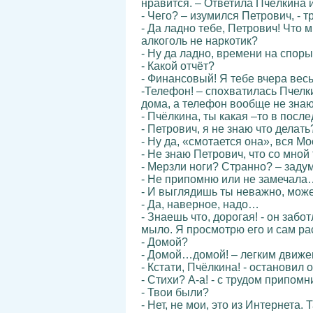
нравится. – Ответила Пчёлкина и
- Чего? – изумился Петрович, - т
- Да ладно тебе, Петрович! Что м
алкоголь не наркотик?
- Ну да ладно, времени на споры
- Какой отчёт?
- Финансовый! Я тебе вчера весь
-Телефон! – спохватилась Пчелки
дома, а телефон вообще не знаю
- Пчёлкина, ты какая –то в посл
- Петрович, я не знаю что делат
- Ну да, «смотается она», вся М
- Не знаю Петрович, что со мной
- Мерзли ноги? Странно? – заду
- Не припомню или не замечала…
- И выглядишь ты неважно, может
- Да, наверное, надо…
- Знаешь что, дорогая! - он забо
мыло. Я просмотрю его и сам ра
- Домой?
- Домой…домой! – легким движен
- Кстати, Пчёлкина! - остановил 
- Стихи? А-а! - с трудом припомн
- Твои были?
- Нет, не мои, это из Интернета. 