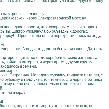
 она на миг пришла в себя. Прыгнула в холодную машину,
ла на утреннюю планерку.
ербаковской, через Электрозаводской мост, на
ил последние новости, что похороны Алексея второго
екрыты. Диктор упомянула об объездных дорогах.
риарху! – Прошептала она, и перекрестившись на ходу,
ке.
 теперь ноги. А ведь это должно быть связанно…Да, есть
ртире: ящики, полочки, коробочки, везде заглянет, а
ть, зайдет в интернет, и через время другую кружку
 находилось времени.
 иномарок.
ика, Петровича. Молодого мужчину, тридцати пяти лет, с
 рубашку и галстук на тон темнее. Его чёрные ботинки
к тому же он очень внимательно относился к своим
й.
 что ли вчера?
м!
больная, ведь ноги-то мерзнут», - просто не пью, не