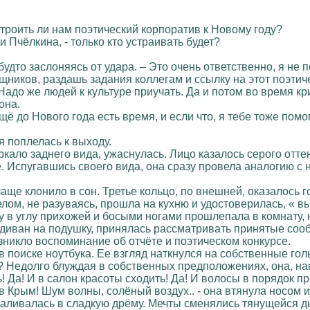
строить ли нам поэтический корпоратив к Новому году?
и Пчёлкина, - только кто устраивать будет?
 будто заслоняясь от удара. – Это очень ответственно, я не п
ников, раздашь задания коллегам и ссылку на этот поэтиче
адо же людей к культуре приучать. Да и потом во время кри
она.
щё до Нового года есть время, и если что, я тебе тоже помог
я поплелась к выходу.
ркало заднего вида, ужаснулась. Лицо казалось серого отте
. Испугавшись своего вида, она сразу провела аналогию с 
аще клонило в сон. Третье кольцо, по внешней, оказалось г
елом, не разуваясь, прошла на кухню и удостоверилась, « 
ку в углу прихожей и босыми ногами прошлепала в комнату,
 диван на подушку, принялась рассматривать принятые соо
зникло воспоминание об отчёте и поэтическом конкурсе.
а, в поиске ноутбука. Ее взгляд наткнулся на собственные г
? Недолго блуждая в собственных предположениях, она, на
 Да! И в салон красоты сходить! Да! И волосы в порядок пр
 Крым! Шум волны, солёный воздух.. - она втянула носом и 
аливалась в сладкую дрёму. Мечты сменялись тянущейся ды