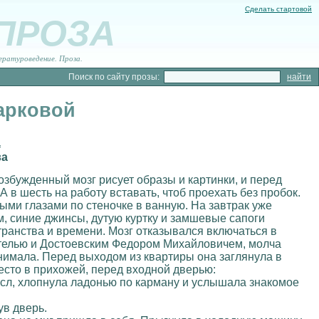
Сделать стартовой
 ПРОЗА
ературоведение. Проза.
Поиск по сайту прозы:
Парковой
а
ва
возбужденный мозг рисует образы и картинки, и перед
А в шесть на работу вставать, чтоб проехать без пробок.
ыми глазами по стеночке в ванную. На завтрак уже
ом, синие джинсы, дутую куртку и замшевые сапоги
транства и времени. Мозг отказывался включаться в
стелью и Достоевским Федором Михайловичем, молча
онимала. Перед выходом из квартиры она заглянула в
есто в прихожей, перед входной дверью:
мысл, хлопнула ладонью по карману и услышала знакомое
ув дверь.