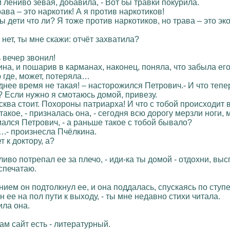
 лениво зевая, добавила, - Вот бы травки покурила.
рава – это наркотик! А я против наркотиков!
ы дети что ли? Я тоже против наркотиков, но трава – это эк
 нет, ты мне скажи: отчёт захватила?
 вечер звонил!
на, и пошарив в карманах, наконец, поняла, что забыла его
 где, может, потеряла…
еднее время не такая! – насторожился Петрович.- И что теп
ь? Если нужно я смотаюсь домой, привезу.
осква стоит. Похороны патриарха! И что с тобой происходит
 такое, - призналась она, - сегодня всю дорогу мерзли ноги
мался Петрович, - а раньше такое с тобой бывало?
.- произнесла Пчёлкина.
 к доктору, а?
тливо потрепал ее за плечо, - иди-ка ты домой - отдохни, выс
спечатаю.
ием он подтолкнул ее, и она поддалась, спускаясь по ступ
он ее на пол пути к выходу, - ты мне недавно стихи читала.
ила она.
Там сайт есть - литературный.