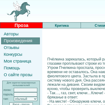
Проза
Критика
Стихи
Авторы
Произведения
Отзывы
Конкурсы
Пчёлкина зарекалась, который ра
Моя страница
глазами проплывают строки из то
Утром Пчелкина проспала, просн
Помощь
времени не оставалось. Она наки
О сайте прозы
фиолетового цвета. Застыла в п
систему нового дня. Она рассе
Для зарегистрированных
лежали на диване. Своим видом 
пользователей
кухню, чтобы проверить выключе
логин:
- Так…, газ, свет, ключи…Ключи
пароль:
бряканье в ответ:
тип:
- На месте! - Обнаружив ключи,