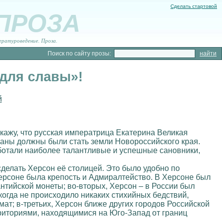
Сделать стартовой
 ПРОЗА
ературоведение. Проза.
Поиск по сайту прозы:
 для славы»!
й
скажу, что русская императрица Екатерина Великая
аны должны были стать земли Новороссийского края.
аботали наиболее талантливые и успешные сановники,
елать Херсон её столицей. Это было удобно по
Херсоне была крепость и Адмиралтейство. В Херсоне был
нтийской монеты; во-вторых, Херсон – в России был
огда не происходило никаких стихийных бедствий,
мат; в-третьих, Херсон ближе других городов Российской
рриториями, находящимися на Юго-Запад от границ