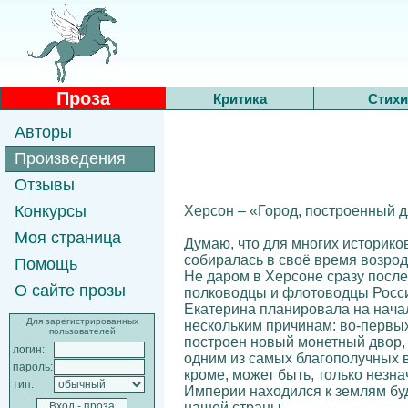
Проза
Критика
Стихи
Авторы
Произведения
Отзывы
Конкурсы
Херсон – «Город, построенный д
Моя страница
Думаю, что для многих историко
собиралась в своё время возро
Помощь
Не даром в Херсоне сразу после
О сайте прозы
полководцы и флотоводцы Росс
Екатерина планировала на нача
Для зарегистрированных
нескольким причинам: во-первых
пользователей
построен новый монетный двор, 
логин:
одним из самых благополучных в
пароль:
кроме, может быть, только незна
тип:
Империи находился к землям буд
нашей страны.