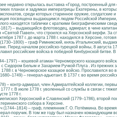
зее недавно открылась выставка «Город, построенный для 
ликих планах и задумках императрицы Екатерины, в которы
экспонатов, среди которых старинное оружие, солдатские 
озиция посвящена выдающимся людям Российской Империи, 
лого находятся таблички с краткими биографическими свед
817) – выдающийся флотоводец, адмирал; в чине капитана
 «Святой Павел», что строился на Херсонской верфи. За с
ктября 1787 г. до марта 1788 г. находился в Херсоне, гот
1730–1800) – граф Римникский, князь Итальянский, выдающ
не. Перед началом российско-турецкой войны, 8 августа 1
зглавил российские войска в победной Кинбурнской битве. В
4–1797) – кошевой атаман Черноморского казацкого войска 
е с Сидором Белым и Захарием Ручкой-Плуга . Из прежних
1788 г. в Черноморское казацкое войско. Прославился во в
680–1749) – генерал-адьютант. В 1737 г. во время российс
8) – контр-адмирал, член Адмиралтейской коллегии, первы
777 г. В июле 1778 г. уволенный со службы в связи с тяжел
сте 1778 г.
иепископ Херсонский и Славянский (1779–1786), второй пос
терининского собора в Херсоне.
(1744–1814) – граф, племянник Г. О. Потёмкина. Во время 
ерал-поручик. В том же году был назначен командующим в