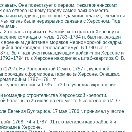
славы». Она повествует о первом, «екатерининском»
х она отвела нашему городу самое важное место.
и казачьи мундиры, роскошные дамские платья, элементы
чья жизнь была неразрывно связана с Херсоном. Под
ениями.
 2-го ранга прибыл с Балтийского флота к Херсону во
пасение команды от чумы 1783–1784 гг. был награжден
овя к военным действиям моряков Черноморской эскадры.
ийся полководец, генералиссимус. В 1780-ые гг.
787 г., был назначен командующим войск «при Херсоне и
 1792–1794 гг. в Херсоне находилась штаб-квартира О. В.
(1797). На Запорожской Сечи с 1757 г., куренной
 запорожцев сформировал армию (в Херсоне, Олешках,
ремя войны 1787–1791 гг.
ко-турецкой войны 1735–1739 гг. учредил укрепление
й командир строительства Херсонской крепости.
ой болезнью (25 июля на его место был назначен И. О.
ле Евгения Булгариса. 17 мая 1786 г. принимал участие
войн 1768–74 и 1787–91 гг. отметился как храбрый и
ойсками в Херсоне.