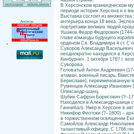
регистрация
забыли пароль
В Херсонском краеведческом му
периоде истории Херсона и о ве
Выставка состоит из множества 
интерьера конца 18 века. Эксп
Анонсы
портретами великих людей прош
Ушаков Федор Федорович (1744–1
главе команды будущего корабля
орденом Св. Владимира 4 ст. С о
Суворов Александр Васильевич (
неоднократно находился в Херсо
Кинбурне». 1 октября 1787 г. во
Суворова.
Головатый Антон Андреевич (174
атаман, военный писарь. Вмест
Бериславе), переименованную в 
Румянцев Александр Иванович (1
Олександр-шанц.
Шубин Сафрон Борисович (?–177
Находился в Александр-шанце с 1
Ганнибал). Умер в Херсоне в авгу
Никифор Феотоки (?–1800) – арх
в торжественном освящении Ека
Самойлов Александр Николаевич 
талантливый офицер. С 1786 ген