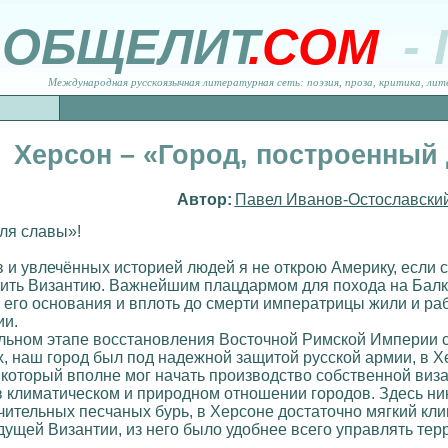
ОБЩЕЛИТ
.COM
-
Международная русскоязычная литературная сеть: поэзия, проза, критика, лит
Херсон – «Город, построенный
Автор:
Павел Иванов-Остославски
ля славы»!
в и увлечённых историей людей я не открою Америку, если 
дить Византию. Важнейшим плацдармом для похода на Балк
 его основания и вплоть до смерти императрицы жили и р
ии.
льном этапе восстановления Восточной Римской Империи сд
, наш город был под надежной защитой русской армии, в 
который вполне мог начать производство собственной виза
 климатическом и природном отношении городов. Здесь ник
чительных песчаных бурь, в Херсоне достаточно мягкий кли
ущей Византии, из него было удобнее всего управлять те