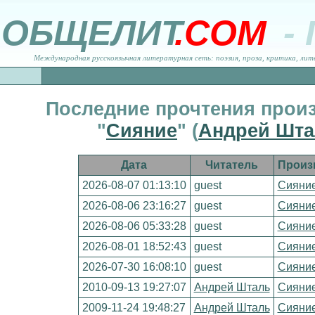
ОБЩЕЛИТ
.COM
-
Международная русскоязычная литературная сеть: поэзия, проза, критика, лит
Последние прочтения прои
"
Сияние
" (
Андрей Шта
Дата
Читатель
Произ
2026-08-07 01:13:10
guest
Сияни
2026-08-06 23:16:27
guest
Сияни
2026-08-06 05:33:28
guest
Сияни
2026-08-01 18:52:43
guest
Сияни
2026-07-30 16:08:10
guest
Сияни
2010-09-13 19:27:07
Андрей Шталь
Сияни
2009-11-24 19:48:27
Андрей Шталь
Сияни