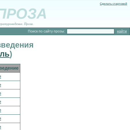
Сделать стартовой
 ПРОЗА
ературоведение. Проза.
Поиск по сайту прозы:
зведения
ль
)
ведение
е
е
е
е
е
е
е