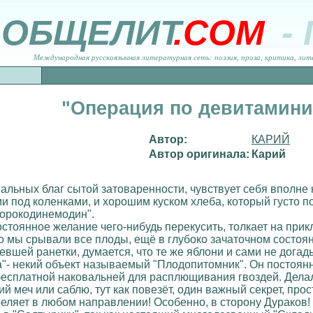
ОБЩЕЛИТ
.COM
-
Международная русскоязычная литературная сеть: поэзия, проза, критика, лит
"Операция по девитамини
Автор:
КАРИЙ
Автор оригинала:
Карий
льных благ сытой затоваренности, чувствует себя вполне 
и под коленками, и хорошим куском хлеба, который густо 
сорокодинемодин".
тоянное желание чего-нибудь перекусить, толкает на при
о мы срывали все плоды, ещё в глубоко зачаточном состоян
тевшей ранетки, думается, что те же яблони и сами не дога
- некий объект называемый "Плодопитомник". Он постоянн
есплатной наковальней для расплющивания гвоздей. Делало
й меч или саблю, тут как повезёт, один важный секрет, про
треляет в любом направлении! Особенно, в сторону Дураков! 