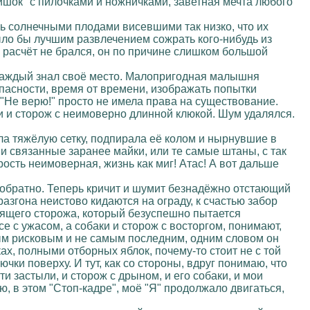
шок" с пилочками и ножничками, заветная мечта любого
ась солнечными плодами висевшими так низко, что их
ыло бы лучшим развлечением сожрать кого-нибудь из
 в расчёт не брался, он по причине слишком большой
 каждый знал своё место. Малопригодная малышня
пасности, время от времени, изображать попытки
 "Не верю!" просто не имела права на существование.
ми и сторож с неимоверно длинной клюкой. Шум удалялся.
а тяжёлую сетку, подпирала её колом и нырнувшие в
и связанные заранее майки, или те самые штаны, с так
ость неимоверная, жизнь как миг! Атас! А вот дальше
я обратно. Теперь кричит и шумит безнадёжно отстающий
разгона неистово кидаются на ограду, к счастью забор
орящего сторожа, который безуспешно пытается
Все с ужасом, а собаки и сторож с восторгом, понимают,
самым рисковым и не самым последним, одним словом он
х, полными отборных яблок, почему-то стоит не с той
чки поверху. И тут, как со стороны, вдруг понимаю, что
ти застыли, и сторож с дрыном, и его собаки, и мои
ю, в этом "Стоп-кадре", моё "Я" продолжало двигаться,