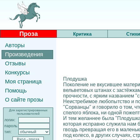
Проза
Критика
Стихи
Авторы
Произведения
Отзывы
Конкурсы
Плодушка
Моя страница
Поколение не вкусившее материа
вельветовых штанах с застёжкам
Помощь
прочности, с ярким названием "
О сайте прозы
Неистребимое любопытство и пос
"Сорванцы" и говорило о том, чт
Для зарегистрированных
спелого яблока, ни одной пожел
пользователей
И тем желаннее была "Плодушка"
логин:
которая исправно служила нам б
пароль:
гвоздь превращая его в маленьки
тип:
под колесо, в других случаях, с