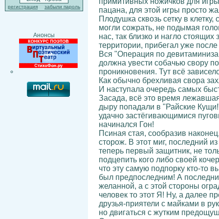
примитивных ножичков для игры 
регистрация
забыли пароль
пацана, для этой игры просто жа
Плодушка сквозь сетку в клетку,
могли сожрать, не подымая голо
Анонсы
нас, так близко и нагло стоящих
территории, прибегал уже после т
Вся "Операция по девитаминиза
должна увести собачью свору по
проникновения. Тут всё зависело
Как обычно брехливая свора зах
И наступала очередь самых быст
Засада, всё это время лежавша
дыру попадали в "Райские Кущи!
удачно застёгивающимися пугови
начинался Гон!
Псиная стая, сообразив наконец
сторож. В этот миг, последний и
теперь первый защитник, не тол
подцепить кого либо своей кочерг
что эту самую подпорку кто-то в
был предпоследним! А последний
желанной, а с этой стороны огра
человек то этот Я! Ну, а далее п
друзья-приятели с майками в рук
но двигаться с жутким предощу