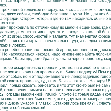
в "Салтырики", так как настоящий многолезвенный "Склади
лко.
 с трёхрядной колючкой поверху, наливалась соком, светил
вы, даже собаки, свободно бегавшие внутри. Но, для них б
 за оградой. Сторож, который где-то там находился, обычно
ого как...
ции" проходила по отточенному до мелочей сценарию, где
дальше, демонстративно шуметь и, находясь в полной безо
 от их игры, способностей и таланта, тут знаменитая фраза
лёбываясь от азарта, с лаем мчалась туда, а следом за ни
рых и ловких.
я в репейно-крапивно-полынной дряни, мгновенно поднимал
" Но наслаждаться некогда, надо мгновенно набить яблокам
цами. "Дары щедрого Урала" улетали через проволоку, скор
, что её оскорбительно провели, уже молча и злобно мчитс
з нас ловко ныряя под проволоку выбивает подпорку! Псы с 
ько от собак, но и от подбежавшего нечленораздельно гов
ой сквозь проволоку, куда там! Близок локоть...! Но вдруг! 
ыбил, прямо сказать, рановато, и что этот кто-то был не 
, с зашевелившимися на голове волосами и штанами в рука
ды, ограды высоченной, гибкой, упругой с тремя рядами колю
роизошло нечто необъяснимое, все вдруг как-то замерли, поч
ах и диким ужасом в глазах. Остановилось время?! К счасть
щением собачьих клыков!