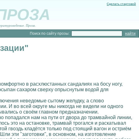
Сделать стартовой
 ПРОЗА
ературоведение. Проза.
Поиск по сайту прозы:
зации"
комфортно в расхлюстанных сандалиях на босу ногу,
посыпан сахаром сверху опрыснутым водой для
ключения неведомые сытому желудку, а слово
ии. И во всей округе мы никогда не видели ни одного
дывались о своём главном предназначении.
о попадался нам на пути от двора до трамвайной линии,
сь это на остановке, трамвай трогался и раскатывал
стой гвоздь кладётся только под стоящий вагон и остриём
Шли эти "заготовки", в основном, на изготовление