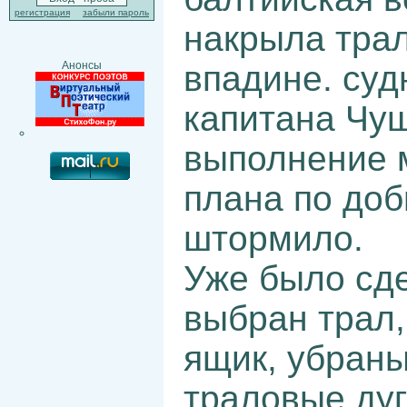
регистрация
забыли пароль
накрыла трал
впадине. су
Анонсы
капитана Чуш
выполнение м
плана по доб
штормило.
Уже было сд
выбран трал
ящик, убраны
траловые дуг