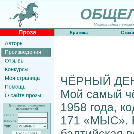
ОБЩЕ
Международная русскоязычн
Проза
Критика
Стихи
Авторы
Произведения
Отзывы
Конкурсы
ЧЁРНЫЙ ДЕ
Моя страница
Помощь
Мой самый ч
О сайте прозы
1958 года, к
Для зарегистрированных
пользователей
логин:
171 «МЫС». 
пароль:
тип:
балтийская 