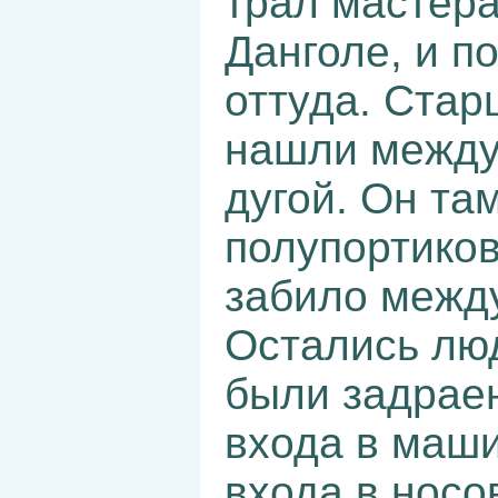
трал мастера
Данголе, и п
оттуда. Стар
нашли между
дугой. Он там
полупортиков
забило межд
Остались лю
были задрае
входа в маши
входа в носо