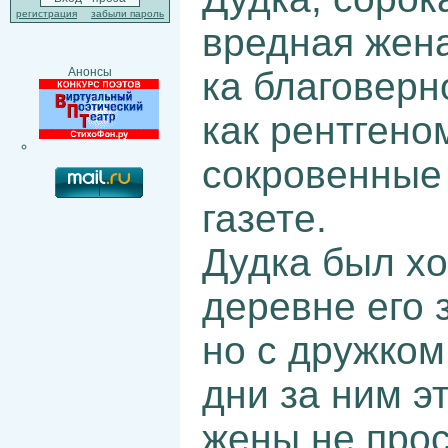
регистрация
забыли пароль
вредная жена
ка благоверн
Анонсы
как рентгено
сокровенные 
газете.
Дудка был хо
деревне его 
но с дружком
дни за ним э
жены не прос