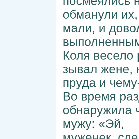
посмеялись н
обманули их,
мали, и дов
выполненным
Коля весело 
зывал жене, 
пруда и чему
Во время ра
обнаружила ч
мужу: «Эй,
муженек, сле