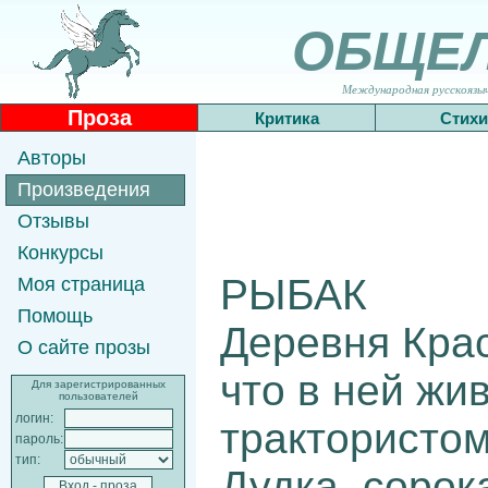
ОБЩЕ
Международная русскоязычн
Проза
Критика
Стихи
Авторы
Произведения
Отзывы
Конкурсы
РЫБАК
Моя страница
Помощь
Деревня Крас
О сайте прозы
что в ней жи
Для зарегистрированных
пользователей
логин:
трактористо
пароль:
тип:
Дудка, сорок