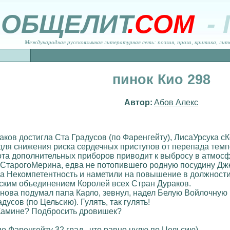
ОБЩЕЛИТ
.COM
-
Международная русскоязычная литературная сеть: поэзия, проза, критика, лит
пинок Кио 298
Автор:
Абов Алекс
аков достигла Ста Градусов (по Фаренгейту), ЛисаУрсука
ля снижения риска сердечных приступов от перепада темпе
та дополнительных приборов приводит к выбросу в атмосфер
 СтарогоМерина, едва не потопившего родную посудину Дж
а За Некомпетентность и наметили на повышение в должнос
ким объединением Королей всех Стран Дураков.
- снова подумал папа Карло, зевнул, надел Белую Войлочну
усов (по Цельсию). Гулять, так гулять!
в Камине? Подбросить дровишек?
о Фаренгейту 32 град., что равно нулю по Цельсию)