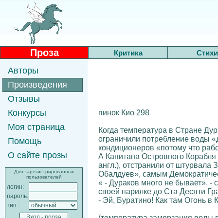
Проза
Критика
Стихи
Авторы
Произведения
Отзывы
Конкурсы
пинок Кио 298
Моя страница
Когда температура в Стране Дур
ограничили потребление воды «д
Помощь
кондиционеров «потому что рабо
О сайте прозы
А Капитана Островного Корабля
англ.), отстранили от штурвал
Для зарегистрированных
Обалдуев», самым Демократичес
пользователей
« - Дураков много не бывает», 
логин:
своей парилке до Ста Десяти Град
пароль:
- Эй, Буратино! Как там Огонь 
тип:
(температура замерзания воды п