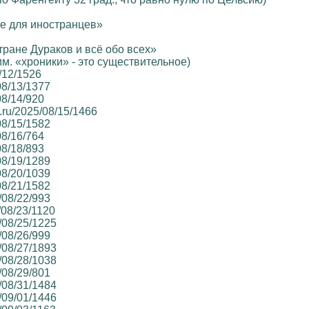
е для иностранцев»
тране Дураков и всё обо всех»
м. «хроники» - это существительное)
8/12/1526
/08/13/1377
08/14/920
.ru/2025/08/15/1466
/08/15/1582
08/16/764
08/18/893
/08/19/1289
/08/20/1039
/08/21/1582
5/08/22/993
5/08/23/1120
5/08/25/1225
5/08/26/999
5/08/27/1893
5/08/28/1038
5/08/29/801
5/08/31/1484
5/09/01/1446