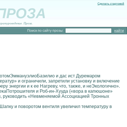
Сделать стартовой
 ПРОЗА
ературоведение. Проза.
Поиск по сайту прозы:
 сКотомЭммануэлиоБазилио и дас ист Дуремаром
ратур» и ограничили, запретили установку и включение
у энергии и к ее Нагреву, что, также, и неЭкологично».
екаПотрошителя и Роб-ин-Хууда («вора в капюшоне»
ти, руководить «Невменяемой Ассоциацией Тронных
ю Шапку и поворотом вентиля увеличил температуру в