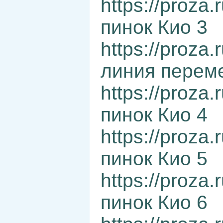
https://proza
пинок Кио 3
https://proza
линия перем
https://proza
пинок Кио 4
https://proza
пинок Кио 5
https://proza
пинок Кио 6