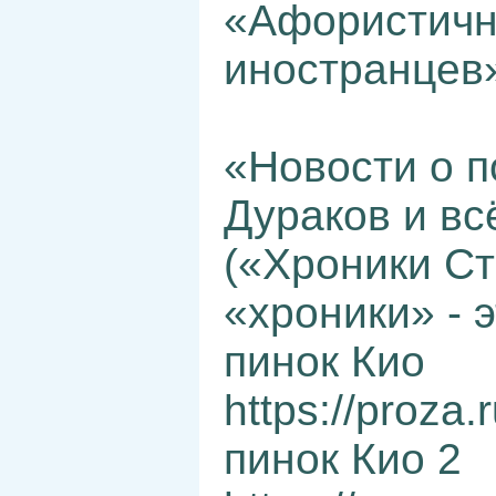
«Афористичн
иностранцев
«Новости о п
Дураков и вс
(«Хроники Ст
«хроники» - 
пинок Кио
https://proza
пинок Кио 2