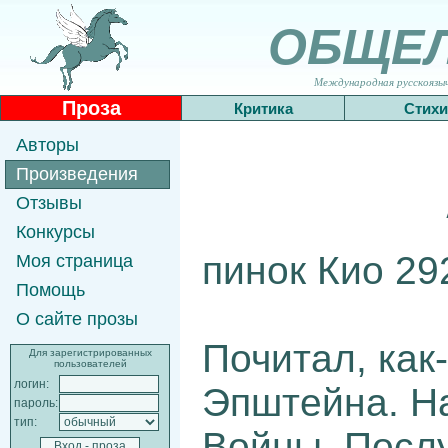
ОБЩЕ
Международная русскоязычн
Проза
Критика
Стихи
Авторы
Произведения
Отзывы
Конкурсы
пинок Кио 29
Моя страница
Помощь
О сайте прозы
Почитал, как
Для зарегистрированных
пользователей
логин:
Эпштейна. На
пароль:
тип:
Войны. Посл