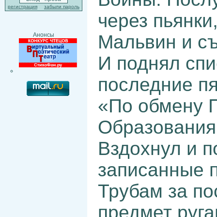
регистрация
забыли пароль
через пьянк
Мальвин и съ
Анонсы
И поднял сп
последние пя
«По обмену 
Образования 
Вздохнул и п
записанные п
Трубам за по
предмет руга