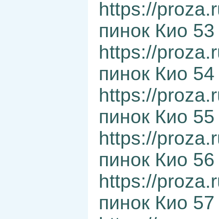
https://proza
пинок Кио 53
https://proza
пинок Кио 54
https://proza
пинок Кио 55
https://proza
пинок Кио 56
https://proza
пинок Кио 57