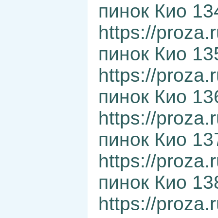
пинок Кио 13
https://proza
пинок Кио 13
https://proza
пинок Кио 13
https://proza
пинок Кио 13
https://proza
пинок Кио 13
https://proza