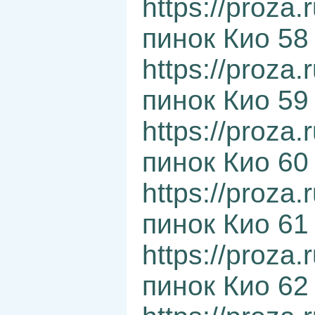
https://proza
пинок Кио 58
https://proza
пинок Кио 59
https://proza
пинок Кио 60
https://proza
пинок Кио 61
https://proza
пинок Кио 62