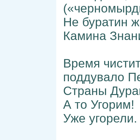
(«черномырд
Не буратин ж
Камина Знан
Время чистит
поддувало Пе
Страны Дура
А то Угорим!
Уже угорели.