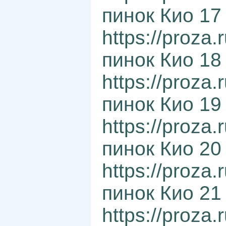
пинок Кио 17
https://proza
пинок Кио 18
https://proza
пинок Кио 19
https://proza
пинок Кио 20
https://proza
пинок Кио 21
https://proza