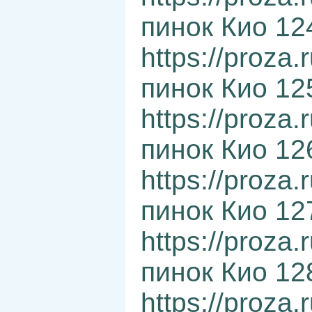
пинок Кио 12
https://proza
пинок Кио 12
https://proza
пинок Кио 12
https://proza
пинок Кио 12
https://proza
пинок Кио 12
https://proza