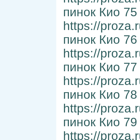
пинок Кио 75
https://proza
пинок Кио 76
https://proza
пинок Кио 77
https://proza
пинок Кио 78
https://proza
пинок Кио 79
https://proza