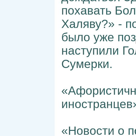
похавать Бо
Халяву?» - п
было уже поз
наступили Г
Сумерки.
«Афористичн
иностранцев
«Новости о п