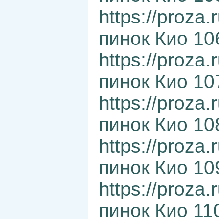
https://proza
пинок Кио 10
https://proza
пинок Кио 10
https://proza
пинок Кио 10
https://proza
пинок Кио 10
https://proza
пинок Кио 11