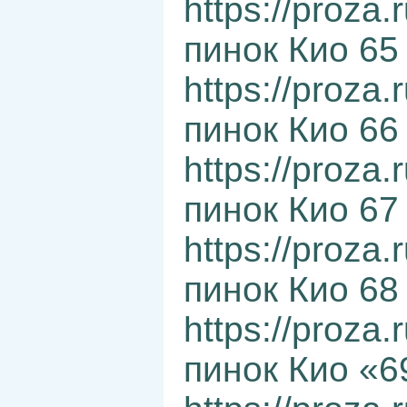
https://proza
пинок Кио 65
https://proza
пинок Кио 66
https://proza
пинок Кио 67
https://proza
пинок Кио 68
https://proza
пинок Кио «6