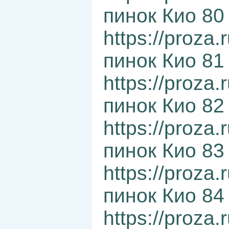
пинок Кио 80
https://proza
пинок Кио 81
https://proza
пинок Кио 82
https://proza
пинок Кио 83
https://proza
пинок Кио 84
https://proza