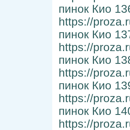
пинок Кио 13
https://proza
пинок Кио 13
https://proza
пинок Кио 13
https://proza
пинок Кио 13
https://proza
пинок Кио 14
https://proza