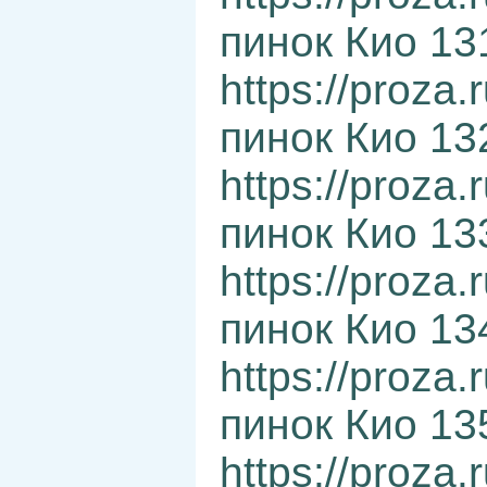
пинок Кио 13
https://proza
пинок Кио 13
https://proza
пинок Кио 13
https://proza
пинок Кио 13
https://proza
пинок Кио 13
https://proza