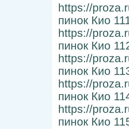
https://proza
пинок Кио 11
https://proza
пинок Кио 11
https://proza
пинок Кио 11
https://proza
пинок Кио 11
https://proza
пинок Кио 11