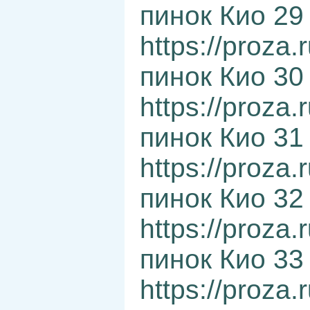
пинок Кио 29
https://proza
пинок Кио 30
https://proza
пинок Кио 31
https://proza
пинок Кио 32
https://proza
пинок Кио 33
https://proza