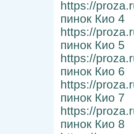
https://proza
пинок Кио 4
https://proza
пинок Кио 5
https://proza
пинок Кио 6
https://proza
пинок Кио 7
https://proza
пинок Кио 8