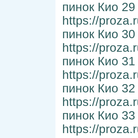
пинок Кио 29
https://proza
пинок Кио 30
https://proza
пинок Кио 31
https://proza
пинок Кио 32
https://proza
пинок Кио 33
https://proza