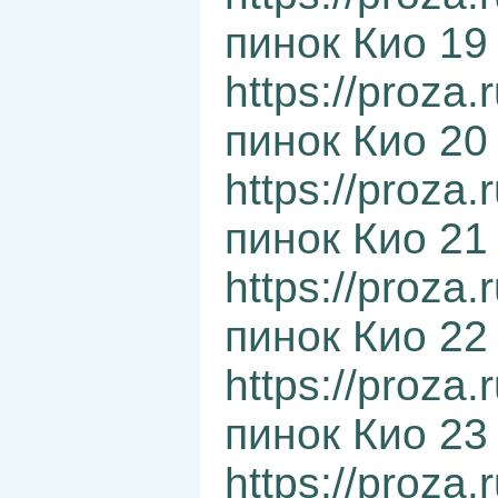
пинок Кио 19
https://proza
пинок Кио 20
https://proza
пинок Кио 21
https://proza
пинок Кио 22
https://proza
пинок Кио 23
https://proza