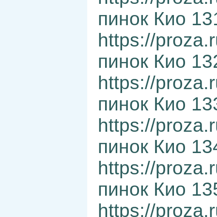
пинок Кио 13
https://proza
пинок Кио 13
https://proza
пинок Кио 13
https://proza
пинок Кио 13
https://proza
пинок Кио 13
https://proza