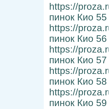
https://proza
пинок Кио 55
https://proza
пинок Кио 56
https://proza
пинок Кио 57
https://proza
пинок Кио 58
https://proza
пинок Кио 59