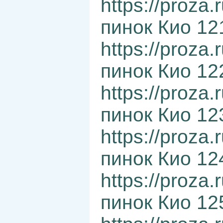
https://proza
пинок Кио 12
https://proza
пинок Кио 12
https://proza
пинок Кио 12
https://proza
пинок Кио 12
https://proza
пинок Кио 12