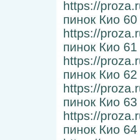
https://proza
пинок Кио 60
https://proza
пинок Кио 61
https://proza
пинок Кио 62
https://proza
пинок Кио 63
https://proza
пинок Кио 64