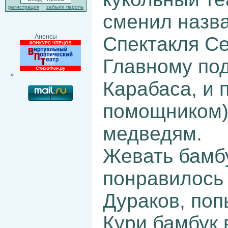
регистрация
забыли пароль
сменил назва
Спектакля Се
Анонсы
Главному по
Карабаса, и 
помощником)
медведям.
Жевать бамб
понравилось 
Дураков, поп
Кури бамбук