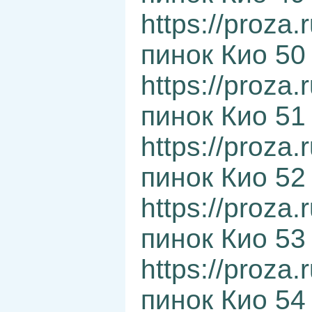
https://proza
пинок Кио 50
https://proza
пинок Кио 51
https://proza
пинок Кио 52
https://proza
пинок Кио 53
https://proza
пинок Кио 54