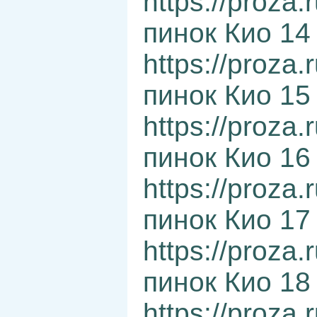
https://proza
пинок Кио 14
https://proza
пинок Кио 15
https://proza
пинок Кио 16
https://proza
пинок Кио 17
https://proza
пинок Кио 18
https://proza