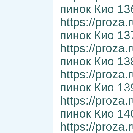
пинок Кио 13
https://proza
пинок Кио 13
https://proza
пинок Кио 13
https://proza
пинок Кио 13
https://proza
пинок Кио 14
https://proza